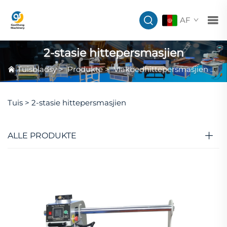
AF
2-stasie hittepersmasjien
Tuisbladsy
>
Produkte
>
Vlakbedhittepersmasjien
>
2-
Tuis >
2-stasie hittepersmasjien
ALLE PRODUKTE