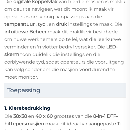
Die
digitale koppelvlak
van hierdie masjien is maklik
om deur te navigeer, wat dit moontlik maak vir
operateurs om vinnig aanpassings aan die
temperatuur
,
tyd
, en
druk
instellings te maak. Die
intuïtiewe Beheer
maak dit maklik vir besighede
om nuwe werknemers op te lei, wat die leerkurwe
verminder en 'n vlotter bedryf verseker. Die
LED-
skerm
toon duidelik die instellings en die
oorblywende tyd, sodat operateurs die vooruitgang
kan volg sonder om die masjien voortdurend te
moet monitor.
Toepassing
1.
Klerebedrukking
Die
38x38
en
40 x 60
groottes van die
8-in-1 DTF-
hittepersmasjien
maak dit ideaal vir
aangepaste T-