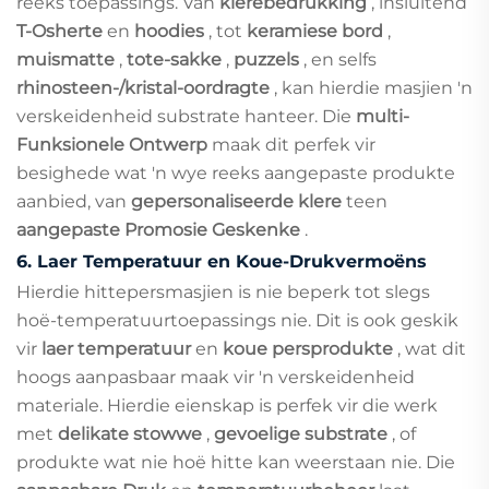
reeks toepassings. Van
klerebedrukking
, insluitend
T-Osherte
en
hoodies
, tot
keramiese bord
,
muismatte
,
tote-sakke
,
puzzels
, en selfs
rhinosteen-/kristal-oordragte
, kan hierdie masjien 'n
verskeidenheid substrate hanteer. Die
multi-
Funksionele Ontwerp
maak dit perfek vir
besighede wat 'n wye reeks aangepaste produkte
aanbied, van
gepersonaliseerde klere
teen
aangepaste Promosie Geskenke
.
6.
Laer Temperatuur en Koue-Drukvermoëns
Hierdie hittepersmasjien is nie beperk tot slegs
hoë-temperatuurtoepassings nie. Dit is ook geskik
vir
laer temperatuur
en
koue persprodukte
, wat dit
hoogs aanpasbaar maak vir 'n verskeidenheid
materiale. Hierdie eienskap is perfek vir die werk
met
delikate stowwe
,
gevoelige substrate
, of
produkte wat nie hoë hitte kan weerstaan nie. Die