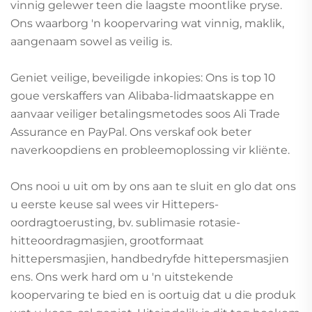
vinnig gelewer teen die laagste moontlike pryse.
Ons waarborg 'n koopervaring wat vinnig, maklik,
aangenaam sowel as veilig is.
Geniet veilige, beveiligde inkopies: Ons is top 10
goue verskaffers van Alibaba-lidmaatskappe en
aanvaar veiliger betalingsmetodes soos Ali Trade
Assurance en PayPal. Ons verskaf ook beter
naverkoopdiens en probleemoplossing vir kliënte.
Ons nooi u uit om by ons aan te sluit en glo dat ons
u eerste keuse sal wees vir Hittepers-
oordragtoerusting, bv. sublimasie rotasie-
hitteoordragmasjien, grootformaat
hittepersmasjien, handbedryfde hittepersmasjien
ens. Ons werk hard om u 'n uitstekende
koopervaring te bied en is oortuig dat u die produk