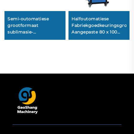
Semi-outomatiese
Halfoutomatiese
grootformaat
Fabriekgoedkeuringsgroott
sublimasie-
Aangepaste 80 x 100
hittepersmasjien met
Hittepersmasjien, 31 x
enkel-silinder
39 duim
pneumatoriese
Hittepersmasjien
platbedprinter, nuwe
toestand