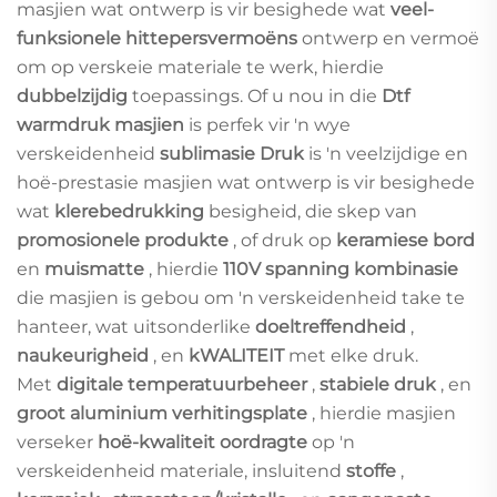
masjien wat ontwerp is vir besighede wat
veel-
funksionele hittepersvermoëns
ontwerp en vermoë
om op verskeie materiale te werk, hierdie
dubbelzijdig
toepassings. Of u nou in die
Dtf
warmdruk masjien
is perfek vir 'n wye
verskeidenheid
sublimasie Druk
is 'n veelzijdige en
hoë-prestasie masjien wat ontwerp is vir besighede
wat
klerebedrukking
besigheid, die skep van
promosionele produkte
, of druk op
keramiese bord
en
muismatte
, hierdie
110V spanning kombinasie
die masjien is gebou om 'n verskeidenheid take te
hanteer, wat uitsonderlike
doeltreffendheid
,
naukeurigheid
, en
kWALITEIT
met elke druk.
Met
digitale temperatuurbeheer
,
stabiele druk
, en
groot aluminium verhitingsplate
, hierdie masjien
verseker
hoë-kwaliteit oordragte
op 'n
verskeidenheid materiale, insluitend
stoffe
,