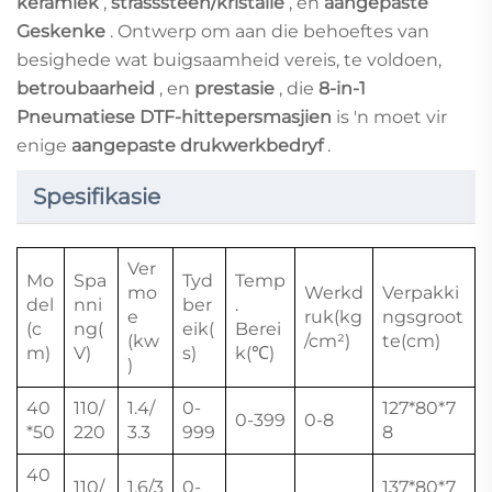
keramiek
,
strasssteen/kristalle
, en
aangepaste
Geskenke
. Ontwerp om aan die behoeftes van
besighede wat buigsaamheid vereis, te voldoen,
betroubaarheid
, en
prestasie
, die
8-in-1
Pneumatiese DTF-hittepersmasjien
is 'n moet vir
enige
aangepaste drukwerkbedryf
.
Spesifikasie
Ver
Mo
Spa
Tyd
Temp
mo
Werkd
Verpakki
del
nni
ber
.
e
ruk(kg
ngsgroot
(c
ng(
eik(
Berei
(kw
/cm²)
te(cm)
m)
V)
s)
k(℃)
)
40
110/
1.4/
0-
127*80*7
0-399
0-8
*50
220
3.3
999
8
40
110/
1.6/3
0-
137*80*7