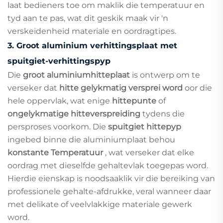
laat bedieners toe om maklik die temperatuur en
tyd aan te pas, wat dit geskik maak vir 'n
verskeidenheid materiale en oordragtipes.
3.
Groot aluminium verhittingsplaat met
spuitgiet-verhittingspyp
Die
groot aluminiumhitteplaat
is ontwerp om te
verseker dat
hitte gelykmatig versprei word
oor die
hele oppervlak, wat enige
hittepunte
of
ongelykmatige hitteverspreiding
tydens die
persproses voorkom. Die
spuitgiet hittepyp
ingebed binne die aluminiumplaat behou
konstante Temperatuur
, wat verseker dat elke
oordrag met dieselfde gehaltevlak toegepas word.
Hierdie eienskap is noodsaaklik vir die bereiking van
professionele gehalte-afdrukke, veral wanneer daar
met delikate of veelvlakkige materiale gewerk
word.