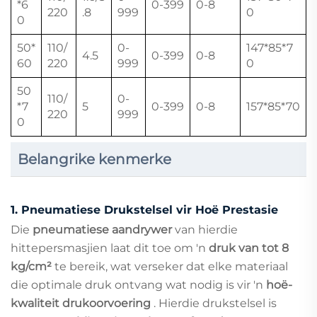
*6
0-399
0-8
220
.8
999
0
0
50*
110/
0-
147*85*7
4.5
0-399
0-8
60
220
999
0
50
110/
0-
*7
5
0-399
0-8
157*85*70
220
999
0
Belangrike kenmerke
1.
Pneumatiese Drukstelsel vir Hoë Prestasie
Die
pneumatiese aandrywer
van hierdie
hittepersmasjien laat dit toe om 'n
druk van tot 8
kg/cm²
te bereik, wat verseker dat elke materiaal
die optimale druk ontvang wat nodig is vir 'n
hoë-
kwaliteit drukoorvoering
. Hierdie drukstelsel is