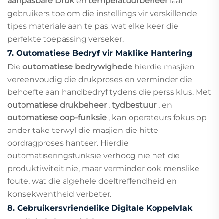
aanpasbare Druk
en
temperatuurbeheer
laat
gebruikers toe om die instellings vir verskillende
tipes materiale aan te pas, wat elke keer die
perfekte toepassing verseker.
7.
Outomatiese Bedryf vir Maklike Hantering
Die
outomatiese bedrywighede
hierdie masjien
vereenvoudig die drukproses en verminder die
behoefte aan handbedryf tydens die perssiklus. Met
outomatiese drukbeheer
,
tydbestuur
, en
outomatiese oop-funksie
, kan operateurs fokus op
ander take terwyl die masjien die hitte-
oordragproses hanteer. Hierdie
outomatiseringsfunksie verhoog nie net die
produktiwiteit nie, maar verminder ook menslike
foute, wat die algehele doeltreffendheid en
konsekwentheid verbeter.
8.
Gebruikersvriendelike Digitale Koppelvlak