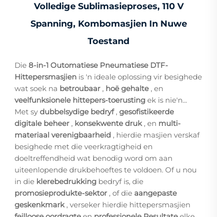
Volledige Sublimasieproses, 110 V
Spanning, Kombomasjien In Nuwe
Toestand
Die
8-in-1 Outomatiese Pneumatiese DTF-
Hittepersmasjien
is 'n ideale oplossing vir besighede
wat soek na
betroubaar
,
hoë gehalte
, en
veelfunksionele hittepers-toerusting
ek is nie'n...
Met sy
dubbelsydige bedryf
,
gesofistikeerde
digitale beheer
,
konsekwente druk
, en
multi-
materiaal verenigbaarheid
, hierdie masjien verskaf
besighede met die veerkragtigheid en
doeltreffendheid wat benodig word om aan
uiteenlopende drukbehoeftes te voldoen. Of u nou
in die
klerebedrukking
bedryf is, die
promosieprodukte-sektor
, of die
aangepaste
geskenkmark
, verseker hierdie hittepersmasjien
feilloose oordragte
en
professionele Resultate
elke