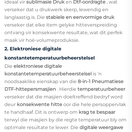
ideaal vir
sublimasie Druk
en
Dtf-oordragte
, wat
verseker dat u drukwerk skerp, lewendig en
langlaastig is. Die
stabiele en eenvormige druk
verseker dat elke item gelyke hitteverspreiding
ontvang vir konsekwente resultate, wat dit perfek
maak vir hoë-volumeproduksie.
2.
Elektroniese digitale
konstantetemperatuurbeheerstelsel
Die
elektroniese digitale
konstantetemperatuurbeheerstelsel
is ’n
noodsaaklike eienskap van die
8-in-1 Pneumatiese
DTF-hittepersmasjien
. Hierdie
temperatuurbeheer
verseker dat die masjien doeltreffend bedryf word
deur
konsekwente hitte
oor die hele persoppervlak
te handhaaf. Dit is ontwerp om
krag te bespaar
terwyl die masjien by die regte temperatuur bly om
optimale resultate te lewer. Die
digitale weergawe