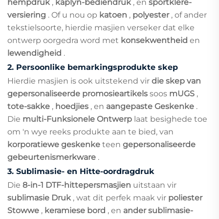
hempdruk
,
kaplyn-bediendruk
, en
sportklere-
versiering
. Of u nou op
katoen
,
polyester
, of ander
tekstielsoorte, hierdie masjien verseker dat elke
ontwerp oorgedra word met
konsekwentheid
en
lewendigheid
.
2.
Persoonlike bemarkingsprodukte skep
Hierdie masjien is ook uitstekend vir
die skep van
gepersonaliseerde promosieartikels
soos
mUGS
,
tote-sakke
,
hoedjies
, en
aangepaste Geskenke
.
Die
multi-Funksionele Ontwerp
laat besighede toe
om 'n wye reeks produkte aan te bied, van
korporatiewe geskenke
teen
gepersonaliseerde
gebeurtenismerkware
.
3.
Sublimasie- en Hitte-oordragdruk
Die
8-in-1 DTF-hittepersmasjien
uitstaan vir
sublimasie Druk
, wat dit perfek maak vir
poliester
Stowwe
,
keramiese bord
, en
ander sublimasie-