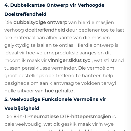
4.
Dubbelkantse Ontwerp vir Verhoogde
Doeltreffendheid
Die
dubbelsydige ontwerp
van hierdie masjien
verhoog
doeltreffendheid
deur bediener toe te laat
om materiaal aan albei kante van die masjien
gelyktydig te laai en te ontlas. Hierdie ontwerp is
ideaal vir hoë-volumeproduksie aangesien dit
moontlik maak vir
vinniger siklus tyd
, wat stilstand
tussen perssiklusse verminder. Die vermoë om
groot bestellings doeltreffend te hanteer, help
besighede om aan klantvraag te voldoen terwyl
hulle
uitvoer van hoë gehalte
.
5.
Veelvoudige Funksionele Vermoëns vir
Veelzijdigheid
Die
8-in-1 Pneumatiese DTF-hittepersmasjien
is
baie veelvoudig, wat dit geskik maak vir 'n wye