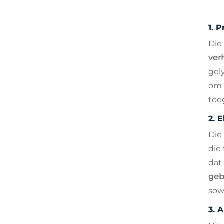
1.
P
Die
ver
gel
om 
toe
2.
E
Die
die
dat
geb
sow
3.
A