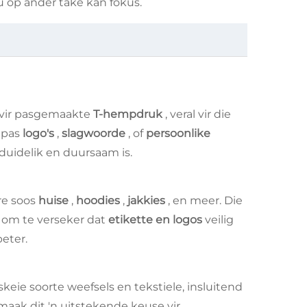
u op ander take kan fokus.
k vir pasgemaakte
T-hempdruk
, veral vir die
epas
logo's
,
slagwoorde
, of
persoonlike
 duidelik en duursaam is.
re soos
huise
,
hoodies
,
jakkies
, en meer. Die
s om te verseker dat
etikette en logos
veilig
eter.
rskeie soorte weefsels en tekstiele, insluitend
 maak dit 'n uitstekende keuse vir