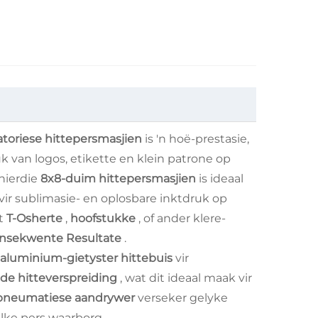
atoriese hittepersmasjien
is 'n hoë-prestasie,
k van logos, etikette en klein patrone op
 hierdie
8x8-duim hittepersmasjien
is ideaal
 vir sublimasie- en oplosbare inktdruk op
et
T-Osherte
,
hoofstukke
, of ander klere-
onsekwente Resultate
.
aluminium-gietyster hittebuis
vir
de hitteverspreiding
, wat dit ideaal maak vir
pneumatiese aandrywer
verseker gelyke
elke pers waarborg.