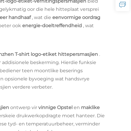
irt-logo-etiket-verhitingspersmasjien
bied
elykmatig oor die hele hitteplaat versprei
eer handhaaf
, wat die
eenvormige oordrag
rbeter ook
energie-doeltreffendheid
, wat
zhen T-shirt logo-etiket hittepersmasjien
.
ir addisionele beskerming. Hierdie funksie
e bediener teen moontlike beserings
 'n opsionele byvoeging wat handsvrye
sjien verdere verbeter.
jien
ontwerp vir
vinnige Opstel
en
maklike
s verskeie drukwerkopdragte moet hanteer. Die
se tyd- en temperatuurbeheer, verminder