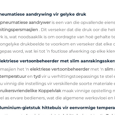
neumatiese aandrywing vir gelyke druk
pneumatiese aandrywer
is een van die opvallende eie
hitingspersmasjien
. Dit verseker dat die druk oor die he
yk is, wat noodsaaklik is om oordragte van hoë gehalte t
ongelyke drukbeelde te voorkom en verseker dat elke oo
gepas word, wat lei tot ’n foutlose afwerking op elke kler
lektriese vertoonbeheerder met slim aanrakingsske
 masjien het 'n
elektriese vertoonbeheerder
met 'n
slim
temperatuur
en
tyd
vir u verhittingstoepassings te stel
 u vinnig die instellings vir verskillende soorte material
ruikersvriendelike Koppelvlak
maak vinnige opstelling m
el as ervare bedieners, wat die algemene werksvloei en 
luminium-gietstuk hittebuis vir eenvormige tempera