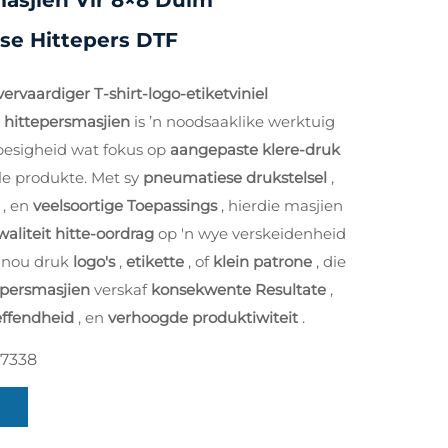
asjien Vir 8×8 Duim
se Hittepers DTF
rvaardiger T-shirt-logo-etiketviniel
 hittepersmasjien
is ’n noodsaaklike werktuig
 besigheid wat fokus op
aangepaste klere-druk
e produkte. Met sy
pneumatiese drukstelsel
,
r
, en
veelsoortige Toepassings
, hierdie masjien
aliteit hitte-oordrag
op 'n wye verskeidenheid
u nou druk
logo's
,
etikette
, of
klein patrone
, die
epersmasjien
verskaf
konsekwente Resultate
,
effendheid
, en
verhoogde produktiwiteit
.
7338