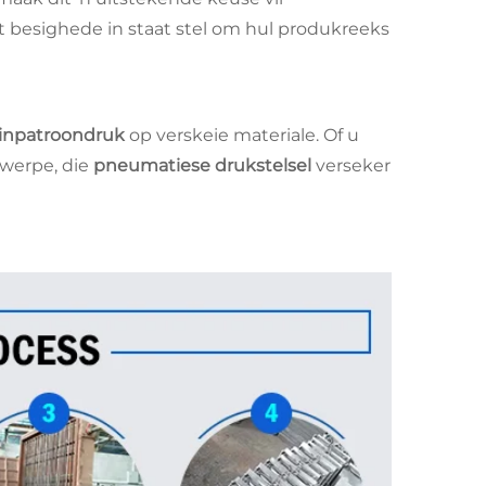
at besighede in staat stel om hul produkreeks
einpatroondruk
op verskeie materiale. Of u
twerpe, die
pneumatiese drukstelsel
verseker