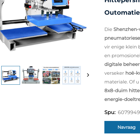
Hittepersm
Outomatie
Die
Shenzhen-ve
pneumatoriese
vir enige klein
en promosionel
digitale behee
verseker
hoë-kw
materiale. Of 
8x8-duim hitt
energie-doeltr
6079949
Spu:
Navraag