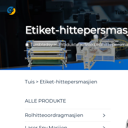
Tuisb
Etiket-hittepersmas
Tuisbladsy
>
Produkte
>
Vlakbedhittepersma
Tuis >
Etiket-hittepersmasjien
ALLE PRODUKTE
Rolhitteoordragmasjien
Laser Sny Masjien