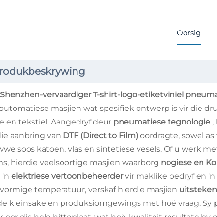
Oorsig
rodukbeskrywing
Shenzhen-vervaardiger T-shirt-logo-etiketviniel pneum
foutomatiese masjien wat spesifiek ontwerp is vir die dru
re en tekstiel. Aangedryf deur
pneumatiese tegnologie
,
 die aanbring van
DTF (Direct to Film)
oordragte, sowel as
wwe soos katoen, vlas en sintetiese vesels. Of u werk m
ms, hierdie veelsoortige masjien waarborg
nogiese en K
 'n
elektriese vertoonbeheerder
vir maklike bedryf en 'n
vormige temperatuur, verskaf hierdie masjien
uitsteken
de kleinsake en produksiomgewings met hoë vraag. Sy
k oor die hele hitteplaat, wat hoë-kwaliteit resultate by 