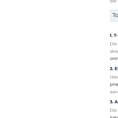
die
T
1.
T
Die
ske
on
2.
E
Hier
pne
aan
3.
A
Die
kat