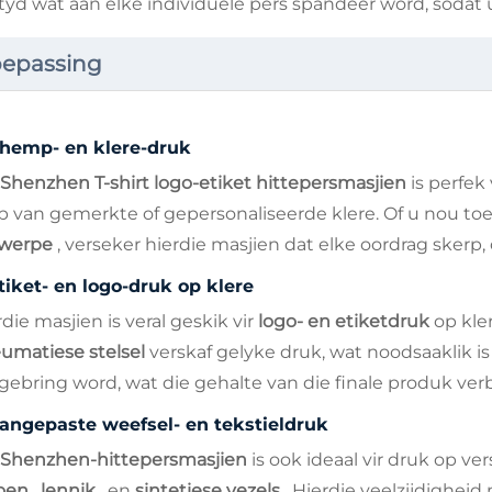
 tyd wat aan elke individuele pers spandeer word, sodat 
oepassing
-hemp- en klere-druk
Shenzhen T-shirt logo-etiket hittepersmasjien
is perfe
p van gemerkte of gepersonaliseerde klere. Of u nou to
twerpe
, verseker hierdie masjien dat elke oordrag skerp,
tiket- en logo-druk op klere
die masjien is veral geskik vir
logo- en etiketdruk
op kle
umatiese stelsel
verskaf gelyke druk, wat noodsaaklik i
gebring word, wat die gehalte van die finale produk verb
angepaste weefsel- en tekstieldruk
Shenzhen-hittepersmasjien
is ook ideaal vir druk op ve
oen
,
lennik
, en
sintetiese vezels
. Hierdie veelzijdigheid