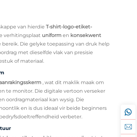
nskappe van hierdie
T-shirt-logo-etiket-
le verhitingsplaat
uniform
en
konsekwent
e bereik. Die gelyke toepassing van druk help
rdrag met dieselfde vlak van presisie
estuk of materiaal.
rm
 aanrakingsskerm
, wat dit maklik maak om
 en te monitor. Die digitale vertoon verseker
e en oordragmateriaal kan wysig. Die
oontlik en is dus ideaal vir beide beginners
bedryfsdoeltreffendheid verbeter.
tuur