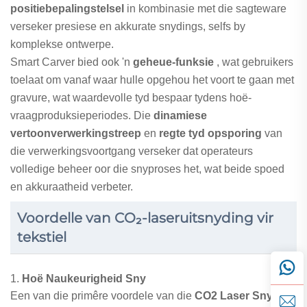
positiebepalingstelsel
in kombinasie met die sagteware
verseker presiese en akkurate snydings, selfs by
komplekse ontwerpe.
Smart Carver bied ook 'n
geheue-funksie
, wat gebruikers
toelaat om vanaf waar hulle opgehou het voort te gaan met
gravure, wat waardevolle tyd bespaar tydens hoë-
vraagproduksieperiodes. Die
dinamiese
vertoonverwerkingstreep
en
regte tyd opsporing
van
die verwerkingsvoortgang verseker dat operateurs
volledige beheer oor die snyproses het, wat beide spoed
en akkuraatheid verbeter.
Voordelle van CO₂-laseruitsnyding vir
tekstiel
1.
Hoë Naukeurigheid Sny
Een van die primêre voordele van die
CO2 Laser Sny