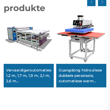
produkte
Vervaardigeroutomatiese
Guangdong hidrouliese
1,2 m, 1,7 m, 1,9 m, 2,1 m,
dubbele persstasie,
2,6 m
outomatiese warm
rolhittepersmasjien met
persmasjien vir
kalander vir
hemdebedrukking,
grootformaat
warm
rolsublimasie-
persmasjiengebruikplaat
hittepersmasjien