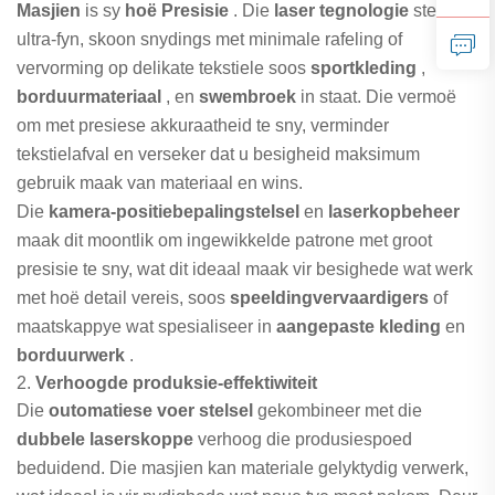
Masjien
is sy
hoë Presisie
. Die
laser tegnologie
stel
ultra-fyn, skoon snydings met minimale rafeling of
vervorming op delikate tekstiele soos
sportkleding
,
borduurmateriaal
, en
swembroek
in staat. Die vermoë
om met presiese akkuraatheid te sny, verminder
tekstielafval en verseker dat u besigheid maksimum
gebruik maak van materiaal en wins.
Die
kamera-positiebepalingstelsel
en
laserkopbeheer
maak dit moontlik om ingewikkelde patrone met groot
presisie te sny, wat dit ideaal maak vir besighede wat werk
met hoë detail vereis, soos
speeldingvervaardigers
of
maatskappye wat spesialiseer in
aangepaste kleding
en
borduurwerk
.
2.
Verhoogde produksie-effektiwiteit
Die
outomatiese voer stelsel
gekombineer met die
dubbele laserskoppe
verhoog die produsiespoed
beduidend. Die masjien kan materiale gelyktydig verwerk,