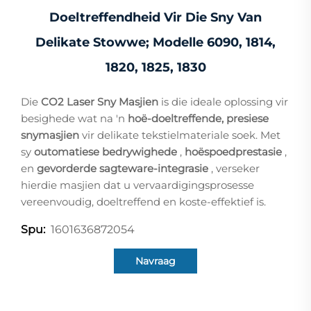
Doeltreffendheid Vir Die Sny Van
Delikate Stowwe; Modelle 6090, 1814,
1820, 1825, 1830
Die
CO2 Laser Sny Masjien
is die ideale oplossing vir
besighede wat na 'n
hoë-doeltreffende, presiese
snymasjien
vir delikate tekstielmateriale soek. Met
sy
outomatiese bedrywighede
,
hoëspoedprestasie
,
en
gevorderde sagteware-integrasie
, verseker
hierdie masjien dat u vervaardigingsprosesse
vereenvoudig, doeltreffend en koste-effektief is.
1601636872054
Spu:
Navraag