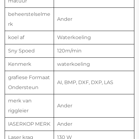
matuur
beheerstelselme
Ander
rk
koel af
Waterkoeling
Sny Spoed
120m/min
Kenmerk
waterkoeling
grafiese Formaat
AI, BMP, DXF, DXP, LAS
Ondersteun
merk van
Ander
riggleier
lASERKOP MERK
Ander
Laser krag
130 W