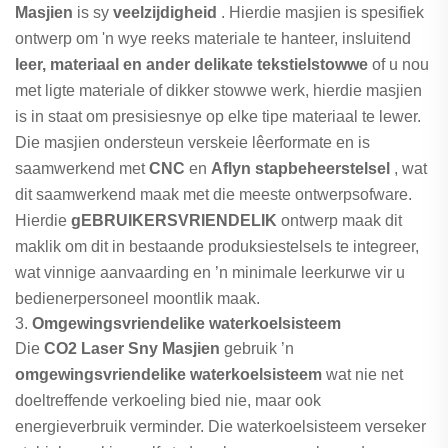
Masjien
is sy
veelzijdigheid
. Hierdie masjien is spesifiek
ontwerp om 'n wye reeks materiale te hanteer, insluitend
leer, materiaal en ander delikate tekstielstowwe
of u nou
met ligte materiale of dikker stowwe werk, hierdie masjien
is in staat om presisiesnye op elke tipe materiaal te lewer.
Die masjien ondersteun verskeie lêerformate en is
saamwerkend met
CNC
en
Aflyn stapbeheerstelsel
, wat
dit saamwerkend maak met die meeste ontwerpsofware.
Hierdie
gEBRUIKERSVRIENDELIK
ontwerp maak dit
maklik om dit in bestaande produksiestelsels te integreer,
wat vinnige aanvaarding en ’n minimale leerkurwe vir u
bedienerpersoneel moontlik maak.
3.
Omgewingsvriendelike waterkoelsisteem
Die
CO2 Laser Sny Masjien
gebruik ’n
omgewingsvriendelike waterkoelsisteem
wat nie net
doeltreffende verkoeling bied nie, maar ook
energieverbruik verminder. Die waterkoelsisteem verseker