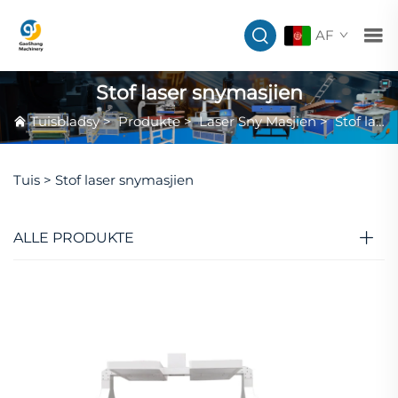
AF
Stof laser snymasjien
Tuisbladsy
>
Produkte
>
Laser Sny Masjien
>
Stof laser snymasjien
Tuis >
Stof laser snymasjien
ALLE PRODUKTE