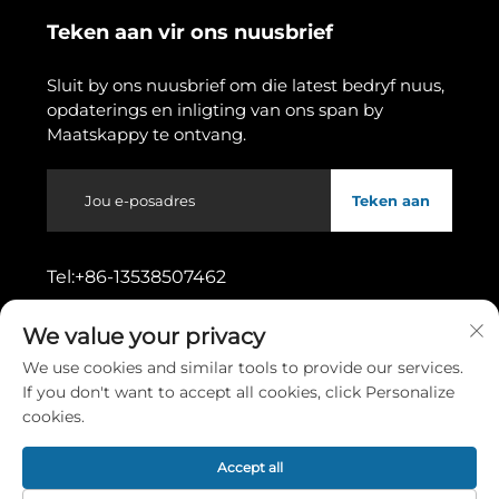
Teken aan vir ons nuusbrief
Sluit by ons nuusbrief om die latest bedryf nuus,
opdaterings en inligting van ons span by
Maatskappy te ontvang.
Teken aan
Tel:
+86-13538507462
We value your privacy
Adres:
No. 11, Wusong Eerste Straat,
Dongcheng-ondersoortdistrik, Dongguan-
We use cookies and similar tools to provide our services.
stad, Guangdong-provinsie
If you don't want to accept all cookies, click Personalize
cookies.
Kopiereg © 2026 deur Dongguan Gaoshang Machinery Co.,
Accept all
Ltd.
Privatheidbeleid