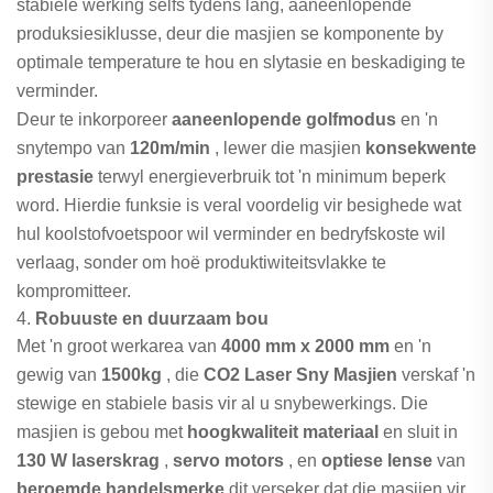
stabiele werking selfs tydens lang, aaneenlopende
produksiesiklusse, deur die masjien se komponente by
optimale temperature te hou en slytasie en beskadiging te
verminder.
Deur te inkorporeer
aaneenlopende golfmodus
en 'n
snytempo van
120m/min
, lewer die masjien
konsekwente
prestasie
terwyl energieverbruik tot 'n minimum beperk
word. Hierdie funksie is veral voordelig vir besighede wat
hul koolstofvoetspoor wil verminder en bedryfskoste wil
verlaag, sonder om hoë produktiwiteitsvlakke te
kompromitteer.
4.
Robuuste en duurzaam bou
Met 'n groot werkarea van
4000 mm x 2000 mm
en 'n
gewig van
1500kg
, die
CO2 Laser Sny Masjien
verskaf 'n
stewige en stabiele basis vir al u snybewerkings. Die
masjien is gebou met
hoogkwaliteit materiaal
en sluit in
130 W laserskrag
,
servo motors
, en
optiese lense
van
beroemde handelsmerke
dit verseker dat die masjien vir