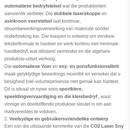
outomatiese bedryfstelsel
wat die produktiwiteit
aansienlik verbeter. Die
dubbele laserskoppe
en
asinkroon voerstelsel
laat kontinue,
stroombewerkingsverwerking van materiale sonder
onderbreking toe. Die masjien is ontwerp om verskeie
tekstielformate te hanteer en werk kontinu met minimale
handbedryf, wat stilstand verminder en die algehele
produksie-uitset verhoog.
Die
outomatiese Voer
en
sny- en ponsfunksionaliteit
maak gelyktydige bewerkings moontlik en verseker dat u
besigheid hoë-volumeprosesse met gemak kan hanteer.
Dit is ideaal vir nywe soos
sportklere,
speeldingvervaardiging en die klerebedryf
, waar
vinnige en doeltreffende produksie sleutel is om aan
markvereistes te voldoen.
2.
Veelsydige en gebruikersvriendelike ontwerp
Een van die uitstaande kenmerke van die
CO2 Laser Sny