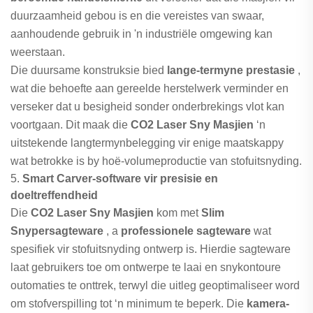
duurzaamheid gebou is en die vereistes van swaar,
aanhoudende gebruik in 'n industriële omgewing kan
weerstaan.
Die duursame konstruksie bied
lange-termyne prestasie
,
wat die behoefte aan gereelde herstelwerk verminder en
verseker dat u besigheid sonder onderbrekings vlot kan
voortgaan. Dit maak die
CO2 Laser Sny Masjien
‘n
uitstekende langtermynbelegging vir enige maatskappy
wat betrokke is by hoë-volumeproductie van stofuitsnyding.
5.
Smart Carver-software vir presisie en
doeltreffendheid
Die
CO2 Laser Sny Masjien
kom met
Slim
Snypersagteware
, a
professionele sagteware
wat
spesifiek vir stofuitsnyding ontwerp is. Hierdie sagteware
laat gebruikers toe om ontwerpe te laai en snykontoure
outomaties te onttrek, terwyl die uitleg geoptimaliseer word
om stofverspilling tot ‘n minimum te beperk. Die
kamera-