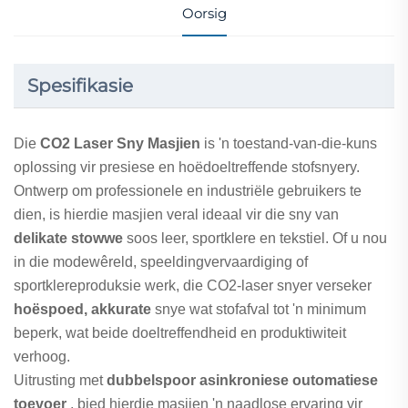
Oorsig
Spesifikasie
Die
CO2 Laser Sny Masjien
is 'n toestand-van-die-kuns
oplossing vir presiese en hoëdoeltreffende stofsnyery.
Ontwerp om professionele en industriële gebruikers te
dien, is hierdie masjien veral ideaal vir die sny van
delikate stowwe
soos leer, sportklere en tekstiel. Of u nou
in die modewêreld, speeldingvervaardiging of
sportklereproduksie werk, die CO2-laser snyer verseker
hoëspoed, akkurate
snye wat stofafval tot 'n minimum
beperk, wat beide doeltreffendheid en produktiwiteit
verhoog.
Uitrusting met
dubbelspoor asinkroniese outomatiese
toevoer
, bied hierdie masjien 'n naadlose ervaring vir