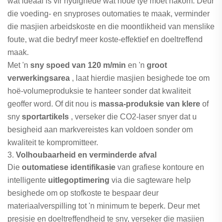
wat ideaal is vir nydighede wat noue tye moet nakom. Deur
die voeding- en snyproses outomaties te maak, verminder
die masjien arbeidskoste en die moontlikheid van menslike
foute, wat die bedryf meer koste-effektief en doeltreffend
maak.
Met 'n
sny spoed van 120 m/min
en 'n
groot
verwerkingsarea
, laat hierdie masjien besighede toe om
hoë-volumeproduksie te hanteer sonder dat kwaliteit
geoffer word. Of dit nou is
massa-produksie van klere
of
sny
sportartikels
, verseker die CO2-laser snyer dat u
besigheid aan markvereistes kan voldoen sonder om
kwaliteit te kompromitteer.
3.
Volhoubaarheid en verminderde afval
Die
outomatiese identifikasie
van grafiese kontoure en
intelligente
uitlegoptimering
via die sagteware help
besighede om op stofkoste te bespaar deur
materiaalverspilling tot 'n minimum te beperk. Deur met
presisie en doeltreffendheid te sny, verseker die masjien