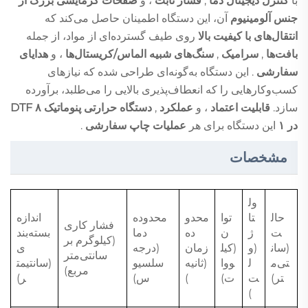
با
کنترل دیجیتال دما
,
فشار ثابت
، و
صفحات گرمایشی بزرگ از
جنس آلومینیوم
آن، این دستگاه اطمینان حاصل می‌کند که
انتقال‌های با کیفیت بالا
روی طیف گسترده‌ای از مواد، از جمله
بافت‌ها
,
سرامیک
,
سنگ‌های شبیه الماس/کریستال‌ها
، و
هدایای
سفارشی
. این دستگاه به‌گونه‌ای طراحی شده که نیازهای
کسب‌وکارهایی را که انعطاف‌پذیری بالایی را می‌طلبد، برآورده
سازد.
قابلیت اعتماد
، و
عملکرد
,
دستگاه حرارتی پنوماتیک DTF ۸
در ۱
این دستگاه برای هر
عملیات چاپ سفارشی
.
مشخصات
ول
حال
تا
توا
محدو
محدوده
اندازه
فشار کاری
ت
ژ
ن
ده
دما
بسته‌بند
(کیلوگرم بر
(سان
(و
(کیل
زمان
(درجه
ی
سانتی‌متر
تی‌م
ل
ووا
(ثانیه
سلسیو
(سانتیمت
مربع)
تر)
ت
ت)
)
س)
ر)
)