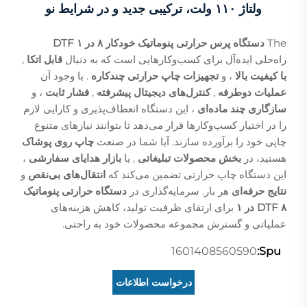
ولتاژ ۱۱۰ ولت، ترکیبی جدید و در شرایط نو
The
دستگاه پرس حرارتی پنوماتیک خودکار ۸ در ۱ DTF
راه‌حلی ایده‌آل برای کسب‌وکارهایی است که به دنبال
قابل اتکا
,
با کیفیت بالا
، و
تجهیزات چاپ حرارتی چندکاره
. با وجود آن
عملیات دوطرفه
,
کنترل‌های دیجیتال پیشرفته
,
فشار ثابت
، و
سازگاری چند ماده‌ای
، این دستگاه انعطاف‌پذیری و کارایی لازم
را در اختیار کسب‌وکارها قرار می‌دهد تا بتوانند نیازهای متنوع
چاپی خود را برآورده سازند. آیا شما در صنعت
چاپ روی پوشاک
هستید، در
بخش محصولات تبلیغاتی
, یا
بازار هدایای سفارشی
،
این دستگاه چاپ حرارتی تضمین می‌کند که
انتقال‌های بی‌نقص
و
نتایج حرفه‌ای
هر بار. سرمایه‌گذاری در
دستگاه حرارتی پنوماتیک
DTF ۸ در ۱
برای ارتقای ظرفیت تولید، کاهش هزینه‌های
عملیاتی و گسترش مجموعه محصولات خود به راحتی.
1601408560590
Spu:
درخواست اطلاعات