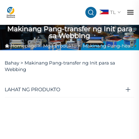
TL
Makinang Pang-transfer ng Init para
sa Webbing
Homepage
>
Mga Produkto
>
Makinang Pang-heat Transfer na May Rolyer
Bahay >
Makinang Pang-transfer ng Init para sa
Webbing
LAHAT NG PRODUKTO