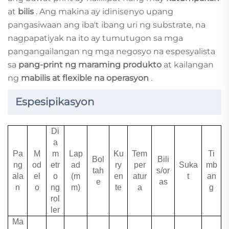
at
bilis
. Ang makina ay idinisenyo upang
pangasiwaan ang iba't ibang uri ng substrate, na
nagpapatiyak na ito ay tumutugon sa mga
pangangailangan ng mga negosyo na espesyalista
sa
pang-print ng maraming produkto
at kailangan
ng
mabilis at flexible na operasyon
.
Espesipikasyon
Di
a
Pa
M
m
Lap
Ku
Tem
Ti
Bol
Bili
ng
od
etr
ad
ry
per
Suka
mb
tah
s/or
ala
el
o
(m
en
atur
t
an
e
as
n
o
ng
m)
te
a
g
rol
ler
Ma