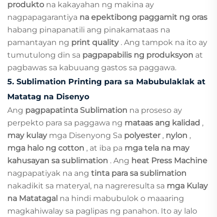
produkto
na kakayahan ng makina ay
nagpapagarantiya
na epektibong paggamit ng oras
habang pinapanatili ang pinakamataas na
pamantayan ng
print quality
. Ang tampok na ito ay
tumutulong din sa
pagpapabilis ng produksyon
at
pagbawas sa kabuuang gastos sa paggawa.
5.
Sublimation Printing para sa Mabubulaklak at
Matatag na Disenyo
Ang
pagpapatinta Sublimation
na proseso ay
perpekto para sa paggawa ng
mataas ang kalidad
,
may kulay
mga Disenyong Sa
polyester
,
nylon
,
mga halo ng cotton
, at iba pa
mga tela na may
kahusayan sa sublimation
. Ang
heat Press Machine
nagpapatiyak na ang
tinta para sa sublimation
nakadikit sa materyal, na nagreresulta sa
mga Kulay
na Matatagal
na hindi mabubulok o maaaring
magkahiwalay sa paglipas ng panahon. Ito ay lalo