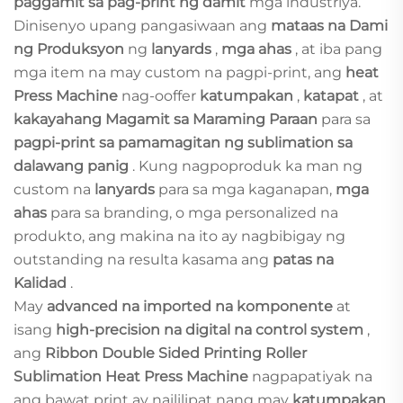
paggamit sa pag-print ng damit
mga industriya.
Dinisenyo upang pangasiwaan ang
mataas na Dami
ng Produksyon
ng
lanyards
,
mga ahas
, at iba pang
mga item na may custom na pagpi-print, ang
heat
Press Machine
nag-ooffer
katumpakan
,
katapat
, at
kakayahang Magamit sa Maraming Paraan
para sa
pagpi-print sa pamamagitan ng sublimation sa
dalawang panig
. Kung nagpoproduk ka man ng
custom na
lanyards
para sa mga kaganapan,
mga
ahas
para sa branding, o mga personalized na
produkto, ang makina na ito ay nagbibigay ng
outstanding na resulta kasama ang
patas na
Kalidad
.
May
advanced na imported na komponente
at
isang
high-precision na digital na control system
,
ang
Ribbon Double Sided Printing Roller
Sublimation Heat Press Machine
nagpapatiyak na
ang bawat print ay naililipat nang may
katumpakan