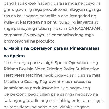
pang kapaki-pakinabang para sa mga negosyo na
gumagawa ng
mga produkto na nilagyan ng mga
tao
na kailangang panatilihin ang
integridad ng
kulay
at
katatagan ng print
, tulad ng
lanyards
at
mga pasadyang ribbon
para sa
mGA KAGANAPAN
,
corporate Giveaways
, at
personalisadong mga
promosyonal na produkto
.
6.
Mabilis na Operasyon para sa Pinakamataas
na Epekto
Na dinisenyo para sa
high-Speed Operation
, ang
Ribbon Double Sided Printing Roller Sublimation
Heat Press Machine
nagbibigay-daan para sa
mas
Mabilis na Oras ng Pag-uwi
at
mas mataas na
kapasidad sa produksyon
ito ay ginagawang
perpektong pagpipilian para sa mga negosyo na
kailangang tupdin ang malalaking order o mahigpit
na mga deadline nang hindi kinakailangang