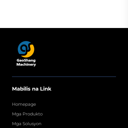
Machine para sa Pag-
sa Sublimate Caps,
print ng Sublimation sa
Bagong Kalagayan,
T-shirt at Mug
Awtomatikong Antas
Mabilis na Link
Homepage
Mga Produkto
Mga Solusyon