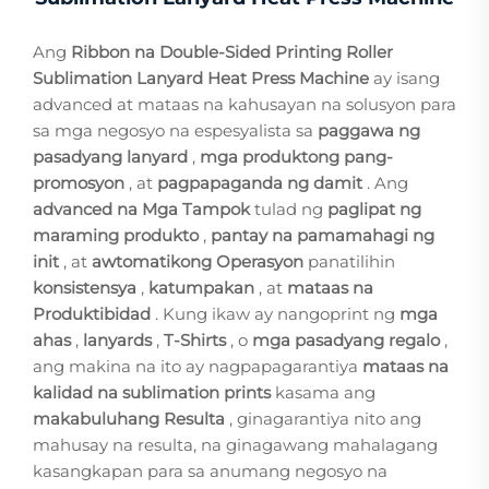
Ang
Ribbon na Double-Sided Printing Roller
Sublimation Lanyard Heat Press Machine
ay isang
advanced at mataas na kahusayan na solusyon para
sa mga negosyo na espesyalista sa
paggawa ng
pasadyang lanyard
,
mga produktong pang-
promosyon
, at
pagpapaganda ng damit
. Ang
advanced na Mga Tampok
tulad ng
paglipat ng
maraming produkto
,
pantay na pamamahagi ng
init
, at
awtomatikong Operasyon
panatilihin
konsistensya
,
katumpakan
, at
mataas na
Produktibidad
. Kung ikaw ay nangoprint ng
mga
ahas
,
lanyards
,
T-Shirts
, o
mga pasadyang regalo
,
ang makina na ito ay nagpapagarantiya
mataas na
kalidad na sublimation prints
kasama ang
makabuluhang Resulta
, ginagarantiya nito ang
mahusay na resulta, na ginagawang mahalagang
kasangkapan para sa anumang negosyo na