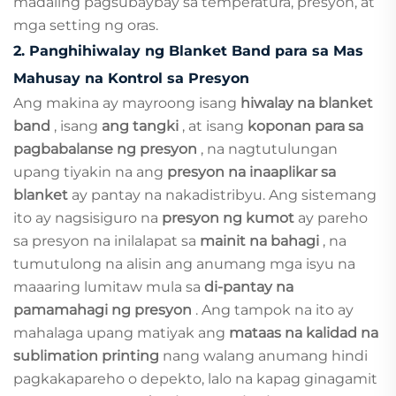
madaling pagsubaybay sa temperatura, presyon, at
mga setting ng oras.
2.
Panghihiwalay ng Blanket Band para sa Mas
Mahusay na Kontrol sa Presyon
Ang makina ay mayroong isang
hiwalay na blanket
band
, isang
ang tangki
, at isang
koponan para sa
pagbabalanse ng presyon
, na nagtutulungan
upang tiyakin na ang
presyon na inaaplikar sa
blanket
ay pantay na nakadistribyu. Ang sistemang
ito ay nagsisiguro na
presyon ng kumot
ay pareho
sa presyon na inilalapat sa
mainit na bahagi
, na
tumutulong na alisin ang anumang mga isyu na
maaaring lumitaw mula sa
di-pantay na
pamamahagi ng presyon
. Ang tampok na ito ay
mahalaga upang matiyak ang
mataas na kalidad na
sublimation printing
nang walang anumang hindi
pagkakapareho o depekto, lalo na kapag ginagamit