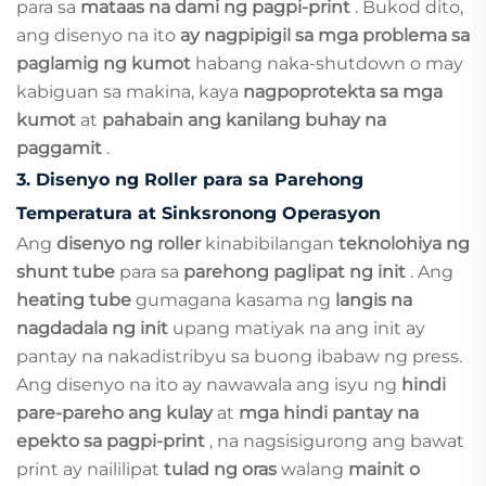
para sa
mataas na dami ng pagpi-print
. Bukod dito,
ang disenyo na ito
ay nagpipigil sa mga problema sa
paglamig ng kumot
habang naka-shutdown o may
kabiguan sa makina, kaya
nagpoprotekta sa mga
kumot
at
pahabain ang kanilang buhay na
paggamit
.
3.
Disenyo ng Roller para sa Parehong
Temperatura at Sinksronong Operasyon
Ang
disenyo ng roller
kinabibilangan
teknolohiya ng
shunt tube
para sa
parehong paglipat ng init
. Ang
heating tube
gumagana kasama ng
langis na
nagdadala ng init
upang matiyak na ang init ay
pantay na nakadistribyu sa buong ibabaw ng press.
Ang disenyo na ito ay nawawala ang isyu ng
hindi
pare-pareho ang kulay
at
mga hindi pantay na
epekto sa pagpi-print
, na nagsisigurong ang bawat
print ay naililipat
tulad ng oras
walang
mainit o