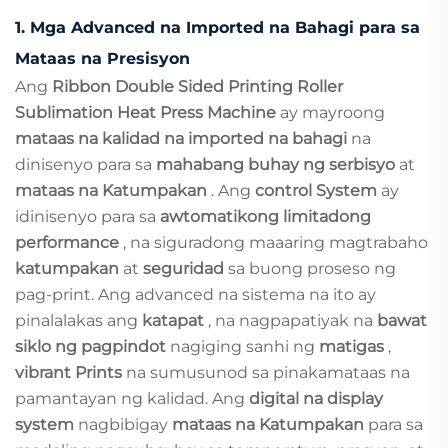
1.
Mga Advanced na Imported na Bahagi para sa
Mataas na Presisyon
Ang
Ribbon Double Sided Printing Roller
Sublimation Heat Press Machine
ay mayroong
mataas na kalidad na imported na bahagi
na
dinisenyo para sa
mahabang buhay ng serbisyo
at
mataas na Katumpakan
. Ang
control System
ay
idinisenyo para sa
awtomatikong limitadong
performance
, na siguradong maaaring magtrabaho
katumpakan
at
seguridad
sa buong proseso ng
pag-print. Ang advanced na sistema na ito ay
pinalalakas ang
katapat
, na nagpapatiyak na
bawat
siklo ng pagpindot
nagiging sanhi ng
matigas
,
vibrant Prints
na sumusunod sa pinakamataas na
pamantayan ng kalidad. Ang
digital na display
system
nagbibigay
mataas na Katumpakan
para sa