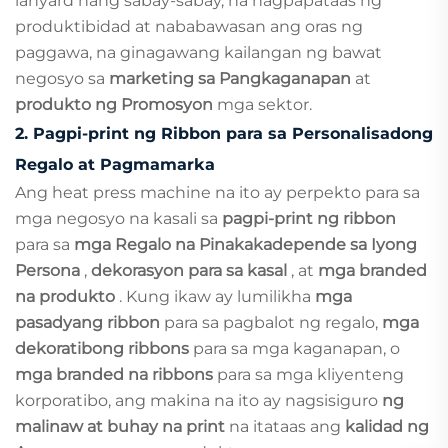
lanyard nang sabay-sabay, na nagpapataas ng
produktibidad at nababawasan ang oras ng
paggawa, na ginagawang kailangan ng bawat
negosyo sa
marketing sa Pangkaganapan
at
produkto ng Promosyon
mga sektor.
2.
Pagpi-print ng Ribbon para sa Personalisadong
Regalo at Pagmamarka
Ang heat press machine na ito ay perpekto para sa
mga negosyo na kasali sa
pagpi-print ng ribbon
para sa
mga Regalo na Pinakakadepende sa Iyong
Persona
,
dekorasyon para sa kasal
, at
mga branded
na produkto
. Kung ikaw ay lumilikha
mga
pasadyang ribbon
para sa pagbalot ng regalo,
mga
dekoratibong ribbons
para sa mga kaganapan, o
mga branded na ribbons
para sa mga kliyenteng
korporatibo, ang makina na ito ay nagsisiguro
ng
malinaw at buhay na print
na itataas ang
kalidad ng