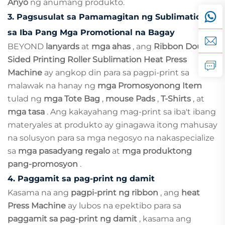
Anyo
ng anumang produkto.
3.
Pagsusulat sa Pamamagitan ng Sublimation
sa Iba Pang Mga Promotional na Bagay
BEYOND
lanyards
at
mga ahas
, ang
Ribbon Double
Sided Printing Roller Sublimation Heat Press
Machine
ay angkop din para sa pagpi-print sa
malawak na hanay ng
mga Promosyonong Item
tulad ng
mga Tote Bag
,
mouse Pads
,
T-Shirts
, at
mga tasa
. Ang kakayahang mag-print sa iba't ibang
materyales at produkto ay ginagawa itong mahusay
na solusyon para sa mga negosyo na nakaspecialize
sa
mga pasadyang regalo
at
mga produktong
pang-promosyon
.
4.
Paggamit sa pag-print ng damit
Kasama na ang
pagpi-print ng ribbon
, ang
heat
Press Machine
ay lubos na epektibo para sa
paggamit sa pag-print ng damit
, kasama ang