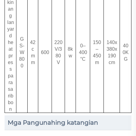
kin
an
g
lan
yar
d
G
he
42
220
150
140x
S-
0–
40
at
c
V/3
8k
–
380x
W
600
400
0K
pr
m
80
w
450
190
80
°C
G
es
m
V
m
cm
0
s
pa
ra
sa
rib
bo
n
Mga Pangunahing katangian