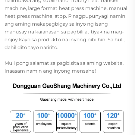
halimbawa ang sublimation rotary heat transfer
machine, large format heat press machine, manual
heat press machine, atbp. Pinagpupunyagi namin
ang aming makapagbigay sa inyo ng isang
mahusay na karanasan sa pagbili at tiyak na mag-
enjoy kayo sa produkto na inyong bibilhin. Sa huli,
dahil dito tayo naririto.
Muli pong salamat sa pagbisita sa aming website.
Inaasam namin ang inyong mensahe!