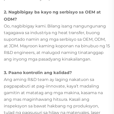
2. Nagbibigay ba kayo ng serbisyo sa OEM at
ODM?
Oo, nagbibigay kami. Bilang isang nangungunang
tagagawa sa industriya ng heat transfer, buong
suportado namin ang mga serbisyo sa OEM, ODM,
at JDM. Mayroon kaming koponan na binubuo ng 15
R&D engineers, at malugod naming tinatanggap
ang inyong mga pasadyang kinakailangan.
3. Paano kontrolin ang kalidad?
Ang aming R&D team ay laging nakatuon sa
pagpapabuti at pag-iinnovate, kaya’t madaling
gamitin at matatag ang mga makina, kasama na
ang mas maginhawang hitsura. Kasali ang
inspeksyon sa bawat hakbang ng produksyon,
tulad ng pagsusuri sa hilaw na materyales, laser