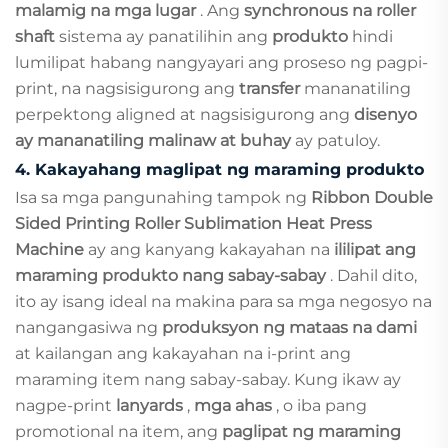
malamig na mga lugar
. Ang
synchronous na roller
shaft
sistema ay panatilihin ang
produkto
hindi
lumilipat habang nangyayari ang proseso ng pagpi-
print, na nagsisigurong ang
transfer
mananatiling
perpektong aligned at nagsisigurong ang
disenyo
ay mananatiling malinaw at buhay
ay patuloy.
4.
Kakayahang maglipat ng maraming produkto
Isa sa mga pangunahing tampok ng
Ribbon Double
Sided Printing Roller Sublimation Heat Press
Machine
ay ang kanyang kakayahan na
ililipat ang
maraming produkto nang sabay-sabay
. Dahil dito,
ito ay isang ideal na makina para sa mga negosyo na
nangangasiwa ng
produksyon ng mataas na dami
at kailangan ang kakayahan na i-print ang
maraming item nang sabay-sabay. Kung ikaw ay
nagpe-print
lanyards
,
mga ahas
, o iba pang
promotional na item, ang
paglipat ng maraming