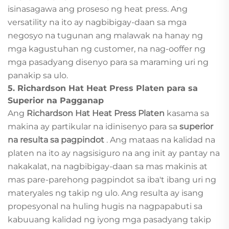
isinasagawa ang proseso ng heat press. Ang
versatility na ito ay nagbibigay-daan sa mga
negosyo na tugunan ang malawak na hanay ng
mga kagustuhan ng customer, na nag-ooffer ng
mga pasadyang disenyo para sa maraming uri ng
panakip sa ulo.
5.
Richardson Hat Heat Press Platen para sa
Superior na Pagganap
Ang
Richardson Hat Heat Press Platen
kasama sa
makina ay partikular na idinisenyo para sa
superior
na resulta sa pagpindot
. Ang mataas na kalidad na
platen na ito ay nagsisiguro na ang init ay pantay na
nakakalat, na nagbibigay-daan sa mas makinis at
mas pare-parehong pagpindot sa iba't ibang uri ng
materyales ng takip ng ulo. Ang resulta ay isang
propesyonal na huling hugis na nagpapabuti sa
kabuuang kalidad ng iyong mga pasadyang takip