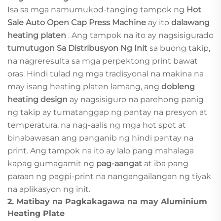
Isa sa mga namumukod-tanging tampok ng
Hot
Sale Auto Open Cap Press Machine
ay ito
dalawang
heating platen
. Ang tampok na ito ay nagsisigurado
tumutugon Sa Distribusyon Ng Init
sa buong takip,
na nagreresulta sa mga perpektong print bawat
oras. Hindi tulad ng mga tradisyonal na makina na
may isang heating platen lamang, ang
dobleng
heating design
ay nagsisiguro na parehong panig
ng takip ay tumatanggap ng pantay na presyon at
temperatura, na nag-aalis ng mga hot spot at
binabawasan ang panganib ng hindi pantay na
print. Ang tampok na ito ay lalo pang mahalaga
kapag gumagamit ng
pag-aangat
at iba pang
paraan ng pagpi-print na nangangailangan ng tiyak
na aplikasyon ng init.
2.
Matibay na Pagkakagawa na may Aluminium
Heating Plate