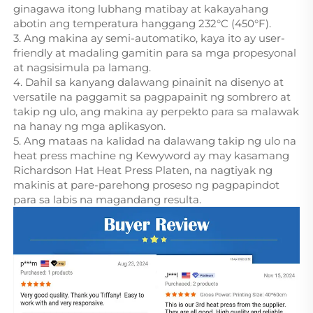
ginagawa itong lubhang matibay at kakayahang
abotin ang temperatura hanggang 232°C (450°F).
3. Ang makina ay semi-automatiko, kaya ito ay user-
friendly at madaling gamitin para sa mga propesyonal
at nagsisimula pa lamang.
4. Dahil sa kanyang dalawang pinainit na disenyo at
versatile na paggamit sa pagpapainit ng sombrero at
takip ng ulo, ang makina ay perpekto para sa malawak
na hanay ng mga aplikasyon.
5. Ang mataas na kalidad na dalawang takip ng ulo na
heat press machine ng Kewyword ay may kasamang
Richardson Hat Heat Press Platen, na nagtiyak ng
makinis at pare-parehong proseso ng pagpapindot
para sa labis na magandang resulta.