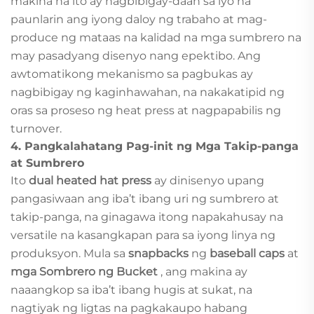
makina na ito ay nagbibigay-daan sa iyo na
paunlarin ang iyong daloy ng trabaho at mag-
produce ng mataas na kalidad na mga sumbrero na
may pasadyang disenyo nang epektibo. Ang
awtomatikong mekanismo sa pagbukas ay
nagbibigay ng kaginhawahan, na nakakatipid ng
oras sa proseso ng heat press at nagpapabilis ng
turnover.
4.
Pangkalahatang Pag-init ng Mga Takip-panga
at Sumbrero
Ito
dual heated hat press
ay dinisenyo upang
pangasiwaan ang iba’t ibang uri ng sumbrero at
takip-panga, na ginagawa itong napakahusay na
versatile na kasangkapan para sa iyong linya ng
produksyon. Mula sa
snapbacks
ng
baseball caps
at
mga Sombrero ng Bucket
, ang makina ay
naaangkop sa iba’t ibang hugis at sukat, na
nagtiyak ng ligtas na pagkakaupo habang