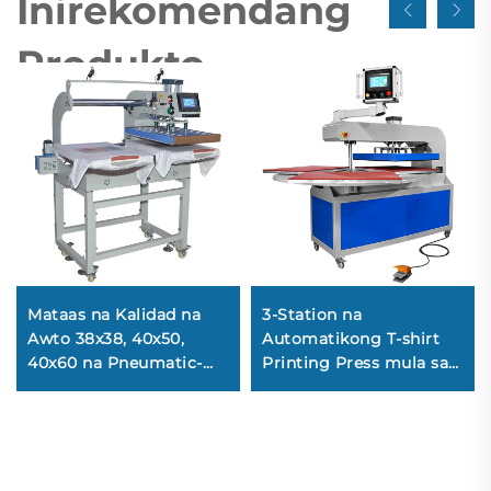
Inirekomendang
Produkto
Mataas na Kalidad na
3-Station na
Awto 38x38, 40x50,
Automatikong T-shirt
40x60 na Pneumatic-
Printing Press mula sa
Driven na Heat Press
Gaoshang Factory, Heat
Machine para sa Pag-
Transfer Machine na
print ng Sublimation sa
Pinapagana ng
T-shirt at Mug
Pneumatic, Bagong
Kalagayan, Presyo