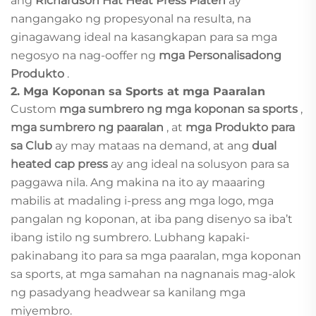
ang
Richardson Hat Heat Press Platen
ay
nangangako ng propesyonal na resulta, na
ginagawang ideal na kasangkapan para sa mga
negosyo na nag-ooffer ng
mga Personalisadong
Produkto
.
2.
Mga Koponan sa Sports at mga Paaralan
Custom
mga sumbrero ng mga koponan sa sports
,
mga sumbrero ng paaralan
, at
mga Produkto para
sa Club
ay may mataas na demand, at ang
dual
heated cap press
ay ang ideal na solusyon para sa
paggawa nila. Ang makina na ito ay maaaring
mabilis at madaling i-press ang mga logo, mga
pangalan ng koponan, at iba pang disenyo sa iba’t
ibang istilo ng sumbrero. Lubhang kapaki-
pakinabang ito para sa mga paaralan, mga koponan
sa sports, at mga samahan na nagnanais mag-alok
ng pasadyang headwear sa kanilang mga
miyembro.