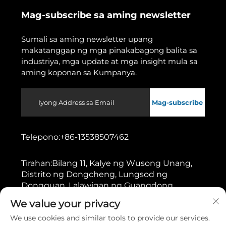
Mag-subscribe sa aming newsletter
Sumali sa aming newsletter upang
makatanggap ng mga pinakabagong balita sa
industriya, mga update at mga insight mula sa
aming koponan sa Kumpanya.
Mag-subscribe
Telepono:
+86-13538507462
Tirahan:
Bilang 11, Kalye ng Wusong Unang,
Distrito ng Dongcheng, Lungsod ng
Dongguan, Lalawigan ng Guangdong
We value your privacy
Copyright © 2026 ng Dongguan Gaoshang Machinery Co.,
We use cookies and similar tools to provide our services.