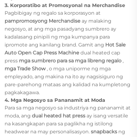
3.
Korporatibo at Promosyonal na Merchandise
Pagbibigay ng regalo sa korporasyon at
pampromosyong Merchandise
ay malaking
negosyo, at ang mga pasadyang sumbrero ay
kadalasang pinipili ng mga kumpanya para
ipromote ang kanilang brand. Gamit ang
Hot Sale
Auto Open Cap Press Machine
dual heated cap
press
mga sumbrero para sa mga libreng regalo
,
mga Trade Show
, o mga uniporme ng mga
empleyado, ang makina na ito ay nagsisiguro ng
pare-parehong mataas ang kalidad na kumpletong
pagkakagawa.
4.
Mga Negosyo sa Pananamit at Moda
Para sa mga negosyo sa industriya ng pananamit at
moda, ang
dual heated hat press
ay isang versatile
na kasangkapan para sa paglikha ng istilong
headwear na may personalisasyon.
snapbacks
ng