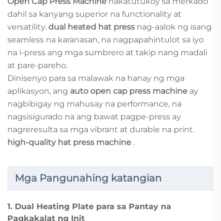
Open Cap Press Machine
nakatutukoy sa merkado
dahil sa kanyang superior na functionality at
versatility.
dual heated hat press
nag-aalok ng isang
seamless na karanasan, na nagpapahintulot sa iyo
na i-press ang mga sumbrero at takip nang madali
at pare-pareho.
Dinisenyo para sa malawak na hanay ng mga
aplikasyon, ang
auto open cap press machine
ay
nagbibigay ng mahusay na performance, na
nagsisigurado na ang bawat pagpe-press ay
nagreresulta sa mga vibrant at durable na print.
high-quality hat press machine
.
Mga Pangunahing katangian
1.
Dual Heating Plate para sa Pantay na
Pagkakalat ng Init