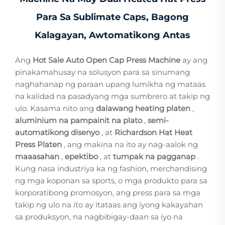
Para Sa Sublimate Caps, Bagong
Kalagayan, Awtomatikong Antas
Ang
Hot Sale Auto Open Cap Press Machine
ay ang
pinakamahusay na solusyon para sa sinumang
naghahanap ng paraan upang lumikha ng mataas
na kalidad na pasadyang mga sumbrero at takip ng
ulo. Kasama nito ang
dalawang heating platen
,
aluminium na pampainit na plato
,
semi-
automatikong disenyo
, at
Richardson Hat Heat
Press Platen
, ang makina na ito ay nag-aalok ng
maaasahan
,
epektibo
, at
tumpak na pagganap
.
Kung nasa industriya ka ng fashion, merchandising
ng mga koponan sa sports, o mga produkto para sa
korporatibong promosyon, ang press para sa mga
takip ng ulo na ito ay itataas ang iyong kakayahan
sa produksyon, na nagbibigay-daan sa iyo na