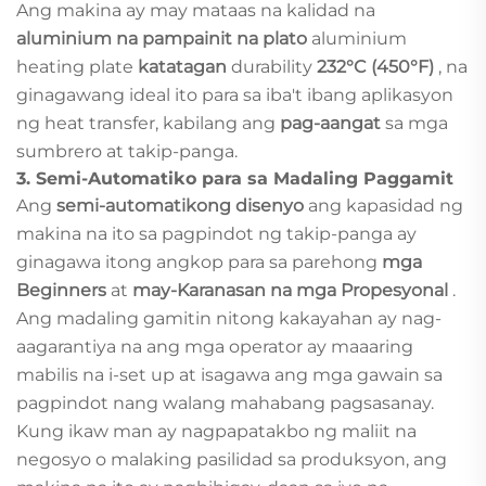
Ang makina ay may mataas na kalidad na
aluminium na pampainit na plato
aluminium
heating plate
katatagan
durability
232°C (450°F)
, na
ginagawang ideal ito para sa iba't ibang aplikasyon
ng heat transfer, kabilang ang
pag-aangat
sa mga
sumbrero at takip-panga.
3.
Semi-Automatiko para sa Madaling Paggamit
Ang
semi-automatikong disenyo
ang kapasidad ng
makina na ito sa pagpindot ng takip-panga ay
ginagawa itong angkop para sa parehong
mga
Beginners
at
may-Karanasan na mga Propesyonal
.
Ang madaling gamitin nitong kakayahan ay nag-
aagarantiya na ang mga operator ay maaaring
mabilis na i-set up at isagawa ang mga gawain sa
pagpindot nang walang mahabang pagsasanay.
Kung ikaw man ay nagpapatakbo ng maliit na
negosyo o malaking pasilidad sa produksyon, ang