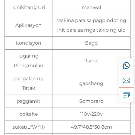
kinikitang Uri
manwal
Makina para sa pagpindot ng
Aplikasyon
init para sa mga takip ng ulo
kondisyon
Bago
lugar ng
Tsina
Pinagmulan
pangalan ng
gaoshang
Tatak
paggamit
Sombrero
boltahe
110v/220v
sukat(L*W*H)
49.7*48.5*30.8cm