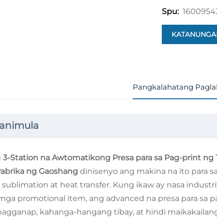
1600954
Spu:
KATANUNGA
Pangkalahatang Pagla
animula
g
3-Station na Awtomatikong Presa para sa Pag-print ng T
abrika ng Gaoshang
dinisenyo ang makina na ito para 
 sublimation at heat transfer. Kung ikaw ay nasa indust
mga promotional item, ang advanced na presa para sa pa
pagganap, kahanga-hangang tibay, at hindi maikakailang