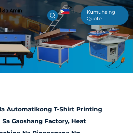
l Sa Amin
TL
Kumuha ng
Quote
Na Automatikong T-Shirt Printing
 Sa Gaoshang Factory, Heat