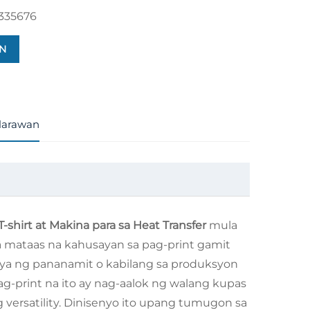
335676
N
larawan
-shirt at Makina para sa Heat Transfer
mula
sa mataas na kahusayan sa pag-print gamit
riya ng pananamit o kabilang sa produksyon
g-print na ito ay nag-aalok ng walang kupas
 versatility. Dinisenyo ito upang tumugon sa