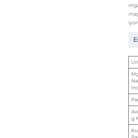
mga
mag
iyo
E
Ur
M
Na
In
Pa
Aw
g 
Ku
Pa