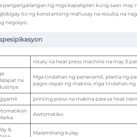
 pangangailangan ng mga kapaligiran kung saan may ma
bibigay ito ng konstanteng mahusay na resulta, na nagp
ng negosyo.
spesipikasyon
i
rotary na heat press machine na may 3 pal
ga
Mga tindahan ng pananamit, planta ng 
lalapat na
pagre-repair ng makina, mga tindahan ng 
dustriya
ggamit
printing press na makina para sa heat tran
tomatikon
Awtomatiko
Marka
lay &
Maramihang kulay
hina