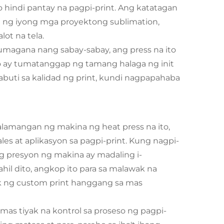
o hindi pantay na pagpi-print. Ang katatagan
d ng iyong mga proyektong sublimation,
lot na tela.
magana nang sabay-sabay, ang press na ito
to ay tumatanggap ng tamang halaga ng init
abuti sa kalidad ng print, kundi nagpapahaba
alamangan ng makina ng heat press na ito,
les at aplikasyon sa pagpi-print. Kung nagpi-
ng presyon ng makina ay madaling i-
l dito, angkop ito para sa malawak na
ok ng custom print hanggang sa mas
mas tiyak na kontrol sa proseso ng pagpi-