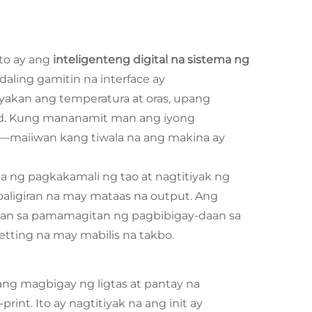
to ay ang
inteligenteng digital na sistema ng
aling gamitin na interface ay
yakan ang temperatura at oras, upang
dad. Kung mananamit man ang iyong
a—maiiwan kang tiwala na ang makina ay
 ng pagkakamali ng tao at nagtitiyak ng
paligiran na may mataas na output. Ang
yan sa pamamagitan ng pagbibigay-daan sa
etting na may mabilis na takbo.
ang magbigay ng ligtas at pantay na
int. Ito ay nagtitiyak na ang init ay