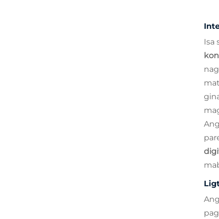
Int
Isa
kon
nag
mat
gin
mag
Ang
par
dig
mab
Lig
An
pag