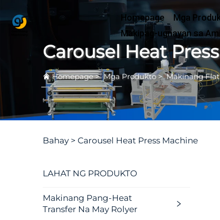
Homepage
Mga Produ
Makipag-ugnayan sa Am
Carousel Heat Pres
Homepage
>
Mga Produkto
>
Makinang Flat
Bahay >
Carousel Heat Press Machine
LAHAT NG PRODUKTO
Makinang Pang-Heat
Transfer Na May Rolyer