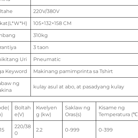
ltahe
220V/380V
kat(L*W*H)
105×132×158 CM
mbang
310kg
rantiya
3 taon
nikitang Uri
Pneumatic
a Keyword
Makinang pamimprinta sa Tshirt
abaw ng
kulay asul at abo, at pasadyang kulay
kina
de(
Boltah
Kwelyen
Saklaw ng
Kisame ng
)
e(V)
g (kw)
Oras(s)
Temperatura (℃
220/38
15
2.2
0-999
0-399
0