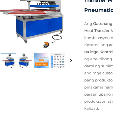
Transfer 
Pneumatic
Ang
Gaoshang 3
Heat Transfer
kombinasyon ng 
Kasama ang
a
na Mga Kontro
ng epektibong 
dami ng sublim
ang mga custom
pang produkto,
pinakamainam 
paraan upang 
produksyon at 
kalidad.