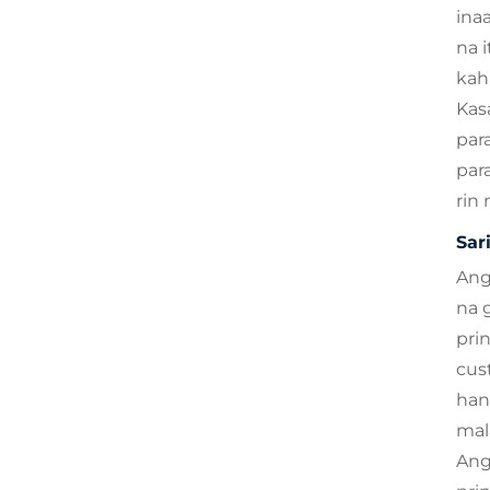
ina
na 
kah
Kas
par
par
rin
Sar
An
na 
pri
cus
han
mal
Ang