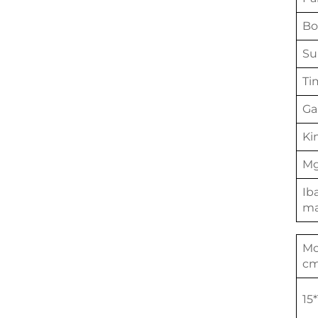
Bo
Su
Ti
Ga
Ki
Mg
Ib
ma
Mo
cm
15*