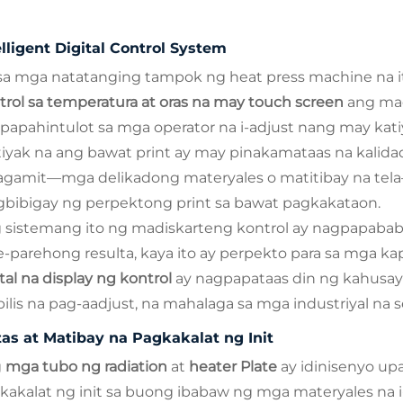
elligent Digital Control System
 sa mga natatanging tampok ng heat press machine na i
trol sa temperatura at oras na may touch screen
ang mad
papahintulot sa mga operator na i-adjust nang may kati
iyak na ang bawat print ay may pinakamataas na kali
agamit—mga delikadong materyales o matitibay na tel
bibigay ng perpektong print sa bawat pagkakataon.
 sistemang ito ng madiskarteng kontrol ay nagpapababa
e-parehong resulta, kaya ito ay perpekto para sa mga ka
ital na display ng kontrol
ay nagpapataas din ng kahusa
ilis na pag-aadjust, na mahalaga sa mga industriyal na s
tas at Matibay na Pagkakalat ng Init
g
mga tubo ng radiation
at
heater Plate
ay idinisenyo up
kakalat ng init sa buong ibabaw ng mga materyales na i-pr