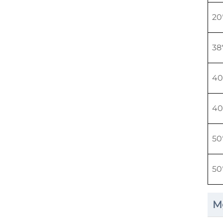
20
38
40
40
50
50
M