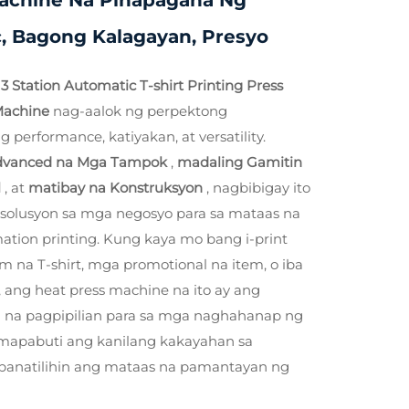
Machine Na Pinapagana Ng
, Bagong Kalagayan, Presyo
 Station Automatic T-shirt Printing Press
 Machine
nag-aalok ng perpektong
performance, katiyakan, at versatility.
dvanced na Mga Tampok
,
madaling Gamitin
l
, at
matibay na Konstruksyon
, nagbibigay ito
solusyon sa mga negosyo para sa mataas na
ation printing. Kung kaya mo bang i-print
 na T-shirt, mga promotional na item, o iba
 ang heat press machine na ito ay ang
na pagpipilian para sa mga naghahanap ng
mapabuti ang kanilang kakayahan sa
panatilihin ang mataas na pamantayan ng