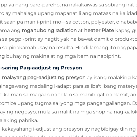
applya nang pare-pareho, na nakakaiwas sa sobrang init 
ito ay mahalaga upang mapanatili ang mataas na kalida
it saan pa man i-print mo—sa cotton, polyester, o nababa
ama ang
mga tubo ng radiation
at
heater Plate
kapag gu
a sa pagpi-print ay nagtitiyak na bawat damit o produk
a sa pinakamahusay na resulta. Hindi lamang ito nagpap
 ng buhay ng makina at ng mga item na napiprint.
i-saring Pag-aadjust ng Presyon
g
malayang pag-aadjust ng presyon
ay isang malaking k
ginagawang madaling i-adapt para sa iba't ibang materya
nt ka man sa magaan na tela o sa mabibigat na damit, a
tomize upang tugma sa iyong mga pangangailangan. Dahi
ay ng negosyo, mula sa maliit na mga shop na nag-aal
alaking pabrika.
 kakayahang i-adjust ang presyon ay nagbibigay din ng 