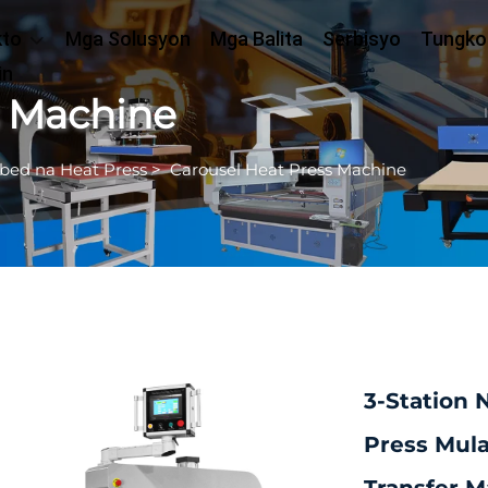
kto
Mga Solusyon
Mga Balita
Serbisyo
Tungko
in
s Machine
bed na Heat Press
>
Carousel Heat Press Machine
3-Station 
Press Mula