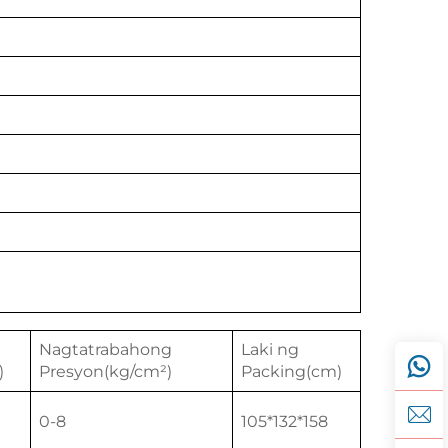
Nagtatrabahong
Laki ng
)
Presyon(kg/cm²)
Packing(cm)
0-8
105*132*158