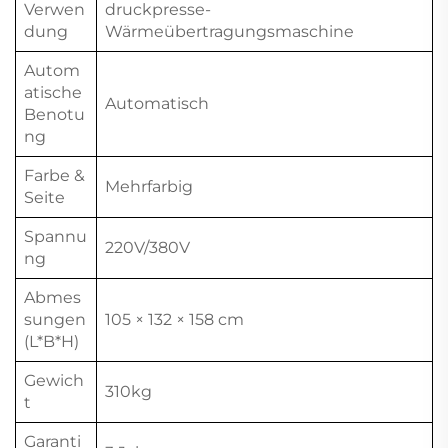
Verwen
druckpresse-
dung
Wärmeübertragungsmaschine
Autom
atische
Automatisch
Benotu
ng
Farbe &
Mehrfarbig
Seite
Spannu
220V/380V
ng
Abmes
sungen
105 × 132 × 158 cm
(L*B*H)
Gewich
310kg
t
Garanti