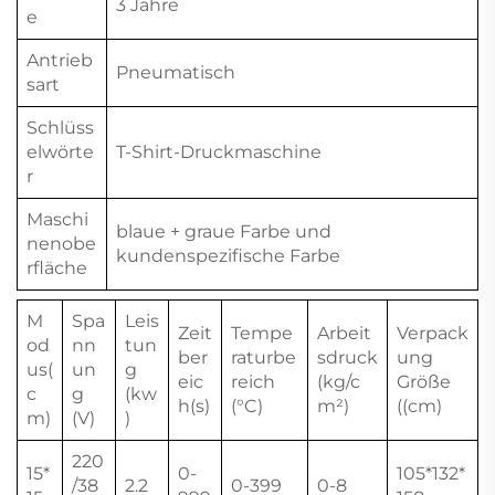
3 Jahre
e
Antrieb
Pneumatisch
sart
Schlüss
elwörte
T-Shirt-Druckmaschine
r
Maschi
blaue + graue Farbe und
nenobe
kundenspezifische Farbe
rfläche
M
Spa
Leis
Zeit
Tempe
Arbeit
Verpack
od
nn
tun
ber
raturbe
sdruck
ung
us(
un
g
eic
reich
(kg/c
Größe
c
g
(kw
h(s)
(°C)
m²)
((cm)
m)
(V)
)
220
15*
0-
105*132*
/38
2.2
0-399
0-8