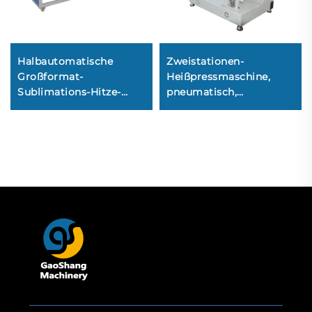
Halbautomatische
Zweistationen-
Großformat-
Heißpressmaschine,
Sublimations-Hitze-
pneumatisch,
Presse mit einfachem
automatisch öffnend,
Zylinder und
halbautomatisch, für
pneumatischem
Stoff-Travel-C.A.P.-
Flachbett-Drucker,
Mützenlogos/-Etiketten,
neuwertig
digitale Bedruckung
von Mützen