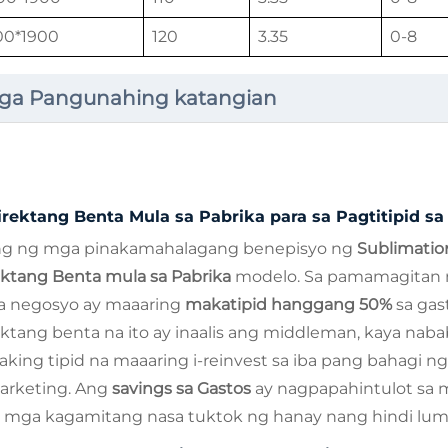
00*1900
120
3.35
0-8
ga Pangunahing katangian
irektang Benta Mula sa Pabrika para sa Pagtitipid sa
ng ng mga pinakamahalagang benepisyo ng
Sublimatio
ektang Benta mula sa Pabrika
modelo. Sa pamamagitan n
 negosyo ay maaaring
makatipid hanggang 50%
sa gas
ektang benta na ito ay inaalis ang middleman, kaya na
aking tipid na maaaring i-reinvest sa iba pang bahagi 
arketing. Ang
savings sa Gastos
ay nagpapahintulot sa
 mga kagamitang nasa tuktok ng hanay nang hindi luma