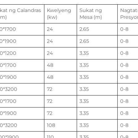
kat ng Calandras
Kwelyeng
Sukat ng
Nagtat
m)
(kw)
Mesa (m)
Presyo
0*1700
24
2.65
0-8
0*1900
24
2.65
0-8
0*1200
24
3.35
0-8
0*1700
48
3.35
0-8
0*1900
48
3.35
0-8
0*3200
72
3.35
0-8
0*1700
72
3.35
0-8
0*1900
72
3.35
0-8
0*3200
108
3.35
0-8
00*1900
110
3.35
0-8