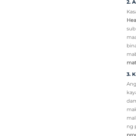
2.
A
Kas
Hea
sub
maa
bin
mab
mat
3.
K
An
kay
dam
mak
mal
ng 
pro