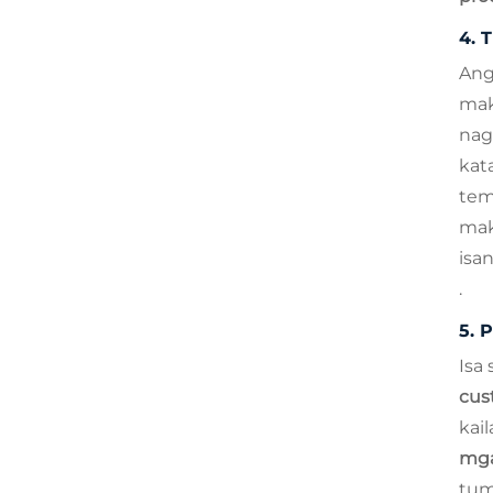
4.
T
An
mak
nag
kat
tem
mak
isa
.
5.
P
Isa
cus
kai
mga
tum