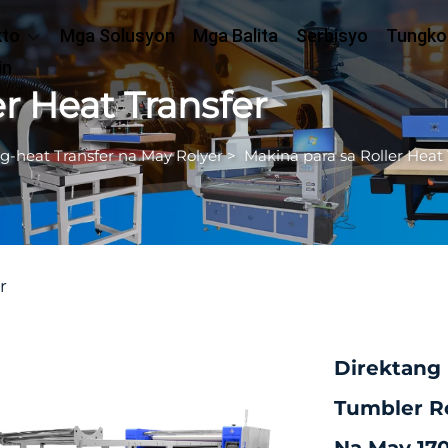
kto
Mga Solusyon
Mga Balita
Serbisyo
Tungko
in
r Heat Transfer
-heat Transfer na May Rolyer
>
Makina para sa Roller Heat 
r
Direktang 
Tumbler Ro