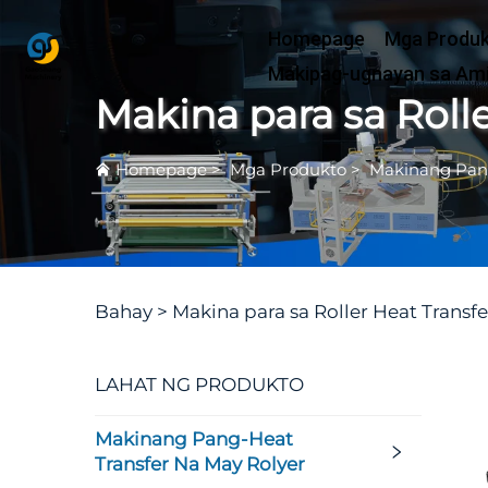
Homepage
Mga Produ
Makipag-ugnayan sa Am
Makina para sa Rolle
Homepage
>
Mga Produkto
>
Makinang Pang
Bahay >
Makina para sa Roller Heat Transfe
LAHAT NG PRODUKTO
Makinang Pang-Heat
Transfer Na May Rolyer