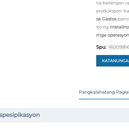
na kailangan 
produksyon. K
sa Gastos
pamim
ito ng
matali
mga operasyon
1600981
Spu:
KATANUNGA
Pangkalahatang Pagla
spesipikasyon