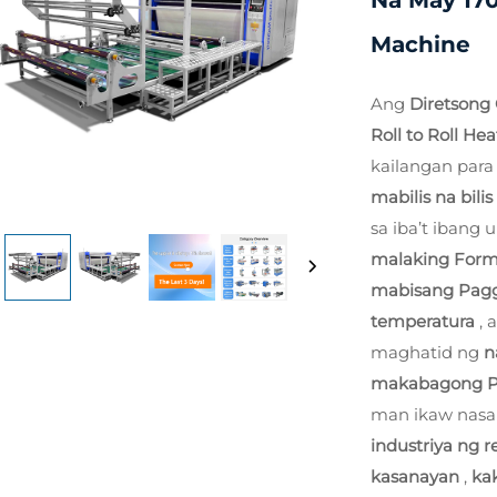
Na May 170
Machine
Ang
Diretsong 
Roll to Roll He
kailangan par
mabilis na bili
sa iba’t ibang
malaking For
mabisang Pagg
temperatura
, 
maghatid ng
n
makabagong P
man ikaw nas
industriya ng 
kasanayan
,
ka