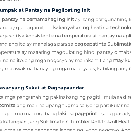
umpak at Pantay na Paglipat ng Init
g
pantay na pamamahagi ng init
ay isang pangunahing 
ina ay gumagamit ng
kakanyahan ng heating technolo
agarantiya
konsistente na temperatura
at
pantay na apl
angiang ito ay mahalaga para sa
pagpapatinta Sublimat
peratura ay maaaring magdulot ng hindi pantay o maba
ina na ito, ang mga negosyo ay makakamit ang
may ku
ng malawak na hanay ng mga materyales, kabilang ang
asadyang Sukat at Pagpapaandar
 sa mga pangunahing pakinabang ng pagbili mula sa
dir
tomize
ang makina upang tugma sa iyong partikular n
langan mo man ng ibang
laki ng pag-print
, isang pasad
 katangian
, ang
Sublimation Tumbler Roll-to-Roll Hea
ugma sa mga pangangailangan ng iyong negosyo. Ang 