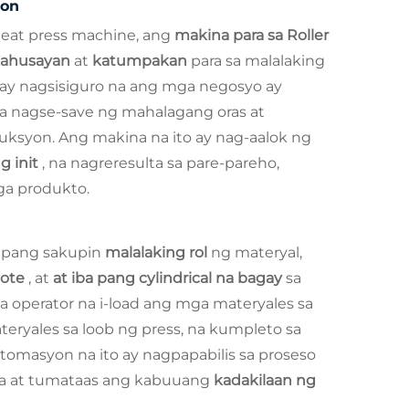
yon
 heat press machine, ang
makina para sa Roller
kahusayan
at
katumpakan
para sa malalaking
ay nagsisiguro na ang mga negosyo ay
a nagse-save ng mahalagang oras at
ksyon. Ang makina na ito ay nag-aalok ng
g init
, na nagreresulta sa pare-pareho,
ga produkto.
 upang sakupin
malalaking rol
ng materyal,
ote
, at
at iba pang cylindrical na bagay
sa
 operator na i-load ang mga materyales sa
eryales sa loob ng press, na kumpleto sa
tomasyon na ito ay nagpapabilis sa proseso
wa at tumataas ang kabuuang
kadakilaan ng