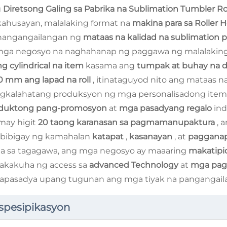
g
Diretsong Galing sa Pabrika na Sublimation Tumbler Ro
kahusayan, malalaking format na
makina para sa Roller H
nangangailangan ng
mataas na kalidad na sublimation p
mga negosyo na naghahanap ng paggawa ng malalakin
ng cylindrical na item
kasama ang
tumpak at buhay na 
0 mm ang lapad na roll
, itinataguyod nito ang mataas na 
gkalahatang produksyon ng mga personalisadong item, 
duktong pang-promosyon
at
mga pasadyang regalo
ind
may higit
20 taong karanasan sa pagmamanupaktura
, 
bibigay ng kamahalan
katapat
,
kasanayan
, at
paggana
a sa tagagawa, ang mga negosyo ay maaaring
makatip
akakuha ng access sa
advanced Technology
at
mga pagp
napasadya upang tugunan ang mga tiyak na pangangaila
spesipikasyon