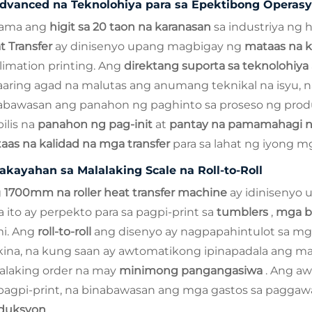
dvanced na Teknolohiya para sa Epektibong Operas
ama ang
higit sa 20 taon na karanasan
sa industriya ng
t Transfer
ay dinisenyo upang magbigay ng
mataas na 
limation printing. Ang
direktang suporta sa teknolohiya
aring agad na malutas ang anumang teknikal na isyu, n
abawasan ang panahon ng paghinto sa proseso ng produ
ilis na
panahon ng pag-init
at
pantay na pamamahagi n
aas na kalidad na mga transfer
para sa lahat ng iyong m
akayahan sa Malalaking Scale na Roll-to-Roll
g
1700mm na roller heat transfer machine
ay idinisenyo
a ito ay perpekto para sa pagpi-print sa
tumblers
,
mga b
i. Ang
roll-to-roll
ang disenyo ay nagpapahintulot sa mga
ina, na kung saan ay awtomatikong ipinapadala ang mat
alaking order na may
minimong pangangasiwa
. Ang aw
pagpi-print, na binabawasan ang mga gastos sa pagga
duksyon
.