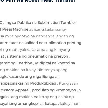
0 Mm Na Roller Heat Transfer
Galing sa Pabrika na Sublimation Tumbler
at Press Machine
ay isang kailangang-
a sa mga negosyo na nangangailangan ng
s at mataas na kalidad na sublimation printing
 uri ng materyales. Kasama ang kanyang
mat
,
sistema ng pneumatic na presyon
,
amit ng Enerhiya
, at
digital na kontrol sa
ang makina na ito ay idinisenyo upang
agkakasundo ang mga Bunga
at
agpapalakas ng Produktibidad
. Kung saan
a
custom Apparel
,
produkto ng Promosyon
, o
regalo
, ang makina na ito ay nag-aalok ng
kayahang umangkop
, at
katapat
kakayahan