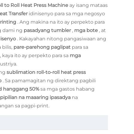
ll to Roll Heat Press Machine
ay isang mataas
eat Transfer
idinisenyo para sa mga negosyo
rinting
. Ang makina na ito ay perpekto para
g dami ng
pasadyang tumbler
,
mga bote
, at
disenyo
. Kakayahan nitong pangasiwaan ang
bilis,
pare-parehong paglipat
para sa
kaya ito ay perpekto para sa
mga
ustriya.
ang
sublimation roll-to-roll heat press
p
. Sa pamamagitan ng direktang pagbili
id hanggang 50%
sa mga gastos habang
ipilian na maaaring ipasadya
na
ngan sa pagpi-print.