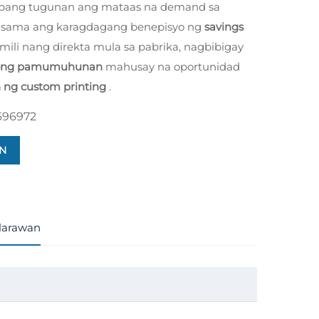
upang tugunan ang mataas na demand sa
asama ang karagdagang benepisyo ng
savings
ili nang direkta mula sa pabrika, nagbibigay
nong pamumuhunan
mahusay na oportunidad
 ng custom printing
.
696972
N
larawan