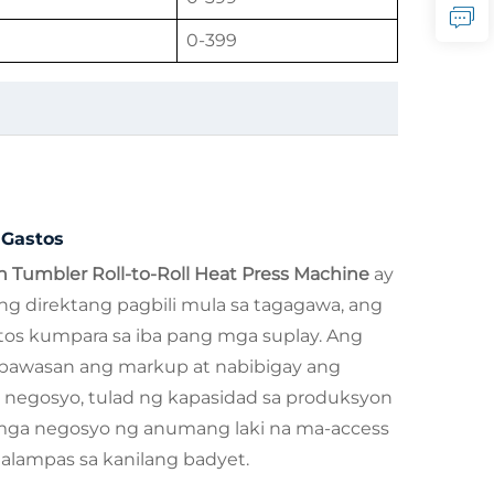
0-399
 Gastos
n Tumbler Roll-to-Roll Heat Press Machine
ay
g direktang pagbili mula sa tagagawa, ang
tos kumpara sa iba pang mga suplay. Ang
babawasan ang markup at nabibigay ang
ng negosyo, tulad ng kapasidad sa produksyon
 mga negosyo ng anumang laki na ma-access
lampas sa kanilang badyet.