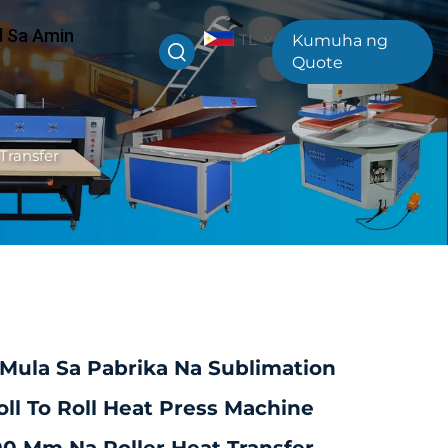
l Sa Amin
TL
Kumuha ng
Quote
Transfer
Mula Sa Pabrika Na Sublimation
ll To Roll Heat Press Machine