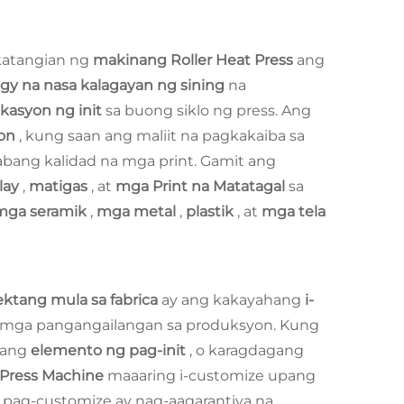
katangian ng
makinang Roller Heat Press
ang
gy na nasa kalagayan ng sining
na
ikasyon ng init
sa buong siklo ng press. Ang
ion
, kung saan ang maliit na pagkakaiba sa
bang kalidad na mga print. Gamit ang
lay
,
matigas
, at
mga Print na Matatagal
sa
mga seramik
,
mga metal
,
plastik
, at
mga tela
ektang mula sa fabrica
ay ang kakayahang
i-
a mga pangangailangan sa produksyon. Kung
yang
elemento ng pag-init
, o karagdagang
t Press Machine
maaaring i-customize upang
pag-customize ay nag-aagarantiya na