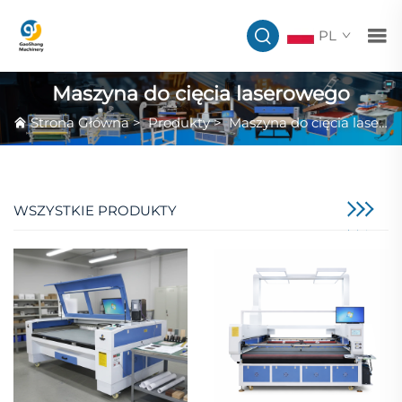
PL
Maszyna do cięcia laserowego
Strona Główna
>
Produkty
>
Maszyna do cięcia laserowego
WSZYSTKIE PRODUKTY