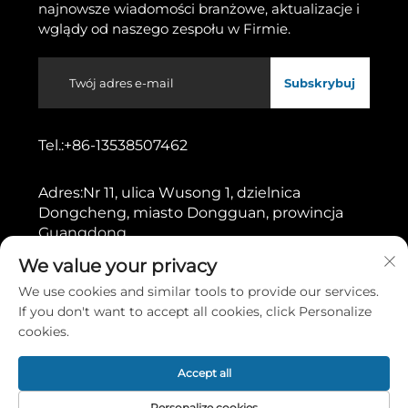
najnowsze wiadomości branżowe, aktualizacje i
wglądy od naszego zespołu w Firmie.
Subskrybuj
Tel.:
+86-13538507462
Adres:
Nr 11, ulica Wusong 1, dzielnica
Dongcheng, miasto Dongguan, prowincja
Guangdong
We value your privacy
Prawa autorskie © 2026 przez Dongguan Gaoshang
We use cookies and similar tools to provide our services.
Machinery Co., Ltd.
Polityka prywatności
If you don't want to accept all cookies, click Personalize
cookies.
Przewiń do góry
Accept all
Personalize cookies