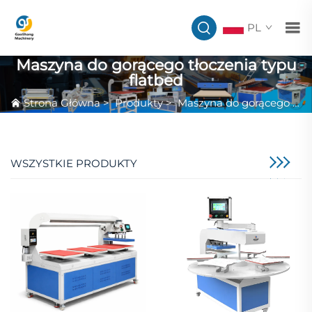
PL
Maszyna do gorącego tłoczenia typu
flatbed
Strona Główna
>
Produkty
>
Maszyna do gorącego tłoczenia typu flatbed
WSZYSTKIE PRODUKTY