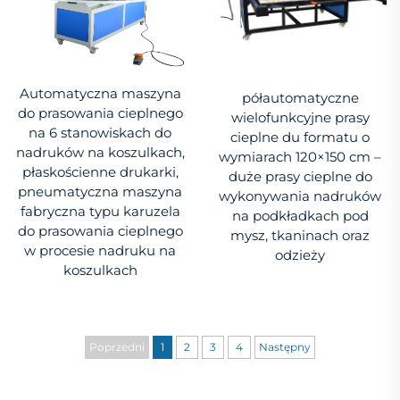
Automatyczna maszyna
półautomatyczne
do prasowania cieplnego
wielofunkcyjne prasy
na 6 stanowiskach do
cieplne du formatu o
nadruków na koszulkach,
wymiarach 120×150 cm –
płaskościenne drukarki,
duże prasy cieplne do
pneumatyczna maszyna
wykonywania nadruków
fabryczna typu karuzela
na podkładkach pod
do prasowania cieplnego
mysz, tkaninach oraz
w procesie nadruku na
odzieży
koszulkach
Poprzedni
1
2
3
4
Następny