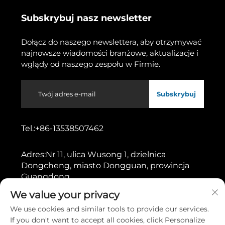
Subskrybuj nasz newsletter
Dołącz do naszego newslettera, aby otrzymywać
najnowsze wiadomości branżowe, aktualizacje i
wglądy od naszego zespołu w Firmie.
Subskrybuj
Tel.:
+86-13538507462
Adres:
Nr 11, ulica Wusong 1, dzielnica
Dongcheng, miasto Dongguan, prowincja
Guangdong
We value your privacy
Prawa autorskie © 2026 przez Dongguan Gaoshang
We use cookies and similar tools to provide our services.
Machinery Co., Ltd.
Polityka prywatności
If you don't want to accept all cookies, click Personalize