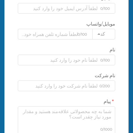
0/100
موبایل/واتساپ
کد
0/100
نام
0/100
نام شرکت
0/200
پیام
0/1000