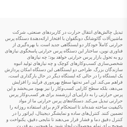
سانتی‌متر، جدید، برای پرس
حرارتی غلتکی ۱۷۰۰
حرارتی سابلیمیشن در چاپ
میلی‌متری برای لوله‌های
روی تی‌شرت‌ها و
سابلمیشن
برچسب‌های وینیلی
تبدیل چالش‌های انتقال حرارت در کاربردهای صنعتی، شرکت
ماشین‌آلات گائوشانگ دونگقوان با افتخار ارائه‌دهندهٔ دستگاه پرس
حرارتی کاملاً خودکار دو ایستگاهی جدید است. با بهره‌گیری از
فناوری نوین، ساختار این دستگاه پرس حرارتی پاسخگوی نیازهای
رو به تحول بازار پرس حرارتی خواهد بود؛ چه نیازهای
شخصی‌سازی کسب‌وکارهای کوچک و چه نیازهای تولید انبوه
سازندگان بزرگ. طراحی دو ایستگاهی این دستگاه امکان پردازش
یک ایستگاه را در حالی که ایستگاه دیگر در حال بارگذاری است،
فراهم می‌کند. این امر نه‌تنها سطح بهره‌وری فرآیند را افزایش
می‌دهد، بلکه سطح کارایی کسب‌وکار را نیز بهبود می‌بخشد و این
پرس حرارتی را به دارایی‌ای ارزشمند برای هر کسب‌وکار پرس
حرارتی تبدیل می‌کند. دستگاه‌های پرس حرارتی ما از مواد
باکیفیت ساخته شده‌اند تا استحکام لازم برای استفاده روزانه را
تضمین کنند. کنترل‌های ساده و نمایشگر دیجیتال، اپراتور را در
کنترل دقیق دما و فشار قرار می‌دهند تا نتایجی دقیق، یکنواخت و
صحیح برای تمام محصولات ایجاد شود. ما همچنین به قدرت