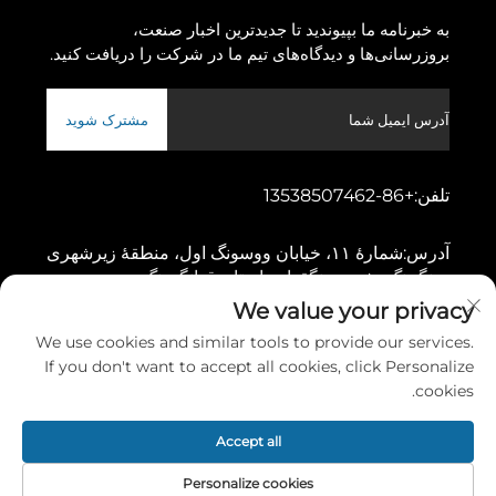
به خبرنامه ما بپیوندید تا جدیدترین اخبار صنعت،
بروزرسانی‌ها و دیدگاه‌های تیم ما در شرکت را دریافت کنید.
مشترک شوید
تلفن:
+86-13538507462
آدرس:
شمارهٔ ۱۱، خیابان ووسونگ اول، منطقهٔ زیرشهری
دونگچنگ، شهر دونگقوان، استان قوانگدونگ
We value your privacy
We use cookies and similar tools to provide our services.
کپی‌رایت © ۲۰۲۶ توسط شرکت ماشین‌آلات گائوشانگ دونگقوان، محدوده
If you don't want to accept all cookies, click Personalize
سیاست حفظ حریم خصوصی
cookies.
پیمایش به بالا
Accept all
Personalize cookies