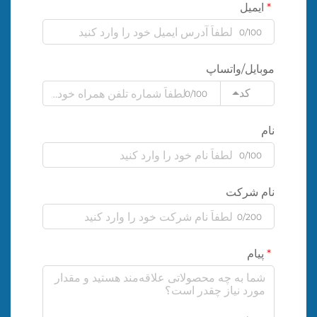
ایمیل
0/100
موبایل/واتساپ
کد
0/100
نام
0/100
نام شرکت
0/200
پیام