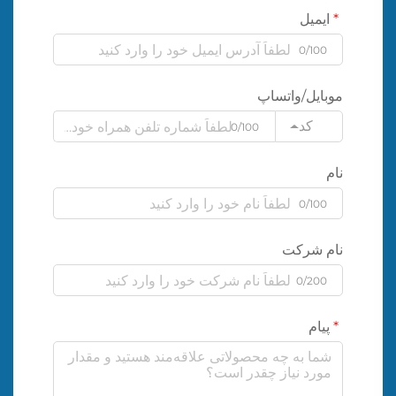
ایمیل
0/100
موبایل/واتساپ
کد
0/100
نام
0/100
نام شرکت
0/200
پیام