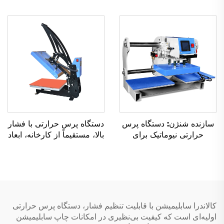
از کارخانه، با ابعاد ۳۸×۳۸،
برجسته‌سازی تی‌شرت‌ها،
۴۰×۵۰ و ۴۰×۶۰ سانتی‌متر،
چاپ برجسته سه‌بعدی روی
برای چاپ روی پیراهن‌ها و
پارچه، صفحه فولادی برای
فنجان‌های سابلیمیشن
لوگوهای پارچه‌ای و چرمی
سازنده شنژن: دستگاه پرس
دستگاه پرس حرارتی با فشار
حرارتی نیوماتیک برای
بالا، مستقیماً از کارخانه، ابعاد
برچسب‌ها و لوگوهای
۳۸×۳۸ سانتی‌متر، برای چاپ
پیراهن‌ها با استفاده از وینیل،
DIY روی پیراهن و لباس‌ها،
مناسب برای پرس خودکار
چاپگر تخت‌بستری جدید و
DTF با ابعاد ۸×۸ اینچ
دستگاه‌های پوششی
کالاندرا سابلیمیشن با قابلیت تنظیم فشار، دستگاه پرس حرارتی
اولیه‌ای است که کیفیت بی‌نظیری در امکانات چاپ سابلیمیشن