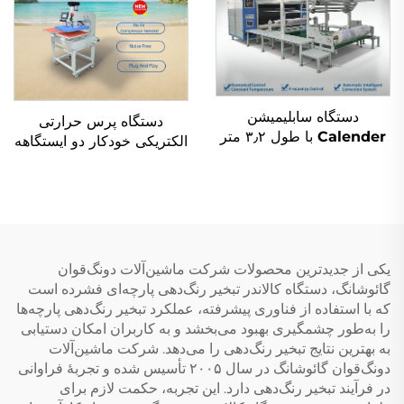
دستگاه سابلیمیشن
دستگاه پرس حرارتی
Calender با طول ۳٫۲ متر
الکتریکی خودکار دو ایستگاهه
و ۲٫۶ متر، دستگاه انتقال
با ابعاد ۳۸×۳۸، ۴۰×۵۰ و
حرارتی غلتکی از رول به رول
۴۰×۶۰ سانتی‌متر برای انتقال
(Roll-to-Roll)، مناسب
طرح روی پیراهن و پارچه‌ها،
برای پارچه و ابزار آلات
سابلیمیشن نساجی
نساجی
یکی از جدیدترین محصولات شرکت ماشین‌آلات دونگ‌قوان
گائوشانگ، دستگاه کالاندر تبخیر رنگ‌دهی پارچه‌ای فشرده است
که با استفاده از فناوری پیشرفته، عملکرد تبخیر رنگ‌دهی پارچه‌ها
را به‌طور چشمگیری بهبود می‌بخشد و به کاربران امکان دستیابی
به بهترین نتایج تبخیر رنگ‌دهی را می‌دهد. شرکت ماشین‌آلات
دونگ‌قوان گائوشانگ در سال ۲۰۰۵ تأسیس شده و تجربهٔ فراوانی
در فرآیند تبخیر رنگ‌دهی دارد. این تجربه، حکمت لازم برای