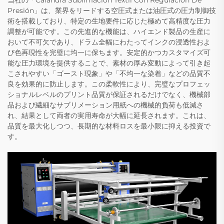
当社の「Calandra Sublimación Textil Con Regulación De
Presión」は、業界をリードする空圧式または油圧式の圧力制御技
術を搭載しており、特定の生地要件に応じた極めて高精度な圧力
調整が可能です。この先進的な機能は、ハイエンド製品の生産に
おいて不可欠であり、ドラム全幅にわたってインクの浸透性およ
び色再現性を完璧に均一に保ちます。安定的かつカスタマイズ可
能な圧力環境を提供することで、素材の厚み変動によって引き起
こされやすい「ゴースト現象」や「不均一な染着」などの品質不
良を効果的に防止します。この柔軟性により、完璧なプロフェッ
ショナルレベルのプリント品質が保証されるだけでなく、機械部
品および繊細なサブリメーション用紙への機械的負荷も低減さ
れ、結果として両者の実用寿命が大幅に延長されます。これは、
品質を最大化しつつ、長期的な材料ロスを最小限に抑える投資で
す。