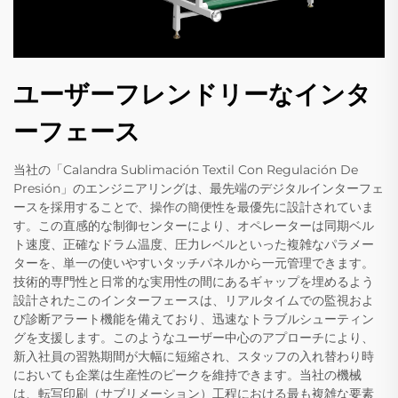
ユーザーフレンドリーなインタ
ーフェース
当社の「Calandra Sublimación Textil Con Regulación De
Presión」のエンジニアリングは、最先端のデジタルインターフェ
ースを採用することで、操作の簡便性を最優先に設計されていま
す。この直感的な制御センターにより、オペレーターは同期ベル
ト速度、正確なドラム温度、圧力レベルといった複雑なパラメー
ターを、単一の使いやすいタッチパネルから一元管理できます。
技術的専門性と日常的な実用性の間にあるギャップを埋めるよう
設計されたこのインターフェースは、リアルタイムでの監視およ
び診断アラート機能を備えており、迅速なトラブルシューティン
グを支援します。このようなユーザー中心のアプローチにより、
新入社員の習熟期間が大幅に短縮され、スタッフの入れ替わり時
においても企業は生産性のピークを維持できます。当社の機械
は、転写印刷（サブリメーション）工程における最も複雑な要素