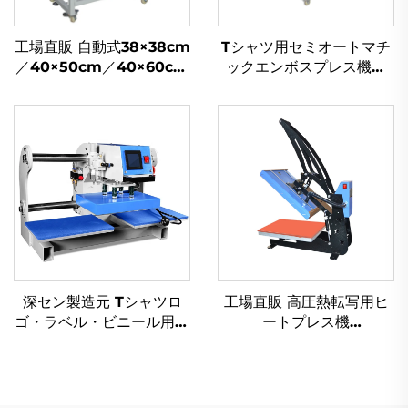
工場直販 自動式38×38cm
Tシャツ用セミオートマチ
／40×50cm／40×60cm
ックエンボスプレス機／
パネumatic駆動ヒートプ
3D生地エンボス印刷対応
レス機、Tシャツ・マグカ
／繊維・レザー用ロゴ加工
ップへのサブリメーション
向け鋼板
印刷用
深セン製造元 Tシャツロ
工場直販 高圧熱転写用ヒ
ゴ・ラベル・ビニール用空
ートプレス機
圧熱プレス機（8インチ×8
（38×38cm）、DIY Tシ
インチ対応・自動DTF熱プ
ャツ・衣類印刷用、新品フ
レス機）
ラットベッド型プリンタ
ー、衣料品向け