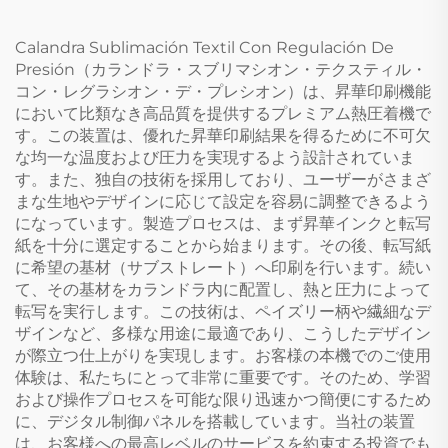
Calandra Sublimación Textil Con Regulación De
Presión（カランドラ・スブリマシオン・テクスティル・
コン・レグラシオン・デ・プレシオン）は、昇華印刷機能
において比類なき高品質を提供するプレミアム熱圧着機で
す。この装置は、優れた昇華印刷結果を得るために不可欠
な均一な温度および圧力を実現するよう設計されていま
す。また、独自の技術を採用しており、ユーザーがさまざ
まな生地やデザインに応じて設定を容易に調整できるよう
になっています。製造プロセスは、まず昇華インクと転写
紙を十分に選定することから始まります。その後、転写紙
に希望の基材（サブストレート）へ印刷を行います。続い
て、その基材をカランドラ内に配置し、熱と圧力によって
転写を実行します。この技術は、ペイズリー柄や繊細なデ
ザインなど、多様な用途に最適であり、こうしたデザイン
が際立つ仕上がりを実現します。お客様の本機でのご使用
体験は、私たちにとって非常に重要です。そのため、学習
および操作プロセスを可能な限り迅速かつ簡便にするため
に、デジタル制御パネルを搭載しています。当社の装置
は、お客様への最高レベルのサービスを約束する投資でも