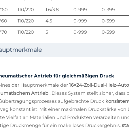
*60
110/220
1.6/3.8
0-999
0-399
*60
110/220
4.5
0-999
0-399
*70
110/220
5
0-999
0-399
auptmerkmale
neumatischer Antrieb für gleichmäßigen Druck
 eines der Hauptmerkmale der
16×24-Zoll-Dual-Heiz-Au
umatischem Antrieb
. Dieses System stellt sicher, dass 
ßübertragungsprozesses aufgebrachte Druck
konsisten
weg konstant ist. Mit einer maximalen Druckstärke von 
ite Vielfalt an Materialien und Produkten verarbeiten un
htige Druckmenge für ein makelloses Druckergebnis.
st