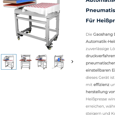
Automatis
Pneumatis
Für Heißp
Die
Gaoshang 
Automatik-He
zuverlässige L
druckverfahre
pneumatische
einstellbaren 
dieses Gerät i
mit
effizienz
u
herstellung vo
Heißpresse wir
erreichen, währ
steigern und K