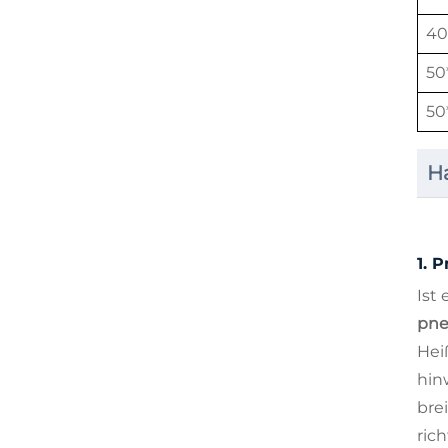
40
50
50
H
1.
P
Ist
pne
Hei
hin
bre
ric