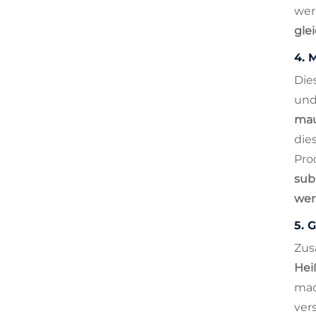
wer
gle
4.
M
Di
und
ma
die
Pro
sub
wer
5.
G
Zus
Hei
mac
ver