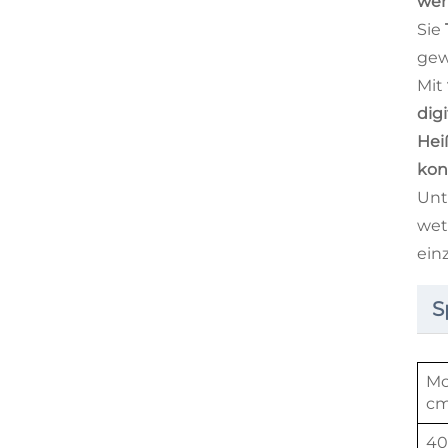
wer
Sie
gew
Mit
dig
Hei
kon
Unt
wet
ein
S
Mo
cm
40