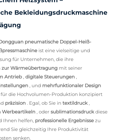
chem Heizsystem –
che Bekleidungsdruckmaschine
rägung
Dongguan pneumatische Doppel-Heiß-
ißpressmaschine
ist eine vielseitige und
ösung für Unternehmen, die ihre
n zur Wärmeübertragung
mit seiner
m Antrieb
,
digitale Steuerungen
,
Einstellungen
, und
mehrfunktionaler Design
st für die Hochvolumen-Produktion konzipiert
nd
präzision
. Egal, ob Sie in
textildruck
,
n Werbeartikeln
, oder
sublimationsdruck
diese
d Ihnen helfen,
professionelle Ergebnisse
zu
end Sie gleichzeitig Ihre Produktivität
osten senken.