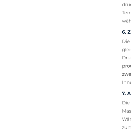
dru
Tem
wäh
6.
Z
Die
gle
Dru
pro
zwe
Ihn
7.
A
Die
Mas
Wär
zum