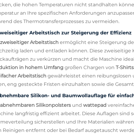
cken, die hohen Temperaturen nicht standhalten können
peratur an Ihre spezifischen Anforderungen anzupasse
rend des Thermotransferprozesses zu vermeiden.
weiseitiger Arbeitstisch zur Steigerung der Effizienz
zweiseitiger Arbeitstisch
ermöglicht eine Steigerung d
ichzeitig laden und entladen können. Diese zweiseitige K
ckaufträgen zu verkürzen und macht die Maschine ideal
duktion in hohem Umfang
großen Chargen von
T-Shirt
ifacher Arbeitstisch
gewährleistet einen reibungslosen 
en, eng gesteckte Fristen einzuhalten sowie die Gesamtl
bnehmbare Silikon- und Baumwollauflage für einfa
abnehmbaren Silikonpolsters
und
wattepad
vereinfach
chine langfristig effizient arbeitet. Diese Auflagen sind 
meverteilung sicherstellen und Ihre Materialien währe
 Reinigen entfernt oder bei Bedarf ausgetauscht werde