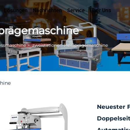
Lösungen
Nachrichten
Service
Über Uns
ßprägemaschine
essmaschine
>
zweistationen-Heißprägemaschine
hine
Neuester F
Doppelsei