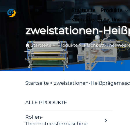
Startseite
Produkte
Kontaktieren Sie Uns
zweistationen-Hei
Startseite
>
Produkte
>
Flachbett-Thermopr
Startseite >
zweistationen-Heißprägemasc
ALLE PRODUKTE
Rollen-
Thermotransfermaschine