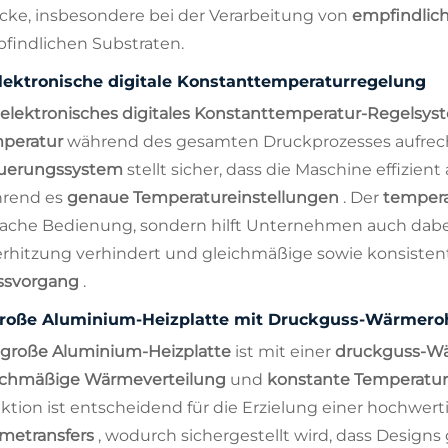
cke, insbesondere bei der Verarbeitung von
empfindlich
findlichen Substraten.
lektronische digitale Konstanttemperaturregelung
elektronisches digitales Konstanttemperatur-Regelsy
peratur
während des gesamten Druckprozesses aufrech
uerungssystem
stellt sicher, dass die Maschine effizien
rend es
genaue Temperatureinstellungen
. Der
tempera
fache Bedienung, sondern hilft Unternehmen auch dabei
rhitzung verhindert und gleichmäßige sowie konsiste
ssvorgang
.
roße Aluminium-Heizplatte mit Druckguss-Wärmero
große Aluminium-Heizplatte
ist mit einer
druckguss-W
ichmäßige Wärmeverteilung
und
konstante Temperatu
ktion ist entscheidend für die Erzielung einer hochwer
metransfers
, wodurch sichergestellt wird, dass Designs