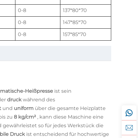
0-8
137*80*70
0-8
147*85*70
0-8
157*85*70
tomatische-Heißpresse
ist sein
der
druck
während des
t
und
uniform
über die gesamte Heizplatte
bis zu
8 kg/cm²
, kann diese Maschine eine
d gewährleistet so für jedes Werkstück die
abile Druck
ist entscheidend für hochwertige