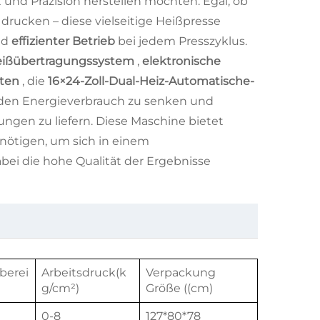
t und Präzision herstellen möchten. Egal, ob
s
drucken – diese vielseitige Heißpresse
nd
effizienter Betrieb
bei jedem Presszyklus.
eißübertragungssystem
,
elektronische
nten
, die
16×24-Zoll-Dual-Heiz-Automatische-
n, den Energieverbrauch zu senken und
ungen zu liefern. Diese Maschine bietet
enötigen, um sich in einem
ei die hohe Qualität der Ergebnisse
berei
Arbeitsdruck(k
Verpackung
g/cm²)
Größe ((cm)
0-8
127*80*78