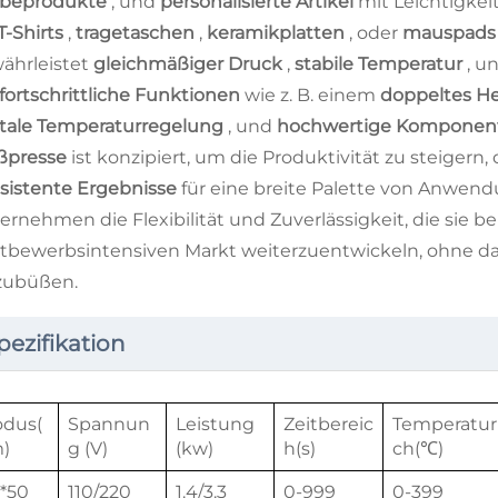
beprodukte
, und
personalisierte Artikel
mit Leichtigkei
T-Shirts
,
tragetaschen
,
keramikplatten
, oder
mauspad
ährleistet
gleichmäßiger Druck
,
stabile Temperatur
, u
fortschrittliche Funktionen
wie z. B. einem
doppeltes H
itale Temperaturregelung
, und
hochwertige Kompone
ßpresse
ist konzipiert, um die Produktivität zu steiger
sistente Ergebnisse
für eine breite Palette von Anwend
ernehmen die Flexibilität und Zuverlässigkeit, die sie b
tbewerbsintensiven Markt weiterzuentwickeln, ohne dab
zubüßen.
pezifikation
dus(
Spannun
Leistung
Zeitbereic
Temperatur
)
g (V)
(kw)
h(s)
ch(℃)
*50
110/220
1.4/3.3
0-999
0-399