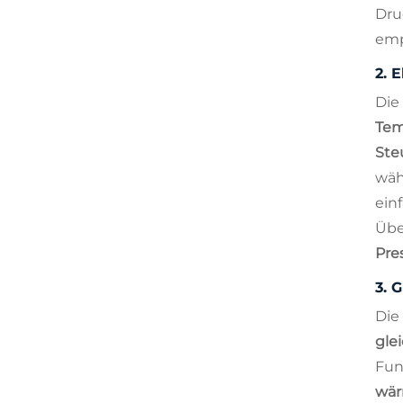
Dru
emp
2.
E
Die
Tem
Ste
wäh
ein
Übe
Pre
3.
G
Die
gle
Fun
wär