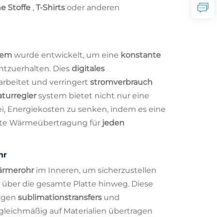
e Stoffe
,
T-Shirts
oder anderen
stem
wurde entwickelt, um eine
konstante
tzuerhalten. Dies
digitales
t arbeitet und verringert
stromverbrauch
turregler
system bietet nicht nur eine
, Energiekosten zu senken, indem es eine
nte Wärmeübertragung für
jeden
hr
ärmerohr
im Inneren, um sicherzustellen
r
über die gesamte Platte hinweg. Diese
tigen
sublimationstransfers
und
 gleichmäßig auf Materialien übertragen