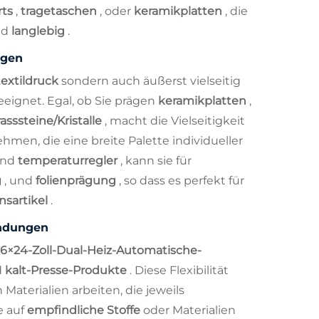
rts
,
tragetaschen
, oder
keramikplatten
, die
nd
langlebig
.
ngen
textildruck
sondern auch äußerst vielseitig
eignet. Egal, ob Sie prägen
keramikplatten
,
rasssteine/Kristalle
, macht die Vielseitigkeit
men, die eine breite Palette individueller
und
temperaturregler
, kann sie für
g
, und
folienprägung
, so dass es perfekt für
sartikel
.
endungen
16×24-Zoll-Dual-Heiz-Automatische-
d
kalt-Presse-Produkte
. Diese Flexibilität
Materialien arbeiten, die jeweils
e auf
empfindliche Stoffe
oder Materialien