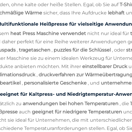
den, ohne kalte oder heiße Stellen. Egal, ob Sie auf
T-Shi
ichmäßige Wärme
sicher, dass Ihre Aufdrucke
lebhaft
u
ultifunktionale Heißpresse für vielseitige Anwendu
esem
heat Press Maschine verwendet
nicht nur ideal für
 daher perfekt für eine Reihe weiterer Anwendungen ge
uspads
,
tragetaschen
,
puzzles für die Schlüssel
, oder
st
ser Maschine sie zu einem idealen Werkzeug für Unterneh
dukte anbieten möchten. Mit ihrer
einstellbarer Druck
limationsdruck
,
druckverfahren zur Wärmeübertragun
beartikel
,
personalisierte Geschenke
, und
unternehmen
eeignet für Kaltpress- und Niedrigtemperatur-Anw
ätzlich zu
anwendungen bei hohen Temperaturen
, die
ßpresse
auch
geeignet für niedrigere Temperaturen
un
ht sie ideal für Unternehmen, die mit unterschiedlichen 
schiedene Temperaturanforderungen stellen. Egal, ob Si