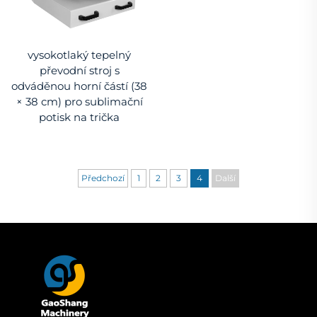
vysokotlaký tepelný
převodní stroj s
odváděnou horní částí (38
× 38 cm) pro sublimační
potisk na trička
Předchozí
1
2
3
4
Další