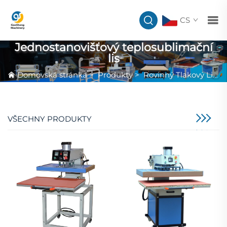
CS
Jednostanovišťový teplosublimační
lis
Domovská stránka
>
Produkty
>
Rovinný Tlakový Lis
>
VŠECHNY PRODUKTY