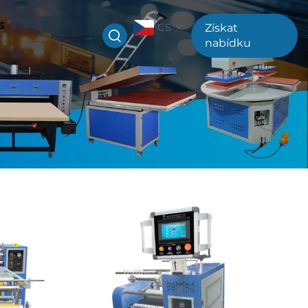
s
CS
Získat
nabídku