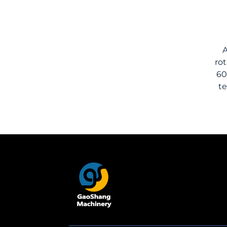
A
rot
60
te