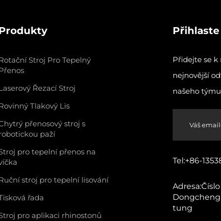
Produkty
Přihlast
Přidejte se 
Rotační Stroj Pro Tepelný
Přenos
nejnovější od
Laserový Řezací Stroj
našeho týmu
Rovinný Tlakový Lis
Chytrý přenosový stroj s
robotickou paží
Stroj pro tepelní přenos na
Tel:
+86-1353
víčka
Ruční stroj pro tepelní lisování
Adresa:
Číslo
Dongcheng,
Tisková řada
tung
Stroj pro aplikaci rhinostonů