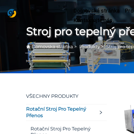
Domovská stránka
Pro
Kontaktujte nás
Stroj pro tepelný p
Domovská stránka
>
Produkty
>
Stroj pro te
VŠECHNY PRODUKTY
Rotační Stroj Pro Tepelný
Přenos
Rotační Stroj Pro Tepelný