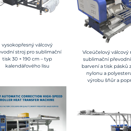
vysokopřesný válcový
evodní stroj pro sublimační
Víceúčelový válcový 
tisk 30 × 190 cm – typ
sublimační převodní 
kalendářového lisu
barvení a tisk pásků 
nylonu a polyesteru
výrobu šňůr a po