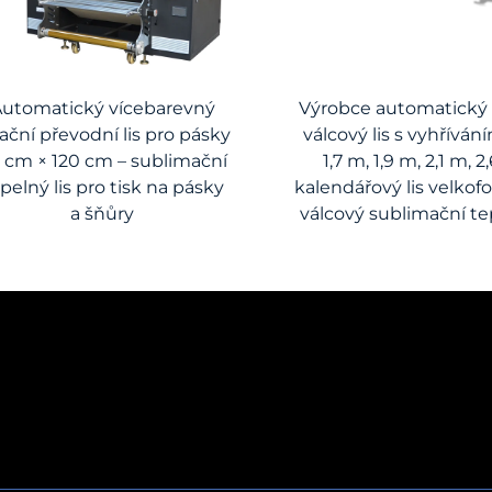
utomatický vícebarevný
Výrobce automatický
ační převodní lis pro pásky
válcový lis s vyhřívání
 cm × 120 cm – sublimační
1,7 m, 1,9 m, 2,1 m, 2
pelný lis pro tisk na pásky
kalendářový lis velko
a šňůry
válcový sublimační tep