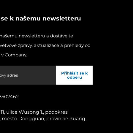
e se k našemu newsletteru
k našemu newsletteru a dostávejte
větvové zprávy, aktualizace a přehledy od
 v Company.
Přihlásit se k
odběru
8507462
 11, ulice Wusong 1., podokres
 město Dongguan, provincie Kuang-