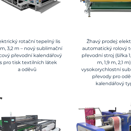
ektrický rotační tepelný lis
Žhavý prodej: elekt
 m, 3,2 m – nový sublimační
automatický rolový 
lcový převodní kalendářový
převodní stroj (šířka 1,
is pro tisk textilních látek
m, 1,9 m, 2,1 m)
a oděvů
vysokorychlostní sub
převody pro odě
kalendářový ty