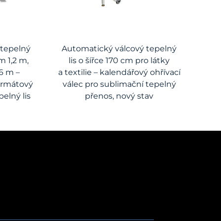
 tepelný
Automatický válcový tepelný
m 1,2 m,
lis o šířce 170 cm pro látky
,6 m –
a textilie – kalendářový ohřívací
formátový
válec pro sublimační tepelný
elný lis
přenos, nový stav