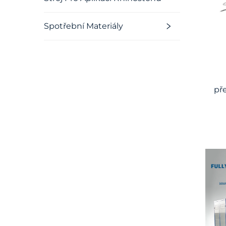
Spotřební Materiály
př