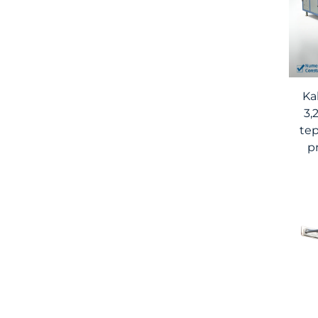
Ka
3,
tep
p