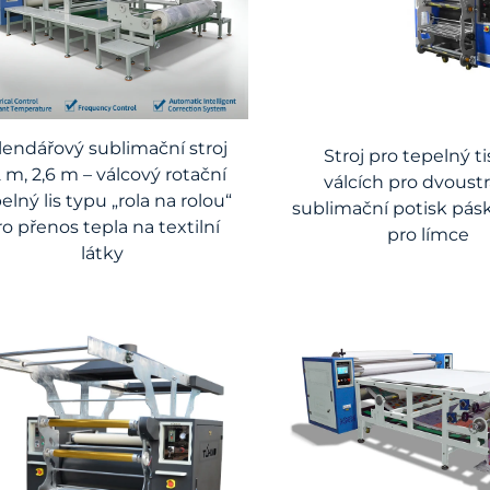
lendářový sublimační stroj
Stroj pro tepelný t
2 m, 2,6 m – válcový rotační
válcích pro dvoust
elný lis typu „rola na rolou“
sublimační potisk pás
ro přenos tepla na textilní
pro límce
látky