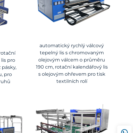
automatický rychlý válcový
tepelný lis s chromovaným
rotační
olejovým válcem o průměru
lis pro
190 cm, rotační kalendářový lis
z pásky,
s olejovým ohřevem pro tisk
, pro
textilních rolí
pruhů