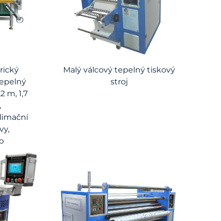
rický
Malý válcový tepelný tiskový
tepelný
stroj
2 m, 1,7
,
limační
vy,
p