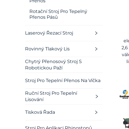
Přenos
Rotační Stroj Pro Tepelný
Přenos Pásů
Laserový Řezací Stroj
el
2,6
Rovinný Tlakový Lis
vá
Chytrý Přenosový Stroj S
l
Robotickou Paží
Stroj Pro Tepelní Přenos Na Víčka
Ruční Stroj Pro Tepelní
Lisování
Tisková Řada
Stroj Pro Aplikaci Rhinostonů