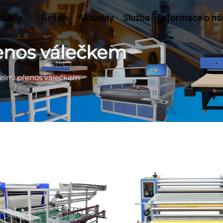
dukty
Řešení
Aktuality
Služba
Informace o ná
řenos válečkem
pelný přenos válečkem