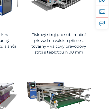
isk na
Tiskový stroj pro sublimační
ranný
převod na válcích přímo z
ků a šňůr
továrny – válcový převodový
stroj s teplotou 1700 mm