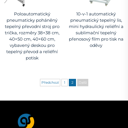
Poloautomatický
10-v-1 automatický
pneumaticky poháněný
pneumatický tepelný lis,
tepelný převodní stroj pro
mini hydraulický reliéfní a
trička, rozměry 38×38 cm,
sublimační tepelný
40×50 cm, 40×60 cm,
přenosový film pro tisk na
vybavený deskou pro
oděvy
tepelný převod a reliéfní
potisk
Předchozí
1
2
Další