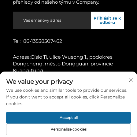
přehledy od našeho týmu v Company.
Přihlásit se k
odběru
Tel:
+86-13538507462
Adresa:
Číslo 11, ulice Wusong 1., podokres
Dongcheng, město Dongguan, provincie
Kuang-tung
We value your privacy
Všechna práva vyhrazena © 2026 společností Dongguan
We use cookies and similar tools to provide our services.
Gaoshang Machinery Co., Ltd.
Zásady ochrany soukromí
If you don't want to accept all cookies, click Personalize
cookies.
Posunout nahoru
Accept all
Personalize cookies
Domovská
Produkt
O nás
KONTAKT