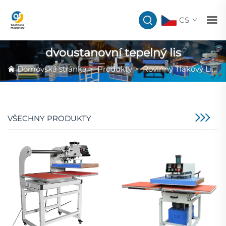
CS
dvoustanovní tepelný lis
Domovská stránka
>
Produkty
>
Rovinný Tlakový Lis
>
VŠECHNY PRODUKTY