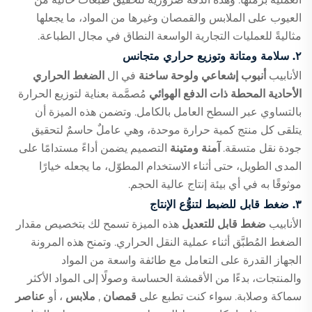
العيوب على الملابس والقمصان وغيرها من المواد، ما يجعلها
مثاليةً للعمليات التجارية الواسعة النطاق في مجال الطباعة.
٢. سلامة ومتانة وتوزيع حراري متجانس
الأنابيب
أنبوب إشعاعي ولوحة ساخنة
في ال
الضغط الحراري
الأحادية المحطة ذات الدفع الهوائي
مُصمَّمة بعناية لتوزيع الحرارة
بالتساوي عبر السطح العامل بالكامل. وتضمن هذه الميزة أن
يتلقى كل منتج كمية حرارة موحدة، وهي عاملٌ حاسمٌ لتحقيق
جودة نقل متسقة.
آمنة ومتينة
التصميم يضمن أداءً مستدامًا على
المدى الطويل، حتى أثناء الاستخدام المطوّل، ما يجعله خيارًا
موثوقًا به في أي بيئة إنتاج عالية الحجم.
٣. ضغط قابل للضبط لتنوُّع الإنتاج
الأنابيب
ضغط قابل للتعديل
هذه الميزة تسمح لك بتخصيص مقدار
الضغط المُطبَّق أثناء عملية النقل الحراري. وتمنح هذه المرونة
الجهاز القدرة على التعامل مع طائفة واسعة من المواد
والمنتجات، بدءًا من الأقمشة الحساسة وصولًا إلى المواد الأكثر
سماكة وصلابة. سواء كنت تطبع على
قمصان
,
ملابس
، أو
عناصر