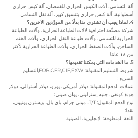
آلة التسامي، آلات الكبس الحراري للقمصان، آلة كبس حراري
أسطوانية، آلة كبس حراري بتنسيق كبير، آلة نقل التسامي.
4. لماذا يجب أن تشتري منا بدلًا من المورِّدين الآخرين؟
شركة مصنِّعة احترافية لآلات الطباعة الحرارية، وآلات الطباعة
الحرارية للتسامي، وآلات طباعة النقل الحراري، وآلات الختم
الساخن، وآلات الضغط الحراري، وآلات الطباعة الحرارية لأكثر
من ١٨ عامًا
5. ما الخدمات التي يمكننا تقديمها؟
شروط التسليم المقبولة: FOB,CFR,CIF,EXW,التسليم
السريع；
عملات الدفع المقبولة: دولار أمريكي، يورو، دولار أسترالي، دولار
هونغ كونغي، جنيه إسترليني، يوان صيني؛
نوع الدفع المقبول: T/T، موني جرام، باي بال، ويسترن يونيون،
نقدا؛
اللغة المنطوقة: الإنجليزية، الصينية