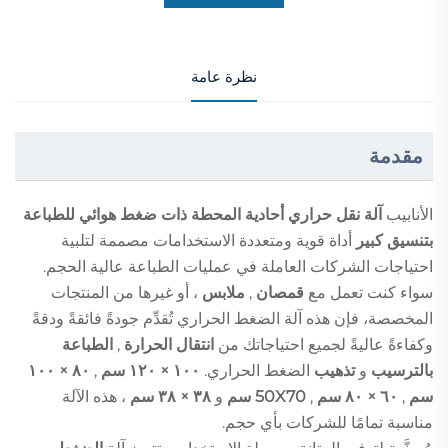
نظرة عامة
مقدمة
الأنابيب
آلة نقل حراري أحادية المحطة ذات ضغط هوائي للطباعة
بتنسيق كبير
أداة قوية ومتعددة الاستخدامات مصممة لتلبية
احتياجات الشركات العاملة في عمليات الطباعة عالية الحجم.
سواء كنت تعمل مع
قمصان
,
ملابس
، أو غيرها من المنتجات
المخصصة، فإن هذه آلة الضغط الحراري تُقدِّم جودةً فائقةً ودقةً
وكفاءةً عاليةً لجميع احتياجاتك من
انتقال الحرارة
,
الطباعة
بالترسيب
و
تذهيب
الضغط الحراري.
١٠٠ × ١٢٠ سم
,
٨٠ × ١٠٠
سم
,
٦٠ × ٨٠ سم
,
50X70 سم
و
٣٨ × ٣٨ سم
، هذه الآلة
مناسبة تمامًا للشركات بأي حجم.