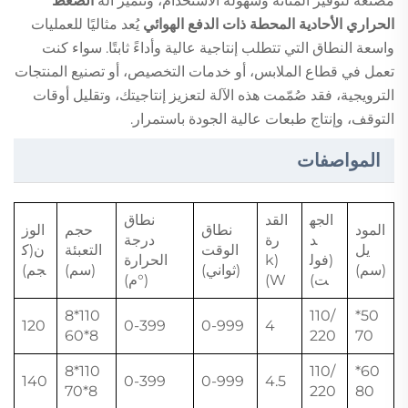
مُصنَّعة لتوفير المتانة وسهولة الاستخدام، وتتميز آلة
الضغط
الحراري الأحادية المحطة ذات الدفع الهوائي
يُعد مثاليًا للعمليات
واسعة النطاق التي تتطلب إنتاجية عالية وأداءً ثابتًا. سواء كنت
تعمل في قطاع الملابس، أو خدمات التخصيص، أو تصنيع المنتجات
الترويجية، فقد صُمّمت هذه الآلة لتعزيز إنتاجيتك، وتقليل أوقات
التوقف، وإنتاج طبعات عالية الجودة باستمرار.
المواصفات
الجه
القد
نطاق
المود
نطاق
حجم
الوز
د
رة
درجة
يل
الوقت
التعبئة
ن(ك
(فول
(k
الحرارة
(سم)
(ثواني)
(سم)
جم)
ت)
W)
(°م)
110*8
110/
50*
120
0-399
0-999
4
8*60
220
70
110*8
110/
60*
140
0-399
0-999
4.5
8*70
220
80