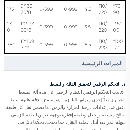
133*9
110/
70*
175
0-399
0-999
4.5
8*70
220
90
24
133*10
110/
80*1
0-399
0-999
5.5
0
8*60
220
00
169*12
110/
100*
380
0-399
0-999
6.5
9*71
220
120
الميزات الرئيسية
١. التحكم الرقمي لتحقيق الدقة والضبط
الأنابيب
التحكم الرقمي
النظام الرقمي في هذه آلة الضغط
الحراري يُعَدُّ إحدى ميزاتها البارزة. وهو يسمح بـ
دقة عالية
ضبط
دقيق في إعدادات درجة الحرارة والزمن، ما يضمن نقل كل طبعة
بنتائج متسقة. وتجعل وظيفة
إشارة توجيه
عرض التقدم الزمني
سهلة المراقبة أثناء عملية النقل، مما يمنحك تحكّمًا تامًّا في
العملية برمتها. وهذه الدقة ضرورية لتحقيق طبعات خالية من