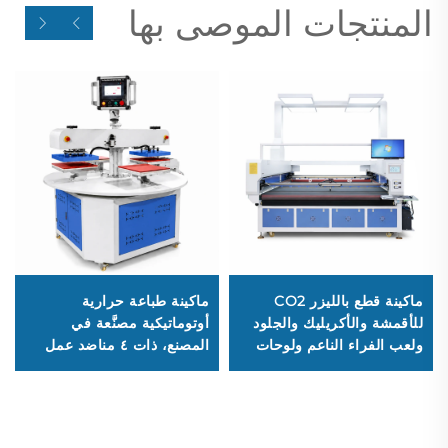
المنتجات الموصى بها
ماكينة قطع بالليزر CO2
ماكينة طباعة حرارية
للأقمشة والأكريليك والجلود
أوتوماتيكية مصنَّعة في
ولعب الفراء الناعم ولوحات
المصنع، ذات ٤ مناضد عمل
الألياف المتوسطة الكثافة
دوَّارة، مقاسات المناضد: 40
(MDF)، وماكينة حفر ليزر
× 50 سم، 40 × 60 سم،
٦٠٩٠، ١٨١٤، ١٨٢٠، ١٨٢٥،
ماكينة نقل حراري تعمل
١٨٣٠
بالهواء المضغوط، مخصصة