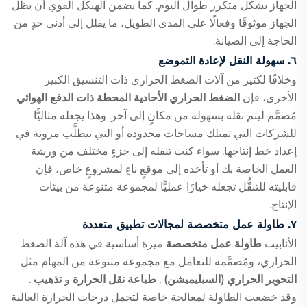
الجهاز بشكل متكرر طوال اليوم. كما يضمن الهيكل القوي أن يظل
الجهاز موثوقًا وفعالًا على المدى الطويل، ما يقلل إلى أدنى حدٍ من
الحاجة إلى الصيانة.
٦. سهولة النقل لإعادة التموضع
وخلافًا لكثير من آلات الضغط الحراري ذات التنسيق الكبير
الأخرى، فإن
الضغط الحراري الأحادية المحطة ذات الدفع الهوائي
مُصمَّم ليتم نقله بسهولة من مكانٍ إلى آخر. وهذا يجعله مثاليًّا
للشركات التي تمتلك مساحات محدودة أو التي تتطلَّب مرونة في
إعداد خط إنتاجها. سواء كنت تنقله إلى جزءٍ مختلف من ورشة
العمل الخاصة بك أو تأخذه إلى موقعٍ ناءٍ لمشروعٍ خاص، فإن
قابليته للتنقُّل تجعله خيارًا عمليًّا لمجموعة متنوعة من بيئات
الإنتاج.
٧. طاولة عمل متخصصة لمجالات تطبيق متعددة
الأنابيب
طاولة عمل متخصصة
ميزة أساسية في هذه آلة الضغط
الحراري، ومُصمَّمة للتعامل مع مجموعة متنوعة من المهام مثل
التحوير الحراري (السبليميشن)
,
طباعة نقل الحرارة
و
تذهيب
.
وقد خضعت الطاولة لمعالجة خاصة لتحمل درجات الحرارة العالية