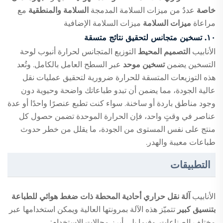
خاصة
عددٌ من ميزات السلامة المدمجة
السلامة والمنطقية
مع
مراعاة
ميزات السلامة
ميزات السلامة الإضافية
١٠. تسخين متجانس لتحقيق نتائج متسقة
الأنابيب
التصميم المحيط
التوزيع المتجانس لحرارة أنبوب لوحة
التسخين يضمن
تسخين موحد
عبر السطح العامل بالكامل. وتُعد
هذه التوزيعات المتسقة للحرارة ضرورية لتحقيق عمليات نقل
عالية الجودة، مما يضمن أن تبدو طباعاتك واضحة وحيوية دون
وجود مناطق باردة أو ساخنة. سواء كنت تطبع عنصرًا واحدًا أو عدة
عناصر في وقتٍ واحد، فإن الحرارة الموحدة تضمن حصول كل
منتج على نفس المستوى من الجودة، ما يقلل من خطر حدوث
طباعات معيبة والهدر.
التطبيقات
الأنابيب
آلة نقل حراري أحادية المحطة ذات ضغط هوائي للطباعة
بتنسيق كبير
تتميّز هذه الآلة بمرونتها العالية ويمكن استخدامها عبر
مختلف الصناعات. وفيما يلي أبرز مجالات الاستخدام: