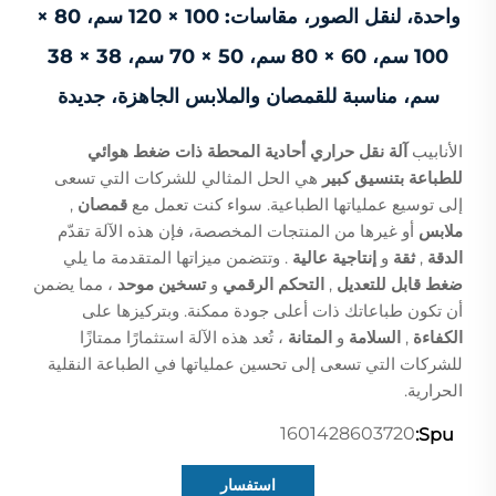
واحدة، لنقل الصور، مقاسات: 100 × 120 سم، 80 ×
100 سم، 60 × 80 سم، 50 × 70 سم، 38 × 38
سم، مناسبة للقمصان والملابس الجاهزة، جديدة
الأنابيب
آلة نقل حراري أحادية المحطة ذات ضغط هوائي
للطباعة بتنسيق كبير
هي الحل المثالي للشركات التي تسعى
إلى توسيع عملياتها الطباعية. سواء كنت تعمل مع
قمصان
,
ملابس
أو غيرها من المنتجات المخصصة، فإن هذه الآلة تقدّم
الدقة
,
ثقة
و
إنتاجية عالية
. وتتضمن ميزاتها المتقدمة ما يلي
ضغط قابل للتعديل
,
التحكم الرقمي
و
تسخين موحد
، مما يضمن
أن تكون طباعاتك ذات أعلى جودة ممكنة. وبتركيزها على
الكفاءة
,
السلامة
و
المتانة
، تُعد هذه الآلة استثمارًا ممتازًا
للشركات التي تسعى إلى تحسين عملياتها في الطباعة النقلية
الحرارية.
1601428603720
Spu:
استفسار