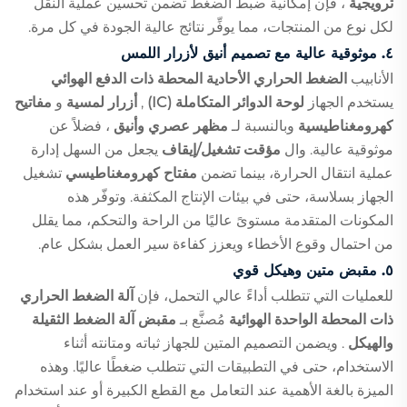
ترويجية
، فإن إمكانية ضبط الضغط تضمن تحسين عملية النقل
لكل نوع من المنتجات، مما يوفِّر نتائج عالية الجودة في كل مرة.
٤. موثوقية عالية مع تصميم أنيق لأزرار اللمس
الأنابيب
الضغط الحراري الأحادية المحطة ذات الدفع الهوائي
يستخدم الجهاز
لوحة الدوائر المتكاملة (IC)
,
أزرار لمسية
و
مفاتيح
كهرومغناطيسية
وبالنسبة لـ
مظهر عصري وأنيق
، فضلاً عن
موثوقية عالية. وال
مؤقت تشغيل/إيقاف
يجعل من السهل إدارة
عملية انتقال الحرارة، بينما تضمن
مفتاح كهرومغناطيسي
تشغيل
الجهاز بسلاسة، حتى في بيئات الإنتاج المكثفة. وتوفّر هذه
المكونات المتقدمة مستوىً عاليًا من الراحة والتحكم، مما يقلل
من احتمال وقوع الأخطاء ويعزز كفاءة سير العمل بشكل عام.
٥. مقبض متين وهيكل قوي
للعمليات التي تتطلب أداءً عالي التحمل، فإن
آلة الضغط الحراري
ذات المحطة الواحدة الهوائية
مُصنَّع بـ
مقبض آلة الضغط الثقيلة
والهيكل
. ويضمن التصميم المتين للجهاز ثباته ومتانته أثناء
الاستخدام، حتى في التطبيقات التي تتطلب ضغطًا عاليًا. وهذه
الميزة بالغة الأهمية عند التعامل مع القطع الكبيرة أو عند استخدام