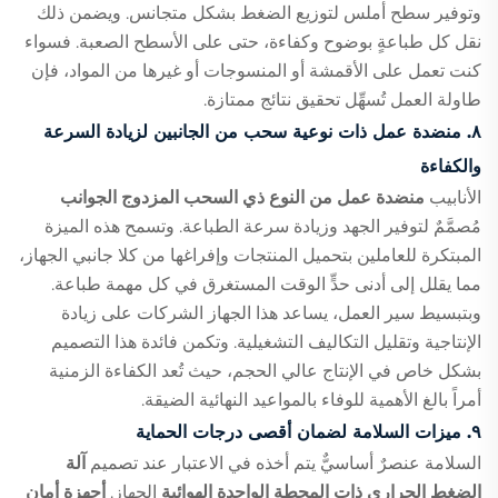
وتوفير سطح أملس لتوزيع الضغط بشكل متجانس. ويضمن ذلك
نقل كل طباعةٍ بوضوح وكفاءة، حتى على الأسطح الصعبة. فسواء
كنت تعمل على الأقمشة أو المنسوجات أو غيرها من المواد، فإن
طاولة العمل تُسهِّل تحقيق نتائج ممتازة.
٨. منضدة عمل ذات نوعية سحب من الجانبين لزيادة السرعة
والكفاءة
الأنابيب
منضدة عمل من النوع ذي السحب المزدوج الجوانب
مُصمَّمٌ لتوفير الجهد وزيادة سرعة الطباعة. وتسمح هذه الميزة
المبتكرة للعاملين بتحميل المنتجات وإفراغها من كلا جانبي الجهاز،
مما يقلل إلى أدنى حدٍّ الوقت المستغرق في كل مهمة طباعة.
وبتبسيط سير العمل، يساعد هذا الجهاز الشركات على زيادة
الإنتاجية وتقليل التكاليف التشغيلية. وتكمن فائدة هذا التصميم
بشكل خاص في الإنتاج عالي الحجم، حيث تُعد الكفاءة الزمنية
أمراً بالغ الأهمية للوفاء بالمواعيد النهائية الضيقة.
٩. ميزات السلامة لضمان أقصى درجات الحماية
السلامة عنصرٌ أساسيٌّ يتم أخذه في الاعتبار عند تصميم
آلة
الضغط الحراري ذات المحطة الواحدة الهوائية
الجهاز.
أجهزة أمان