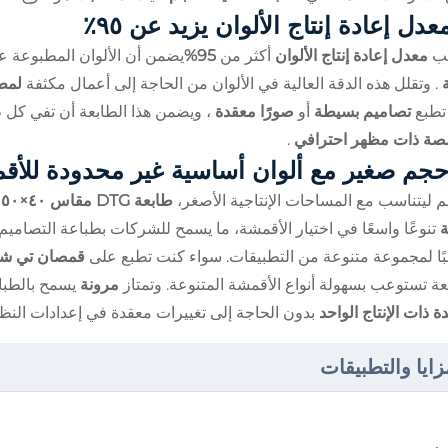
عدل إعادة إنتاج الألوان يزيد عن ٩٥٪
بيب
معدل إعادة إنتاج الألوان
أكثر من
95%
يضمن أن الألوان المطبوعة 
ة
. وتقلل هذه الدقة العالية في الألوان من الحاجة إلى أعمال مكثفة
لمطا
تطبع
تصاميم بسيطة
أو
صورًا معقدة
، ويضمن هذا الطابعة أن تفي كل ط
ة ذات مظهر احترافي
.
جم صغير مع ألوان أساسية غير محدودة للأق
ّم ليتناسب مع المساحات الإنتاجية الأصغر،
طابعة DTG مقاس ٤٠×٥٠ سم
ة
تنوعًا واسعًا في اختيار الأقمشة، ما يسمح للشركات بطباعة التصامي
ًا لمجموعة متنوعة من التطبيقات. سواء كنت تطبع على
قمصان تي شير
عة تستوعب بسهولة أنواع الأقمشة المتنوعة. وتمتاز
مرونة
يسمح بالطباع
دة ذات الإنتاج الواحد
بدون الحاجة إلى تغييرات معقدة في إعدادات النظا
زايا والتطبيقات