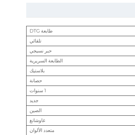
طابعة DTG
تلقائي
حبر نسيجي
الطابعة السريرية
بلاستيك
حصانة
1 سنوات
جديد
الصين
غاوشانغ
متعدد الألوان