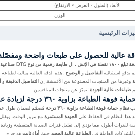
الأبعاد (الطول × العرض × الارتفاع)
الوزن
يزات الرئيسية
قة عالية للحصول على طبعات واضحة ومفصّلة
تبلغ ١٨٠٠ نقطة في الإنش
، ال
طابعة رقمية من نوع DTG صناعية أوتوماتيكية مقاس ٤٠ × ٥٠ سم
 بدقةٍ استثنائية
التفاصيل
و
الوضوح
. هذه الدقة العالية مثالية لطباع
ة
وغيرها من المنتجات المصنوعة من الأقمشة. إن
التفاصيل الدقيقة
و
أ
م
طباعات عالية الجودة
تتميّز عن منتجات المنافسين.
ماية فوهة الطباعة بزاوية ٣٦٠ درجة لزيادة عمر الخدمة
بيب
نظام حماية فوهة الطباعة بزاوية ٣٦٠ درجة
مُصمَّم لضمان طول عمر
 هذا النظام في الحفاظ على
الجودة المستمرة
مع مرور الوقت. ويقلل
ة لفترات أطول، مما يؤدي إلى تقليل فترات الصيانة المتقطعة وزيادة و
للشركات العاملة في
الطباعة عالية الحجم
حيث
أداء ثابت
هو حرج.