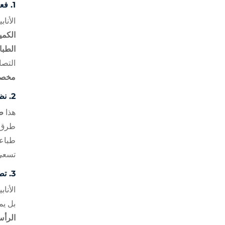
1.
فعا
الأنا
الكمي
الطبا
التصا
مخص
2.
نظ
هذا
طا
طرق ا
طباعة
تسعى 
3.
تط
الأنا
بل يم
الرأ