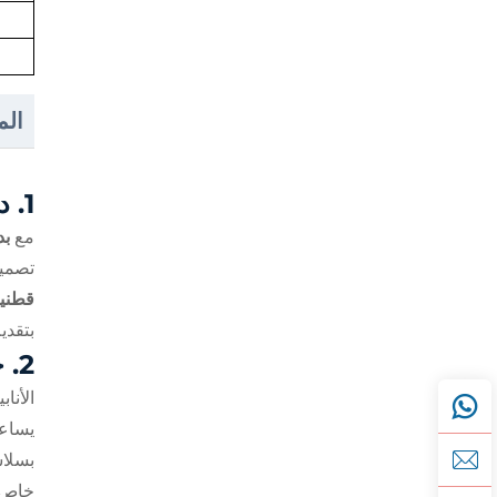
الم
1.
د
مع
بدقة 
تصميم
قطني
بتقدي
2.
ح
الأنا
يساعد
بسلاس
خاص 