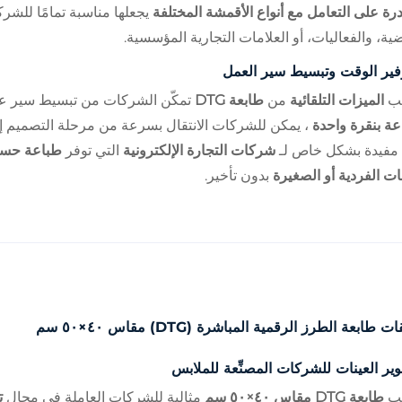
درة على التعامل مع أنواع الأقمشة المختلفة
يجعلها مناسبة تمامًا للشر
ضية، والفعاليات، أو العلامات التجارية المؤسسية.
فير الوقت وتبسيط سير العمل
بيب
الميزات التلقائية
من
طابعة DTG
تمكّن الشركات من تبسيط سير عم
عة بنقرة واحدة
، يمكن للشركات الانتقال بسرعة من مرحلة التصميم إلى
 مفيدة بشكل خاص لـ
شركات التجارة الإلكترونية
التي توفر
طباعة حس
ات الفردية أو الصغيرة
بدون تأخير.
 طابعة الطرز الرقمية المباشرة (DTG) مقاس ٤٠×٥٠ سم
ير العينات للشركات المصنِّعة للملابس
بيب
طابعة DTG مقاس ٤٠×٥٠ سم
مثالية للشركات العاملة في مجال
ت