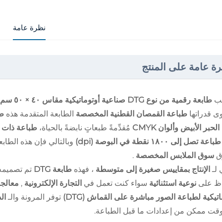
نظرة عامة
ة عامة على المنتج
بيب
طابعة رقمية من نوع DTG صناعية أوتوماتيكية مقاس ٤٠ × ٥٠ سم
ى قدراتها
طباعة القمصان القطنية المخصصة
الطابعة المتقدمة هذه
طا
لحبر الأبيض وألوان CMYK
مُقدِّمةً طبعاتٍ نابضةً بالحياة،
طباعة ذات 
 تصل إلى ١٨٠٠ نقطة في البوصة (dpi)
وبالتالي فإن هذه الطابعة
ق
سوق الملابس المخصصة
.
 لـ
الإنتاج بمقاييس صغيرة إلى متوسطة
، فهذه
طابعة DTG
تم تصميمه
اظ على
نوعية استثنائية
سواء كنت تعمل في
التجارة الإلكترونية
,
معالجة
اتيكية لطباعة الصور مباشرة على القماش (DTG)
توفر المرونة والـ
ال
قت ممكن من إعدادات ما قبل الطباعة.