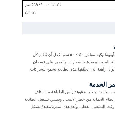
١٢٢١×١٠٠٠×٥٦٩ مم
88KG
تكفل أن يُطبع كل
ة التصاميم المعقدة والشعارات والصور على
قمصان
لوان زاهية
التي تحقّقها هذه الطابعة تسمح للشركات
 الطابعة. وبحماية
فوهة رأس الطباعة
من التلف،
 نظام الحماية من خطر الانسداد ويضمن تشغيل الطابعة
قت التشغيل الفعلي. وتُعد هذه الميزة مفيدةً بشكل