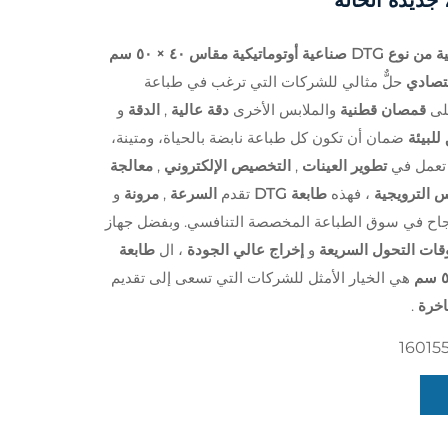
 أوتوماتيكية مقاس ٤٠ × ٥٠ سم
قتصادي
حلٌّ مثالي للشركات التي ترغب في طباعة
لى
قمصان قطنية
والملابس الأخرى
دقة عالية
,
الدقة
و
للبيئة
ضمان أن تكون كل طباعة نابضة بالحياة، ومتينة،
 تعمل في
تطوير العينات
,
التخصيص الإلكتروني
,
معالجة
س الترويجية
، فهذه
طابعة DTG
تقدم
السرعة
,
مرونة
و
نجاح في سوق الطباعة المخصصة التنافسي. وبفضل جهاز
قات التحول السريعة
و
إخراج عالي الجودة
، ال
طابعة
هي الخيار الأمثل للشركات التي تسعى إلى تقديم
اخرة
.
16015