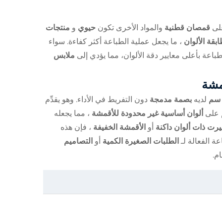
على
قمصان قطنية
والمواد الأخرى تكون
حيوي
و
منتجات
بقة الألوان
، ما يجعل عملية الطباعة أكثر كفاءة. سواء
باعة بأعلى معايير دقة الألوان، مما يؤدي إلى
ملابس
مشة
لديه
بصمة مدمجة
دون التفريط في الأداء. وهو يقدِّم
م على
ألوان أساسية غير محدودة للأقمشة
، مما يجعله
ت ذات ألوان داكنة
أو
الأقمشة الخفيفة
، فإن هذه
ة الفعالة لـ
الطلبات الصغيرة الكمية
أو
التصاميم
م.