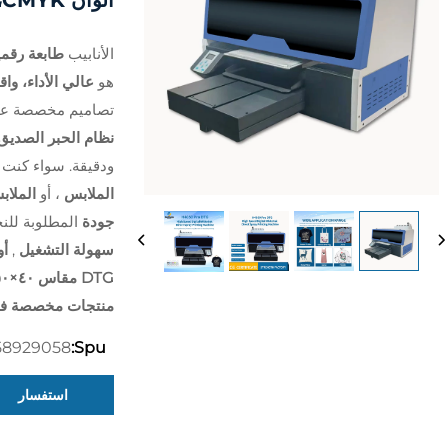
ألوان CMYK، جديدة الحالة
الأنابيب
طابعة رقمية من نوع DTG صناعية
هو
عالي الأداء، وا
تصاميم مخصصة ع
نظام الحبر الصديق 
ودقيقة. سواء كنت
الملابس
، أو
الملاب
جودة
المطلوبة لل
سهولة التشغيل
,
أو
DTG مقاس ٤٠×٥٠ سم
منتجات مخصصة ف
58929058
Spu:
استفسار