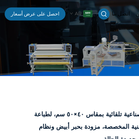
ن
اتصل بنا
AR
احصل على عرض أسعار
طابعة DTG صناعية تلقائية بمقاس ٤٠×٥٠ سم، لطباعة
نية المخصصة، مزودة بحبر أبيض ونظام