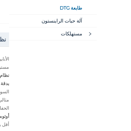
طابعة DTG
آلة حبات الراينستون
مستهلكات
نظر
الأنا
مستو
نظام ا
بدقة طباعة
السو
مثالي
الحف
أوتوم
أقل و