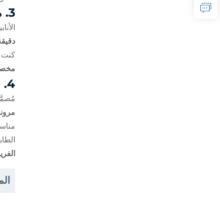
3.
م
الأنا
دقيق
كنت 
مخصص
4.
ح
مُصمَ
مرون
مناسب
الطاب
الفري
الم