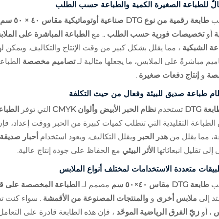
لٌ للطباعة الصغيرة الكمية والطباعة حسب الطلب
بيب
طابعة رقمية من نوع DTG صناعية أوتوماتيكية مقاس ٤٠ × ٥٠ سم
ة
أو
تخصيصات فورية حسب الطلب
.. مع
الطباعة المباشرة على المل
عة الشبكية
، مما يقلل بشكل كبير من وقت الإنتاج والتكاليف. ويمكن
ميم مباشرةً على الملابس، ما يجعلها مثالية لـ
تصاميم مخصصة
الطباع
صة
و
إنتاج دفعات صغيرة
.
ام طباعة صديق للبيئة وفعال من حيث التكلفة
بعة DTG
تستخدم
نظام الحبر الأبيض وألوان CMYK
التي توفر
الطباع
لطباعة التقليدية التي تتطلب كميات كبيرة من الحبر ووقت إعداد، فإن
، مما يقلل من
هدر الحبر
ويقلل التكاليف. ويعود استخدام
أحبار صديقة 
إلى تقليل انبعاثاتها
الأثر البيئي
مع الحفاظ على جودة إنتاج عالية.
بيقات متعددة الاستخدامات لمختلف أنواع الملابس
بيب
طابعة DTG مقاس ٤٠×٥٠ سم
مصمم لـ
الطباعة المخصصة على ق
تد إلى
ملابس أخرى
و
والمنتجات المصنوعة من الأقمشة
. سواء كنت ت
س
، أو
زيّ الفرق الرياضية الموحّد
، فإن هذه الطابعة قادرة على التعام