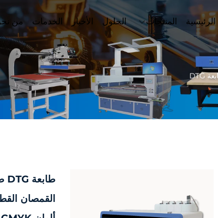
الرئيسية
المنتجات
الحلول
الأخبار
الخدمات
من نح
ة DTG
القمصان القط