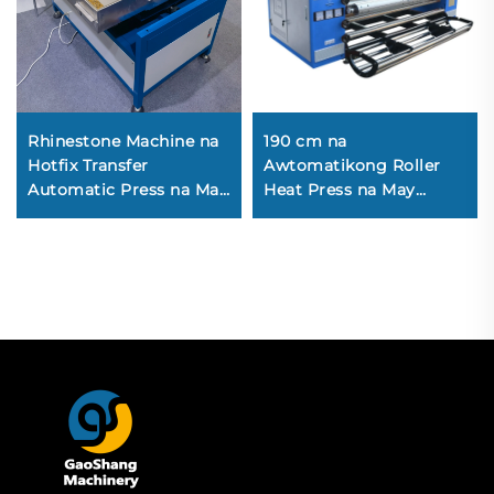
Rhinestone Machine na
190 cm na
Hotfix Transfer
Awtomatikong Roller
Automatic Press na May
Heat Press na May
Heat Paperless Printing
Mataas na Bilis, may
para sa Mahabang
Chrome Oil Cylinder at
Telang Embroidery,
Rotary na Pag-init,
Cams, at Engraver
Drum na Pinapainit ng
Machinery
Langis para sa
Paggamit sa
Pagsasayaw ng mga
Roll ng Textile