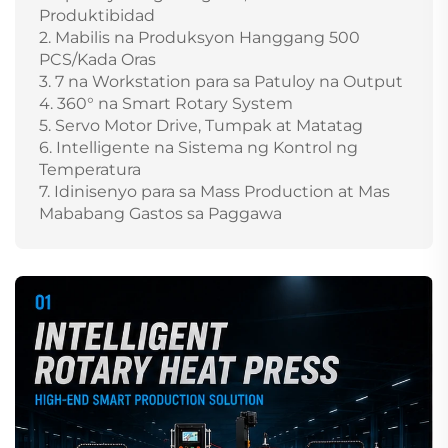
Produktibidad
2. Mabilis na Produksyon Hanggang 500
PCS/Kada Oras
3. 7 na Workstation para sa Patuloy na Output
4. 360° na Smart Rotary System
5. Servo Motor Drive, Tumpak at Matatag
6. Intelligente na Sistema ng Kontrol ng
Temperatura
7. Idinisenyo para sa Mass Production at Mas
Mababang Gastos sa Paggawa