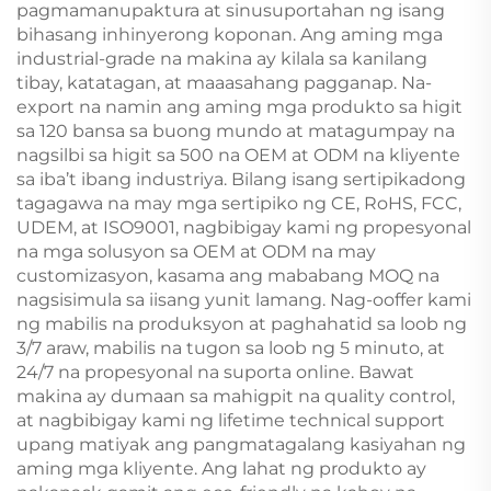
pagmamanupaktura at sinusuportahan ng isang
bihasang inhinyerong koponan. Ang aming mga
industrial-grade na makina ay kilala sa kanilang
tibay, katatagan, at maaasahang pagganap. Na-
export na namin ang aming mga produkto sa higit
sa 120 bansa sa buong mundo at matagumpay na
nagsilbi sa higit sa 500 na OEM at ODM na kliyente
sa iba’t ibang industriya. Bilang isang sertipikadong
tagagawa na may mga sertipiko ng CE, RoHS, FCC,
UDEM, at ISO9001, nagbibigay kami ng propesyonal
na mga solusyon sa OEM at ODM na may
customizasyon, kasama ang mababang MOQ na
nagsisimula sa iisang yunit lamang. Nag-ooffer kami
ng mabilis na produksyon at paghahatid sa loob ng
3/7 araw, mabilis na tugon sa loob ng 5 minuto, at
24/7 na propesyonal na suporta online. Bawat
makina ay dumaan sa mahigpit na quality control,
at nagbibigay kami ng lifetime technical support
upang matiyak ang pangmatagalang kasiyahan ng
aming mga kliyente. Ang lahat ng produkto ay