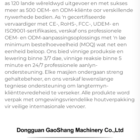
as 120 lande wêreldwyd uitgevoer en met sukses
meer as 500 OEM- en ODM-kliënte oor verskillende
nywerhede bedien. As 'n gecertifiseerde
vervaardiger met CE-, RoHS-, FCC-, UDEM- en
ISO9001-sertifikasies, verskaf ons professionele
OEM- en ODM-aanpassingsoplossings met 'n lae
minimum bestelhoeveelheid (MOQ) wat net een
eenheid beloop. Ons bied vinnige produksie en
lewering binne 3/7 dae, vinnige reaksie binne 5
minute en 24/7 professionele aanlyn-
ondersteuning. Elke masjien ondergaan streng
gehaltebeheer, en ons verskaf lewenslange
tegniese ondersteuning om langtermyn-
kliënttevredeheid te verseker. Alle produkte word
verpak met omgewingsvriendelike houtverpakking
vir veilige internasionale vervoer.