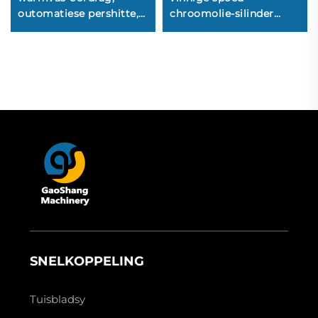
outomatiese pershitte,
chroomolie-silinder
papierlose druk, lang
rotêre
stowwe, borduurwerk,
hittepersrolkalander
kamme,
met
graveermasjinerie
olieverhittingstrommel
vir die druk van
tekstielrolle
SNELKOPPELING
Tuisbladsy