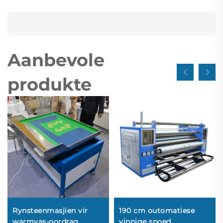
Aanbevole
produkte
Rynsteenmasjien vir
190 cm outomatiese
warmvas-oordrag,
vinnige spoed