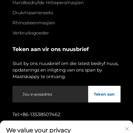
Handbedryfde Hittepersmasjien
Drukmaseriereeks
Rhinosteenmasjien
Verbruiksgoeder
Teken aan vir ons nuusbrief
Sluit by ons nuusbrief om die latest bedryf nuus,
opdaterings en inligting van ons span by
Maatskappy te ontvang.
Teken aan
Tel:
+86-13538507462
We value your privacy
Adres:
No. 11, Wusong Eerste Straat,