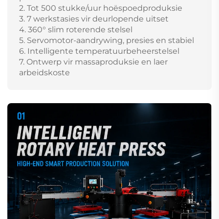
2. Tot 500 stukke/uur hoëspoedproduksie
3. 7 werkstasies vir deurlopende uitset
4. 360° slim roterende stelsel
5. Servomotor-aandrywing, presies en stabiel
6. Intelligente temperatuurbeheerstelsel
7. Ontwerp vir massaproduksie en laer
arbeidskoste