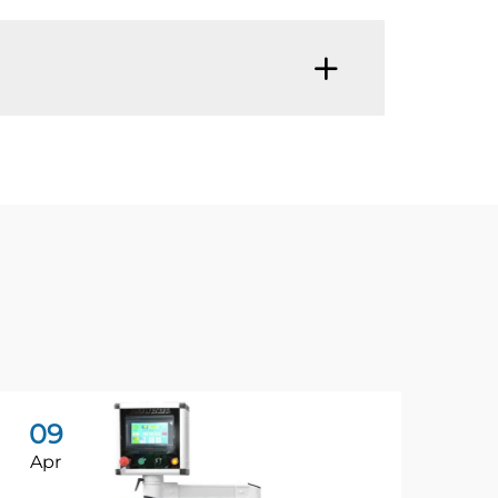
09
1
Apr
Ap