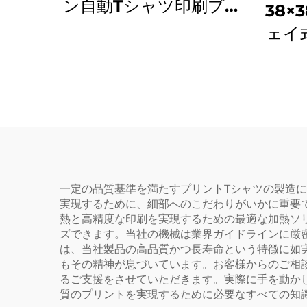
ン自動Tシャツ印刷プレ
38×
ス機（ヒートトランス
ェイ
ファー機）、空気圧駆
機（
動、新品・新状態・特別
ー
価格
一定の品質基準を満たすプリントTシャツの製造に
実現するために、細部へのこだわりがいかに重要
熱と高精度な印刷を実現するための最適な加熱ソ
ズできます。当社の機械は業界ガイドラインに厳
は、当社製品の高品質かつ長寿命という特徴に如実
もその精神が息づいています。お客様からのご相
るご支援をさせていただきます。実際に手を動か
質のプリントを実現するために必要なすべての知