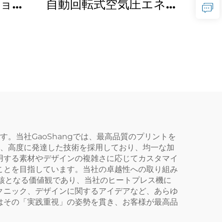
ション
自動回転式空気圧エネル
グル自
ギーTシャツ用デジタル
ベッド
サブリメーション熱プ
熱プレ
レス機（衣料品・布地・
ビニール用）
。当社GaoShangでは、最高品質のプリントを
は、高度に発達した技術を採用しており、均一な加
用する素材やデザインの複雑さに応じてカスタマイ
ことを目指しています。当社の卓越性への取り組み
の核となる価値観であり、当社のヒートプレス機に
クニック、デザインに関するアイデアなど、あらゆ
はその「実践重視」の姿勢を貫き、お客様が最高品