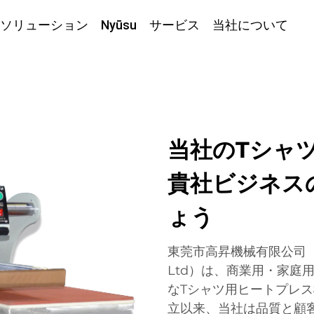
ソリューション
Nyūsu
サービス
当社について
当社のTシャ
貴社ビジネス
ょう
東莞市高昇機械有限公司（Dong
Ltd）は、商業用・家庭
なTシャツ用ヒートプレス
立以来、当社は品質と顧