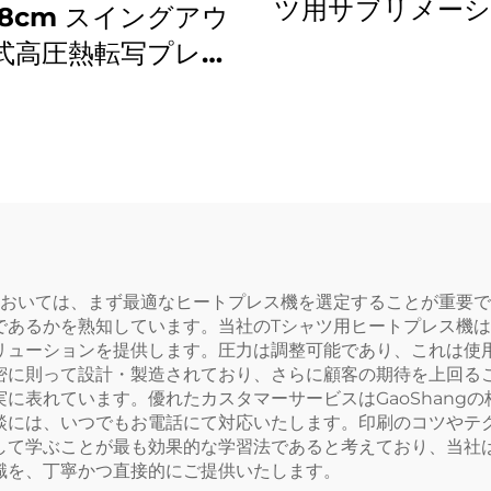
ツ用サブリメー
38cm スイングアウ
印刷向け新規シン
式高圧熱転写プレス
動ロゴフラット
Tシャツ用サブリメ
プレート型空気圧
ション印刷対応）
ス機
おいては、まず最適なヒートプレス機を選定することが重要です
であるかを熟知しています。当社のTシャツ用ヒートプレス機
リューションを提供します。圧力は調整可能であり、これは使
密に則って設計・製造されており、さらに顧客の期待を上回る
に表れています。優れたカスタマーサービスはGaoShang
談には、いつでもお電話にて対応いたします。印刷のコツやテ
して学ぶことが最も効果的な学習法であると考えており、当社
識を、丁寧かつ直接的にご提供いたします。