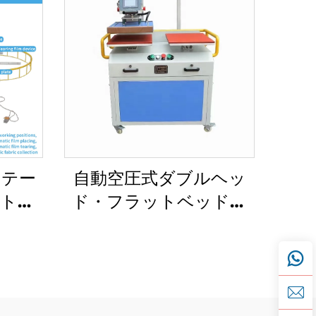
ステー
自動空圧式ダブルヘッ
ートマ
ド・フラットベッド型
、4パ
熱転写機
ーホッ
（40×60cm）、Tシャ
ー対応
ツおよびビニールラベ
サブリ
ル印刷向け新規サブリメ