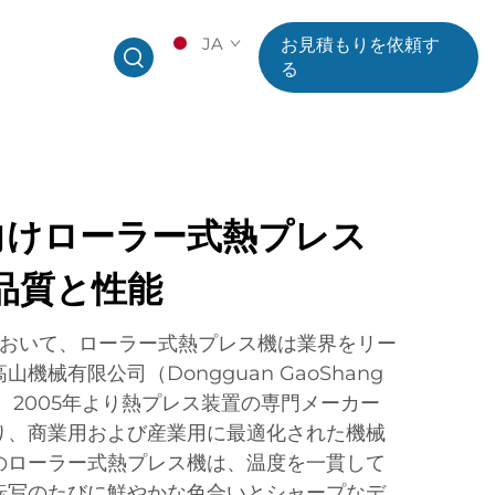
JA
お見積もりを依頼す
る
向けローラー式熱プレス
品質と性能
において、ローラー式熱プレス機は業界をリー
機械有限公司（Dongguan GaoShang
Ltd）は、2005年より熱プレス装置の専門メーカー
り、商業用および産業用に最適化された機械
のローラー式熱プレス機は、温度を一貫して
転写のたびに鮮やかな色合いとシャープなデ