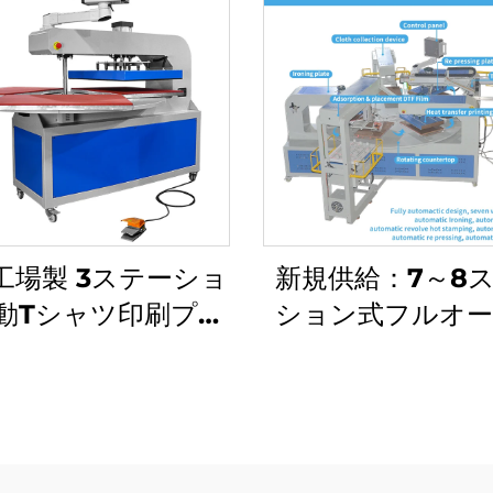
工場製 3ステーショ
新規供給：7～8
動Tシャツ印刷プレ
ション式フルオ
（ヒートトランス
チック熱プレス機
ァー機）、空気圧駆
レットロータリ
新品・新状態・特別
トトランスファ
価格
（ポロシャツ・