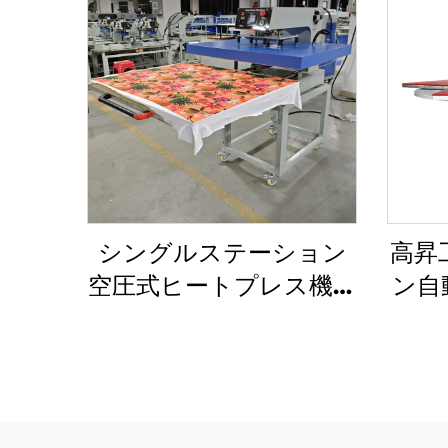
シングルステーション
高昇
空圧式ヒートプレス機｜
ン自
Tシャツ・衣料品用大判
ス機
サイズ（100×120 cm、
フ
80×100 cm、60×80
動、
cm、50×70 cm、