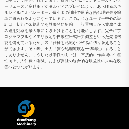
に基づいて開発されています。簡素化されたコントロールインタ
ーフェースと高精細デジタルディスプレイにより、あらゆるスキ
ルレベルのオペレーターが最小限の訓練で最適な熱処理結果を簡
単に得られるようになっています。このようなユーザー中心の設
計は、初期の習熟期間を効果的に短縮し、設置初日から業務全体
の運用効率を最大限に引き上げることを可能にします。完全にプ
ログラマブルなメモリ設定や自動空圧式圧力調整といった先進機
能を備えているため、製品仕様を迅速かつ容易に切り替えること
ができます。その際、出力品質や処理速度を一切犠牲にすること
はありません。こうした効率性の向上は、直接的に作業場の生産
性向上、人件費の削減、および貴社の総合的な収益性の大幅な改
善へとつながります。