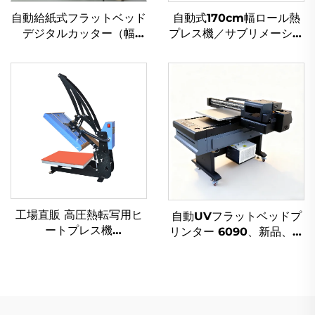
自動給紙式フラットベッド
自動式170cm幅ロール熱
デジタルカッター（幅
プレス機／サブリメーショ
30cm／40cm）／ペット
ン熱転写用布地・繊維加工
フィルムカッター／紙切断
カレンダー加熱ローラー
機／クリスタルラベルカッ
（新品）
ター／ビニルカッター
工場直販 高圧熱転写用ヒ
自動UVフラットベッドプ
ートプレス機
リンター 6090、新品、高
（38×38cm）、DIY Tシ
画質写真印刷対応、金属製
ャツ・衣類印刷用、新品フ
ボトル・ガラス向けイン
ラットベッド型プリンタ
ク、自動両面印刷機能、自
ー、衣料品向け
動文書給紙装置搭載