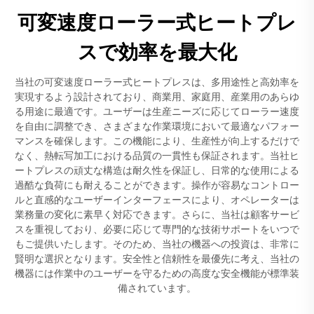
可変速度ローラー式ヒートプレ
スで効率を最大化
当社の可変速度ローラー式ヒートプレスは、多用途性と高効率を
実現するよう設計されており、商業用、家庭用、産業用のあらゆ
る用途に最適です。ユーザーは生産ニーズに応じてローラー速度
を自由に調整でき、さまざまな作業環境において最適なパフォー
マンスを確保します。この機能により、生産性が向上するだけで
なく、熱転写加工における品質の一貫性も保証されます。当社ヒ
ートプレスの頑丈な構造は耐久性を保証し、日常的な使用による
過酷な負荷にも耐えることができます。操作が容易なコントロー
ルと直感的なユーザーインターフェースにより、オペレーターは
業務量の変化に素早く対応できます。さらに、当社は顧客サービ
スを重視しており、必要に応じて専門的な技術サポートをいつで
もご提供いたします。そのため、当社の機器への投資は、非常に
賢明な選択となります。安全性と信頼性を最優先に考え、当社の
機器には作業中のユーザーを守るための高度な安全機能が標準装
備されています。