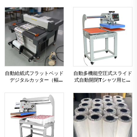
自動給紙式フラットベッド
自動多機能空圧式スライド
デジタルカッター（幅
式自動開閉Tシャツ用ヒー
30cm／40cm）／ペット
トプレス機｜新品｜10×10
フィルムカッター／紙切断
cm、38×38 cm、40×60
機／クリスタルラベルカッ
cm対応フラットベッドプ
ター／ビニルカッター
リンター（衣料品用）