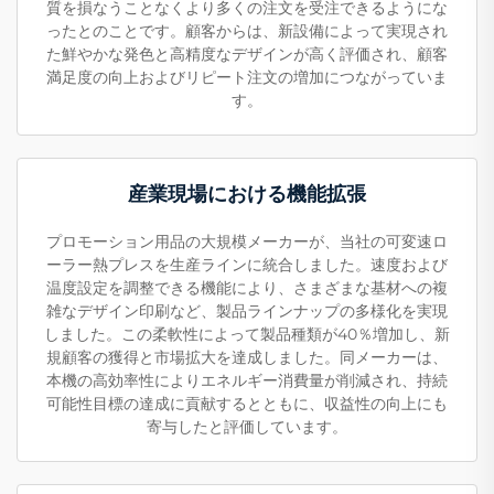
質を損なうことなくより多くの注文を受注できるようにな
ったとのことです。顧客からは、新設備によって実現され
た鮮やかな発色と高精度なデザインが高く評価され、顧客
満足度の向上およびリピート注文の増加につながっていま
す。
産業現場における機能拡張
プロモーション用品の大規模メーカーが、当社の可変速ロ
ーラー熱プレスを生産ラインに統合しました。速度および
温度設定を調整できる機能により、さまざまな基材への複
雑なデザイン印刷など、製品ラインナップの多様化を実現
しました。この柔軟性によって製品種類が40％増加し、新
規顧客の獲得と市場拡大を達成しました。同メーカーは、
本機の高効率性によりエネルギー消費量が削減され、持続
可能性目標の達成に貢献するとともに、収益性の向上にも
寄与したと評価しています。