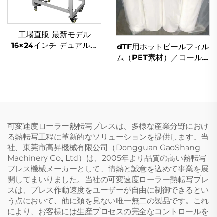
工場直販 最新モデル
16×24インチ デュアルヒ
dTF用ホットピールフィル
ート式自動熱プレス機 空
ム（PET素材）／コールド
気圧式衣類印刷用ホットプ
ピールDTFフィルムロー
レス機
ル：30cm／33cm／
42cm／60cm幅、Tシャ
ツ印刷用熱転写フィルム
可変速度ローラー熱転写プレスは、多様な産業分野におけ
る熱転写工程に革新的なソリューションを提供します。当
社、東莞市高昇機械有限公司（Dongguan GaoShang
Machinery Co., Ltd）は、2005年より品質の高い熱転写
プレス機械メーカーとして、情熱と誠意を込めて事業を展
開してまいりました。当社の可変速度ローラー熱転写プレ
スは、プレス作動速度をユーザーが自由に制御できるとい
う点において、他に類を見ない唯一無二の製品です。これ
により、お客様には生産プロセスの完全なコントロールを