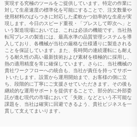
実現する究極のツールをご提供しています。特定の作業に
対して生産速度の標準化を可能にすることで、注文数量や
使用材料のばらつきに対応した柔軟かつ効率的な生産が実
現します。今日のスピード重視・「プレスして即次へ」と
いう製造現場においては、これは必須の機能です。当社熱
転写プレスの製造には、最高水準の品質管理システムを導
入しており、各機械が当社の厳格な仕様通りに製造される
ことを保証しています。また、長時間の連続運転にも耐え
うる耐久性の高い最新技術および素材を積極的に採用し、
熱の適用精度を常に確保しています。さらに、当社機械の
貴社ワークフローへの統合も、当社が責任を持ってサポー
トいたします。設置から運用開始まで、お客様の側に立
ち、段階的に丁寧にご支援させていただきます。その後も
継続的な運用サポートを提供することで、部分的に外部委
託が進む現代の市場において「失敗」などという不可能な
課題を、当社は確実に回避できるよう、貴社ビジネスを一
貫して支えてまいります。