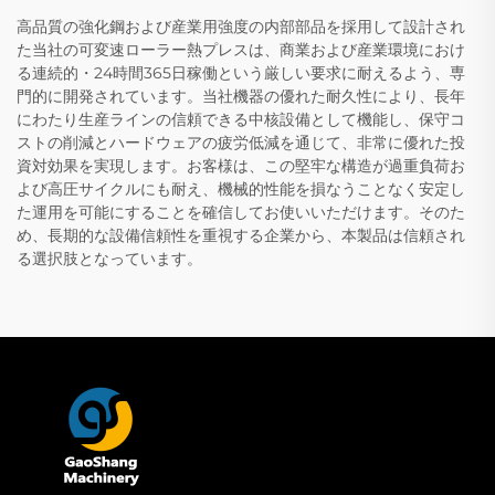
高品質の強化鋼および産業用強度の内部部品を採用して設計され
た当社の可変速ローラー熱プレスは、商業および産業環境におけ
る連続的・24時間365日稼働という厳しい要求に耐えるよう、専
門的に開発されています。当社機器の優れた耐久性により、長年
にわたり生産ラインの信頼できる中核設備として機能し、保守コ
ストの削減とハードウェアの疲労低減を通じて、非常に優れた投
資対効果を実現します。お客様は、この堅牢な構造が過重負荷お
よび高圧サイクルにも耐え、機械的性能を損なうことなく安定し
た運用を可能にすることを確信してお使いいただけます。そのた
め、長期的な設備信頼性を重視する企業から、本製品は信頼され
る選択肢となっています。