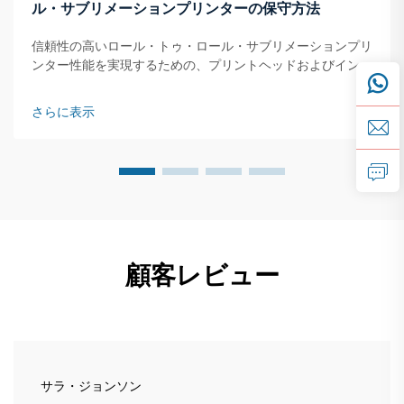
ル・サブリメーションプリンターの保守方法
信頼性の高いロール・トゥ・ロール・サブリメーションプリ
ンター性能を実現するための、プリントヘッドおよびインク
供給系の日常保守。プリントヘッド、グレーティング、フィ
ルター、キャップ、スクラパーブレードに対する清掃および
さらに表示
点検手順。毎朝、これらの部品を素早く点検することから始
める…
顧客レビュー
サラ・ジョンソン