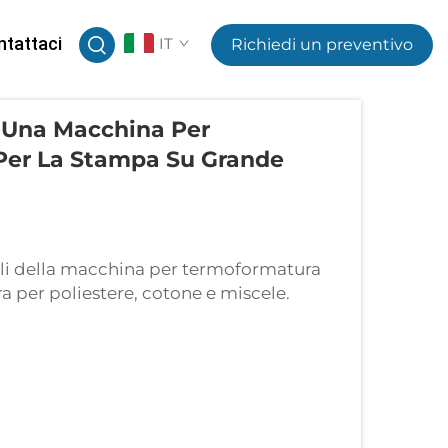
ntattaci
IT
Richiedi un preventivo
i Una Macchina Per
Per La Stampa Su Grande
li della macchina per termoformatura
a per poliestere, cotone e miscele.
na per termoformatura da 80x100 cm
peratura per i substrati di destinazione.