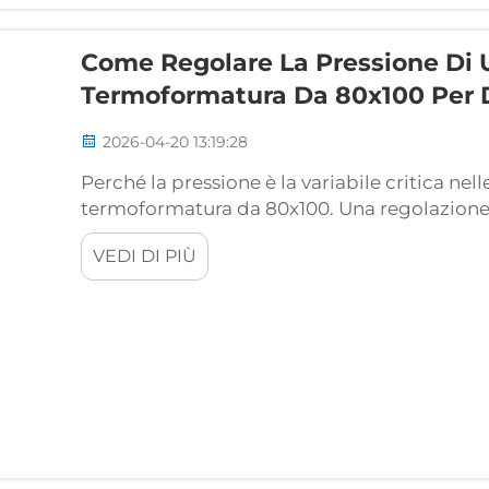
Come Regolare La Pressione Di
Termoformatura Da 80x100 Per Di
2026-04-20 13:19:28
Perché la pressione è la variabile critica ne
termoformatura da 80x100. Una regolazione 
l’adesione del trasferimento, l’integrità del 
VEDI DI PIÙ
macchina per termoformatura da 80x100. A d
tempo—che...