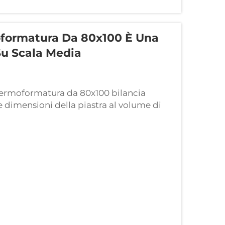
formatura Da 80x100 È Una
Su Scala Media
 termoformatura da 80x100 bilancia
 dimensioni della piastra al volume di
avorativa. La macchina per
oduttività ottimale per operazioni che