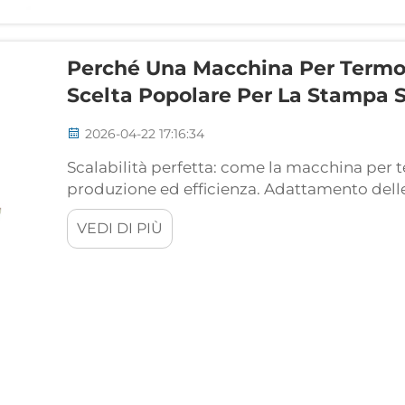
Perché Una Macchina Per Termo
Scelta Popolare Per La Stampa 
2026-04-22 17:16:34
Scalabilità perfetta: come la macchina per
produzione ed efficienza. Adattamento delle
produzione su scala media e alla capacità l
VEDI DI PIÙ
termoformatura da 80x100 garantisce una pr
producono 100...