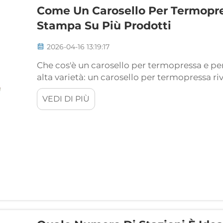
Come Un Carosello Per Termopres
Stampa Su Più Prodotti
2026-04-16 13:19:17
Che cos'è un carosello per termopressa e pe
alta varietà: un carosello per termopressa riv
consentendo la lavorazione simultanea su pi
VEDI DI PIÙ
sequenzialità...