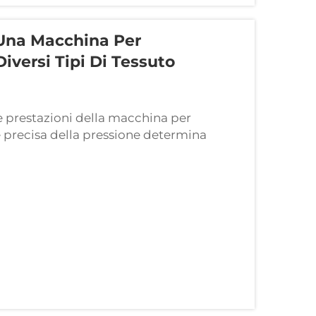
 Una Macchina Per
versi Tipi Di Tessuto
lle prestazioni della macchina per
precisa della pressione determina
tessuto e la nitidezza della stampa nella
ifferenza della temperatura o del