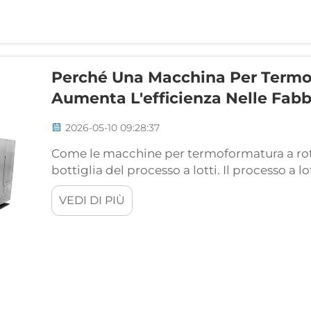
Perché Una Macchina Per Termo
Aumenta L'efficienza Nelle Fab
2026-05-10 09:28:37
Come le macchine per termoformatura a rotol
bottiglia del processo a lotti. Il processo a l
genera un flusso di lavoro stop-start che lim
VEDI DI PIÙ
caricato manualmente, sottoposto a termopr
di...