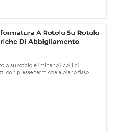
formatura A Rotolo Su Rotolo
briche Di Abbigliamento
o su rotolo eliminano i colli di
otti con presse termiche a piano fisso
ita la produttività. Ogni capo deve essere
essatura, raffreddato e scaricato prima