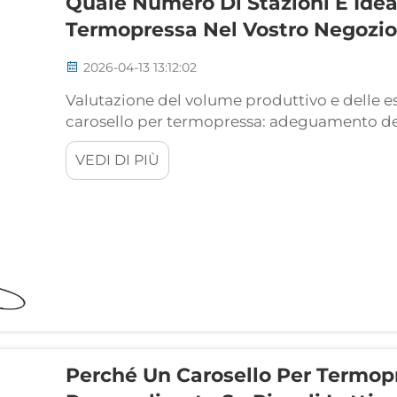
Quale Numero Di Stazioni È Idea
Termopressa Nel Vostro Negozio
2026-04-13 13:12:02
Valutazione del volume produttivo e delle esi
carosello per termopressa: adeguamento del
settimanale, da piccoli lotti (100–500 unità
VEDI DI PIÙ
unità). Scelta del numero corretto di stazion
Perché Un Carosello Per Termop