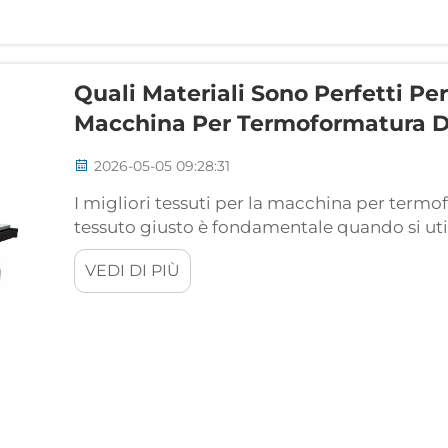
Quali Materiali Sono Perfetti P
Macchina Per Termoformatura 
2026-05-05 09:28:31
I migliori tessuti per la macchina per termo
tessuto giusto è fondamentale quando si u
da 80x100 cm, per garantire trasferimenti vi
VEDI DI PIÙ
della piastra richiedono materiali in grado 
del calore e...