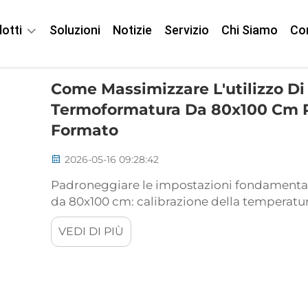
otti
Soluzioni
Notizie
Servizio
Chi Siamo
Co
Come Massimizzare L'utilizzo D
Termoformatura Da 80x100 Cm 
Formato
2026-05-16 09:28:42
Padroneggiare le impostazioni fondamenta
da 80x100 cm: calibrazione della temperatur
Ottenere risultati costanti con una macchi
VEDI DI PIÙ
inizia con una calibrazione precisa della tem
Cotto...