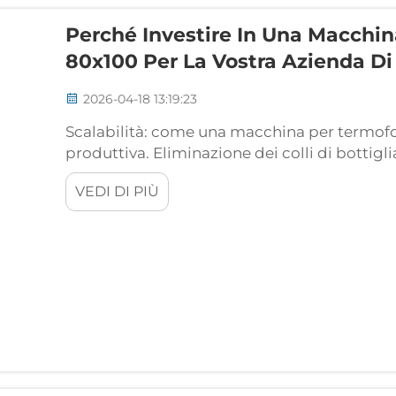
Perché Investire In Una Macchi
80x100 Per La Vostra Azienda Di
2026-04-18 13:19:23
Scalabilità: come una macchina per termofo
produttiva. Eliminazione dei colli di bottigli
un’unica passata su grande formato. Le tra
VEDI DI PIÙ
costringono gli operatori a processare gli ar
creando...