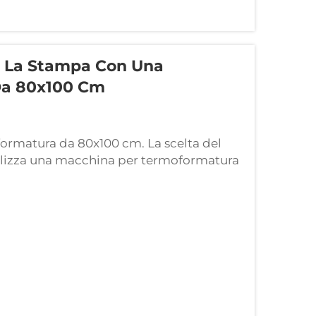
er La Stampa Con Una
Da 80x100 Cm
formatura da 80x100 cm. La scelta del
tilizza una macchina per termoformatura
vaci e duraturi. Le grandi dimensioni
di sopportare una distribuzione uniforme