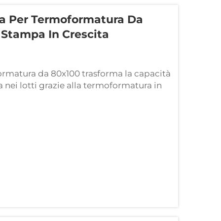
na Per Termoformatura Da
 Stampa In Crescita
rmatura da 80x100 trasforma la capacità
a nei lotti grazie alla termoformatura in
dizionali macchine per termoformatura
ticoli singolarmente o in piccoli lotti—