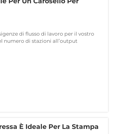
le Per Un Carosello Per
genze di flusso di lavoro per il vostro
 numero di stazioni all’output
) a produzione ad alto volume (2.000+
i per un carosello per termopressa...
ressa È Ideale Per La Stampa