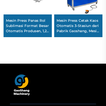
Mesin Press Panas Rol
Mesin Press Cetak Kaos
Sublimasi Format Besar
Otomatis 3-Stasiun dari
Otomatis Produsen, 1,2
Pabrik Gaoshang, Mesin
m, 1,7 m, 1,9 m, 2,1 m,
Transfer Panas
dan 2,6 m
Bertenaga Pneumatik
dalam Kondisi Baru,
Harga