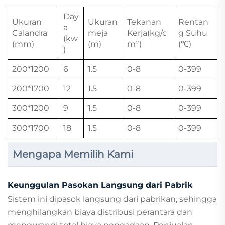
Day
Ukuran
Ukuran
Tekanan
Rentan
a
Calandra
meja
Kerja(kg/c
g Suhu
(kw
(mm)
(m)
m²)
(℃)
)
200*1200
6
1.5
0-8
0-399
200*1700
12
1.5
0-8
0-399
300*1200
9
1.5
0-8
0-399
300*1700
18
1.5
0-8
0-399
Mengapa Memilih Kami
Keunggulan Pasokan Langsung dari Pabrik
Sistem ini dipasok langsung dari pabrikan, sehingga
menghilangkan biaya distribusi perantara dan