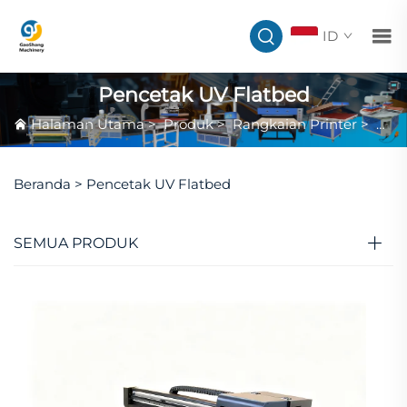
ID
Pencetak UV Flatbed
Halaman Utama
>
Produk
>
Rangkaian Printer
>
Penc
Beranda >
Pencetak UV Flatbed
SEMUA PRODUK