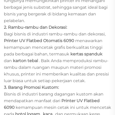
fungsinya memungkinkan printer ini menangani
berbagai jenis substrat, sehingga sangat ideal bagi
bisnis yang bergerak di bidang kemasan dan
pelabelan.
2. Rambu-rambu dan Dekorasi:
Bagi bisnis di industri rambu-rambu dan dekorasi,
Printer UV Flatbed Otomatis 6090
menawarkan
kemampuan mencetak grafis berkualitas tinggi
pada berbagai bahan, termasuk
kertas spanduk
dan
karton tebal
. Baik Anda memproduksi rambu-
rambu dalam ruangan maupun materi promosi
khusus, printer ini memberikan kualitas dan presisi
luar biasa untuk setiap pekerjaan cetak.
3. Barang Promosi Kustom:
Bisnis di industri barang dagangan kustom akan
mendapatkan manfaat dari
Printer UV Flatbed
6090
kemampuan mesin cetak ini untuk mencetak
pada
botol logam
,
kaca
, dan permukaan keras