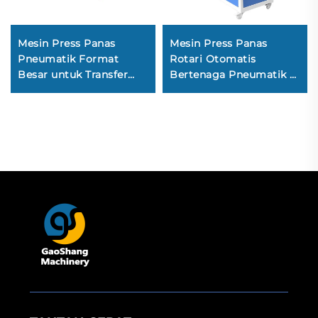
Mesin Press Panas
Mesin Press Panas
Pneumatik Format
Rotari Otomatis
Besar untuk Transfer
Bertenaga Pneumatik 6-
Cetak pada Kaos dan
Pallet dari Pabrik
Pakaian: Ukuran 100×160
Gaoshang, Mesin
cm, 100×120 cm, 80×100
Transfer Sublimasi 3–6
cm, dan 70×90 cm
Stasiun dengan Harga
(Stasiun Tunggal)
Terbaik untuk Produk
Baru