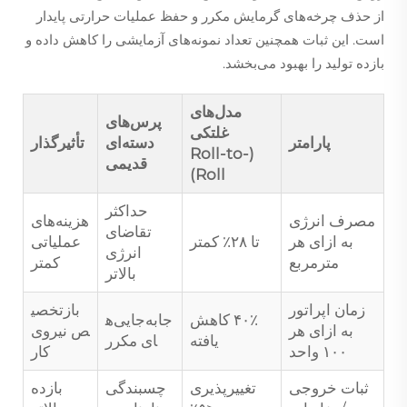
از حذف چرخه‌های گرمایش مکرر و حفظ عملیات حرارتی پایدار
است. این ثبات همچنین تعداد نمونه‌های آزمایشی را کاهش داده و
بازده تولید را بهبود می‌بخشد.
مدل‌های
پرس‌های
غلتکی
پارامتر
دسته‌ای
تأثیرگذار
(Roll-to-
قدیمی
Roll)
حداکثر
مصرف انرژی
هزینه‌های
تقاضای
به ازای هر
تا ۲۸٪ کمتر
عملیاتی
انرژی
مترمربع
کمتر
بالاتر
زمان اپراتور
بازتخصی
۴۰٪ کاهش
جابه‌جایی‌ه
به ازای هر
ص نیروی
یافته
ای مکرر
۱۰۰ واحد
کار
ثبات خروجی
تغییرپذیری
چسبندگی
بازده