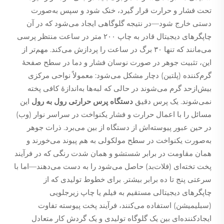
تحت فشار و حرارت قرار گیرد، خنک شود و سپس به‌صورت
دستی خارج شود—در نتیجه گلوگاهی ایجاد می‌شود که در آن
چاپگرهای دیجیتال قادر به چاپ ۲۰۰ متر در ساعت منتظر پرسی
می‌مانند که تنها ۳۰ برگ در ساعت را پردازش می‌کند. مهم‌تر از
این، تثبیت جوهر در صورت نوسان فشار و دما در سطح صفحهٔ
گرم‌کننده (پلتین) دچار مشکل می‌شود: معمولاً نواحی مرکزی
بیش‌ازحد گرم می‌شوند در حالی که لبه‌ها به‌اندازهٔ کافی پخته
نمی‌شوند. یک پرس دقیق
دستگاه پرس حرارتی رول به رول
این
مسائل را با اعمال حرارت و فشار یکنواخت در سراسر نوار (وب)
در حین عبور پیوسته‌اش از دستگاه از بین می‌برد. ذرات جوهر
به‌صورت یکنواخت در سطح مولکولی به هم پیوند می‌خورند و
همان مقاومت در برابر شستشو و همان شدت رنگی که در فرآیند
پخت تخته‌ای (فلات‌بد) حاصل می‌شود را به دست می‌دهند—اما با
سرعتی پنج تا ده برابر بیشتر. برای خطوط تولیدی که از
چاپگرهای دیجیتالی مستقیم به فیلم یا چاپ زیرجلویی
(سبلیمیشن) استفاده می‌کنند، فرآیند پخت پیوسته تفاوت
ایجادکننده‌ای بین یک گلوگاه تولیدی و یک گردش کار متعادل