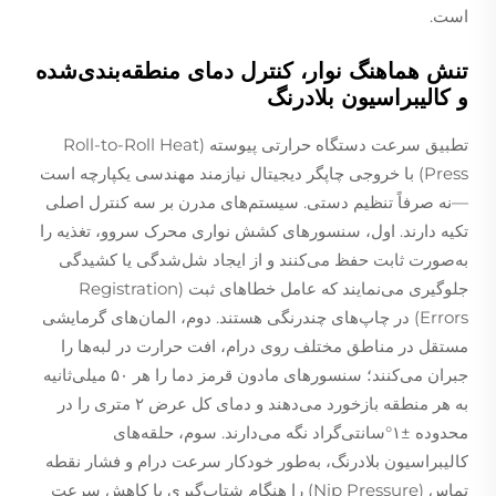
است.
تنش هماهنگ نوار، کنترل دمای منطقه‌بندی‌شده
و کالیبراسیون بلادرنگ
تطبیق سرعت دستگاه حرارتی پیوسته (Roll-to-Roll Heat
Press) با خروجی چاپگر دیجیتال نیازمند مهندسی یکپارچه است
—نه صرفاً تنظیم دستی. سیستم‌های مدرن بر سه کنترل اصلی
تکیه دارند. اول، سنسورهای کشش نواری محرک سروو، تغذیه را
به‌صورت ثابت حفظ می‌کنند و از ایجاد شل‌شدگی یا کشیدگی
جلوگیری می‌نمایند که عامل خطاهای ثبت (Registration
Errors) در چاپ‌های چندرنگی هستند. دوم، المان‌های گرمایشی
مستقل در مناطق مختلف روی درام، افت حرارت در لبه‌ها را
جبران می‌کنند؛ سنسورهای مادون قرمز دما را هر ۵۰ میلی‌ثانیه
به هر منطقه بازخورد می‌دهند و دمای کل عرض ۲ متری را در
محدوده ±۱°سانتی‌گراد نگه می‌دارند. سوم، حلقه‌های
کالیبراسیون بلادرنگ، به‌طور خودکار سرعت درام و فشار نقطه
تماس (Nip Pressure) را هنگام شتاب‌گیری یا کاهش سرعت