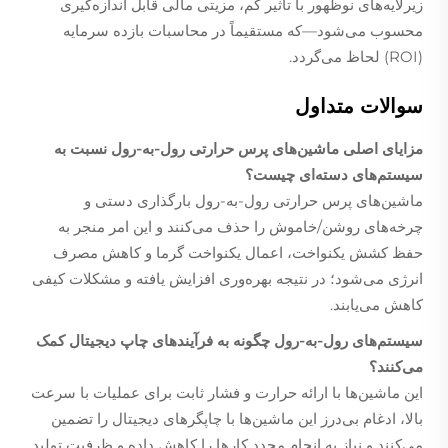
زیرلایه‌های نوظهور با تأثیر کم، مزیتی مالی قابل اندازه‌گیری
محسوب می‌شود—که مستقیماً در محاسبات بازده سرمایه
(ROI) لحاظ می‌گردد.
سوالات متداول
مزایای اصلی ماشین‌های پرس حرارتی رول-به-رول نسبت به
سیستم‌های دسته‌ای چیست؟
ماشین‌های پرس حرارتی رول-به-رول بارگذاری دستی و
چرخه‌های روشن/خاموش را حذف می‌کنند و این امر منجر به
حفظ کشش یکنواخت، اعمال یکنواخت گرما و کاهش مصرف
انرژی می‌شود؛ در نتیجه بهره‌وری افزایش یافته و مشکلات کیفی
کاهش می‌یابند.
سیستم‌های رول-به-رول چگونه به فرآیندهای چاپ دیجیتال کمک
می‌کنند؟
این ماشین‌ها با ارائه حرارت و فشار ثابت برای عملیات با سرعت
بالا، ادغام بی‌درز این ماشین‌ها با چاپگرهای دیجیتال را تضمین
می‌کنند و نیاز به انجام مجدد کارها را کاهش داده و ظرفیت تولید