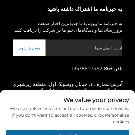
به خبرنامه ما اشتراک داشته باشید
به خبرنامه ما بپیوندید تا جدیدترین اخبار صنعت،
بروزرسانی‌ها و دیدگاه‌های تیم ما در شرکت را دریافت کنید.
مشترک شوید
تلفن:
+86-13538507462
آدرس:
شمارهٔ ۱۱، خیابان ووسونگ اول، منطقهٔ زیرشهری
دونگچنگ، شهر دونگقوان، استان قوانگدونگ
We value your privacy
We use cookies and similar tools to provide our services.
کپی‌رایت © ۲۰۲۶ توسط شرکت ماشین‌آلات گائوشانگ دونگقوان، محدوده
If you don't want to accept all cookies, click Personalize
سیاست حفظ حریم خصوصی
cookies.
پیمایش به بالا