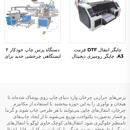
روی پیراهن‌ها
چاپگر انتقال DTF فرمت
دستگاه پرس چاپ خودکار ۴
A3، چاپگر رومیزی دیجیتال
ایستگاهی چرخشی جدید برای
جوهرافشان چندرنگی با
تی‌شرت‌ها — پرس حرارتی
سرعت بالا برای
کاملاً خودکار پنوماتیک برای
کسب‌وکارهای کوچک،
چاپ روی پرینترهای صفحه‌ای
مناسب پیراهن‌ها و پارچه‌ها،
کاربرد آسان
پرس‌های حرارتی چرخان وارد دنیای چاپ روی پوشاک شده‌اند تا
هیجان و نوآوری را به این حوزه ببخشند. با استفاده از مکانیزم
چرخان، انتقال‌های چاپی می‌توانند با هر طرحی چاپ شوند و گرما
و فشار به‌صورت یکنواخت توزیع می‌شوند تا از ایجاد چاپ‌های
نامنظم جلوگیری شود. انتقال‌های کوچک حاوی لوگو یا انتقال‌های
بزرگ با طرح‌های پیچیده، همگی با یکسان‌ترین کارایی قابل اعمال