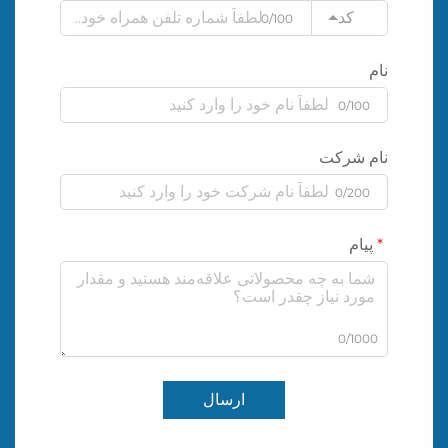
کد
0/100
نام
0/100
نام شرکت
0/200
پیام
0/1000
ارسال