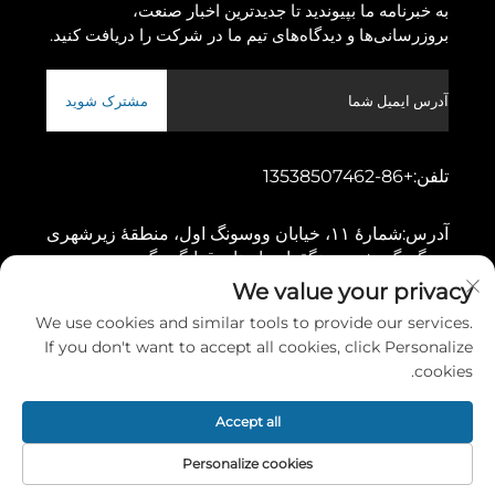
به خبرنامه ما بپیوندید تا جدیدترین اخبار صنعت،
بروزرسانی‌ها و دیدگاه‌های تیم ما در شرکت را دریافت کنید.
مشترک شوید
تلفن:
+86-13538507462
آدرس:
شمارهٔ ۱۱، خیابان ووسونگ اول، منطقهٔ زیرشهری
دونگچنگ، شهر دونگقوان، استان قوانگدونگ
We value your privacy
We use cookies and similar tools to provide our services.
کپی‌رایت © ۲۰۲۶ توسط شرکت ماشین‌آلات گائوشانگ دونگقوان، محدوده
If you don't want to accept all cookies, click Personalize
سیاست حفظ حریم خصوصی
cookies.
پیمایش به بالا
Accept all
Personalize cookies
تماس
درباره
محصول
صفحه اصلی