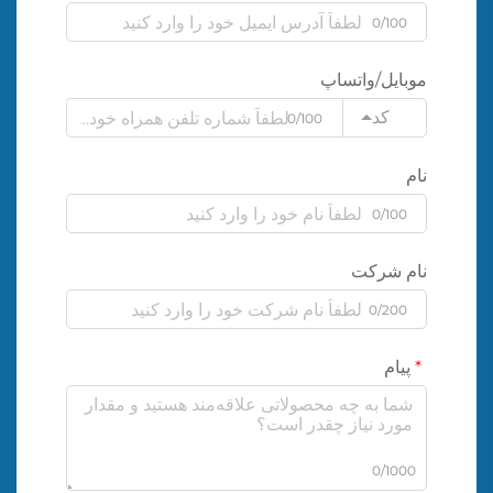
0/100
موبایل/واتساپ
کد
0/100
نام
0/100
نام شرکت
0/200
پیام
0/1000