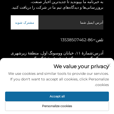
به خبرنامه ما بپیوندید تا جدیدترین اخبار صنعت،
بروزرسانی‌ها و دیدگاه‌های تیم ما در شرکت را دریافت کنید.
مشترک شوید
تلفن:
+86-13538507462
آدرس:
شمارهٔ ۱۱، خیابان ووسونگ اول، منطقهٔ زیرشهری
دونگچنگ، شهر دونگقوان، استان قوانگدونگ
We value your privacy
We use cookies and similar tools to provide our services.
کپی‌رایت © ۲۰۲۶ توسط شرکت ماشین‌آلات گائوشانگ دونگقوان، محدوده
If you don't want to accept all cookies, click Personalize
سیاست حفظ حریم خصوصی
cookies.
پیمایش به بالا
Accept all
Personalize cookies
تماس
درباره
محصول
صفحه اصلی