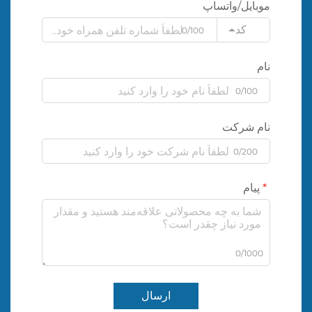
موبایل/واتساپ
کد
0/100
نام
0/100
نام شرکت
0/200
پیام
0/1000
ارسال