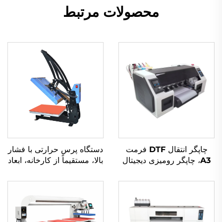
محصولات مرتبط
چاپگر انتقال DTF فرمت
دستگاه پرس حرارتی با فشار
A3، چاپگر رومیزی دیجیتال
بالا، مستقیماً از کارخانه، ابعاد
جوهرافشان چندرنگی با
۳۸×۳۸ سانتی‌متر، برای چاپ
سرعت بالا برای
DIY روی پیراهن و لباس‌ها،
کسب‌وکارهای کوچک،
چاپگر تخت‌بستری جدید و
مناسب پیراهن‌ها و پارچه‌ها،
دستگاه‌های پوششی
کاربرد آسان