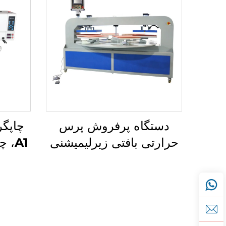
دستگاه پرفروش پرس
حرارتی بافتی زیرلیمیشنی
A1،
اتوماتیک کامل با دو صفحهٔ
جوهر
گرم‌کنندهٔ پنوماتیک و
سیستم چرخشی نیروی
هوایی — جدید
کسب
من