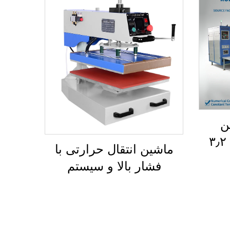
ن
Calender با طول ۳٫۲
ماشین انتقال حرارتی با
ستگاه
فشار بالا و سیستم
 از
چرخشی (Swing Away)
Roll-to-
با ابعاد ۳۸×۳۸ سانتی‌متر
پارچه
برای چاپ سابلیمیشن روی
جی