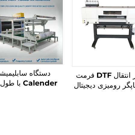
دستگاه سابلیمیش
چاپگر انتقال DTF فرمت
 چاپگر رومیزی دیجیتال
متر و ۲٫۶ متر، د
افشان چندرنگی با
انتقال حرارتی غلتکی
سرعت بالا و عرض ۶۰
رول به رول (
سانتی‌متر برای
Roll)، مناسب برای 
‌وکارهای کوچک،
و ابزار آلات نسا
اسب پیراهن‌ها و