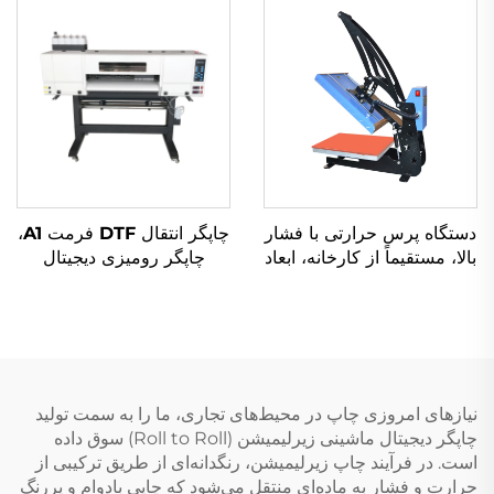
پارچه، صفحه فولادی برای
پولوشرت‌ها با فناوری
لوگوهای پارچه‌ای و چرمی
سابلیمیشن، فشار هوایی
دستگاه پرس حرارتی با فشار
چاپگر انتقال DTF فرمت A1،
بالا، مستقیماً از کارخانه، ابعاد
چاپگر رومیزی دیجیتال
۳۸×۳۸ سانتی‌متر، برای چاپ
جوهرافشان چندرنگی با
DIY روی پیراهن و لباس‌ها،
سرعت بالا و عرض ۶۰
چاپگر تخت‌بستری جدید و
سانتی‌متر برای
دستگاه‌های پوششی
کسب‌وکارهای کوچک،
مناسب پیراهن‌ها و پارچه‌ها،
کاربرد آسان
نیازهای امروزی چاپ در محیط‌های تجاری، ما را به سمت تولید
چاپگر دیجیتال ماشینی زیرلیمیشن (Roll to Roll) سوق داده
است. در فرآیند چاپ زیرلیمیشن، رنگدانه‌ای از طریق ترکیبی از
حرارت و فشار به ماده‌ای منتقل می‌شود که چاپی بادوام و پررنگ