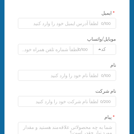
ایمیل
0/100
موبایل/واتساپ
کد
0/100
نام
0/100
نام شرکت
0/200
پیام