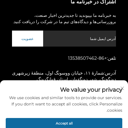
اشتراک در خبرنامه ما
به خبرنامه ما بپیوندید تا جدیدترین اخبار صنعت،
بروزرسانی‌ها و دیدگاه‌های تیم ما در شرکت را دریافت کنید.
عضویت
تلفن:
+86-13538507462
آدرس:
شمارهٔ ۱۱، خیابان ووسونگ اول، منطقهٔ زیرشهری
دونگچنگ، شهر دونگقوان، استان قوانگدونگ
We value your privacy
کپی‌رایت © ۲۰۲۶ توسط شرکت ماشین‌آلات گائوشانگ دونگقوان، محدوده
We use cookies and similar tools to provide our services.
سیاست حفظ حریم خصوصی
If you don't want to accept all cookies, click Personalize
cookies.
پیمایش به بالا
Accept all