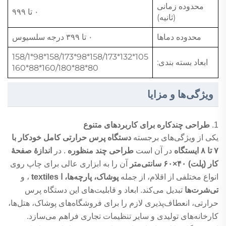
محدوده زمانی
۰ تا ۹۹۹
(ثانیه)
محدوده دماها
۰ تا ۳۹۹ درجه سلسیوس
105*132*158/173*98*158/173*98*158/1
ابعاد بسته بندی:
80*88*160/180*88*160
ویژگی‌ها و مزایا
1.
طراحی چندکاره برای کاربردهای متنوع
یکی از ویژگی‌های برجسته
دستگاه پرس حرارتی کامل خودکار با
۷ تا ۸ ایستگاه
در آن است
طراحی چند منظوره
. در
اندازهٔ صفحهٔ
کار (پلت) ۴۰×۶۰ سانتی‌متر
آن را به ابزاری عالی برای چاپ روی
انواع مختلفی از اقلام، از جمله
پوشاک، پارچه‌ها، ا textiles
، و
تی‌شرت‌ها
تبدیل می‌کند. ابعاد و قابلیت‌های این دستگاه پرس
حرارتی، انعطاف‌پذیری لازم را برای فروشگاه‌های پوشاک، هتل‌ها،
کارخانه‌های تولیدی و سایر تنظیمات تجاری فراهم می‌سازد.