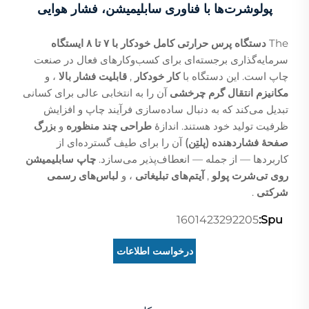
پولوشرت‌ها با فناوری سابلیمیشن، فشار هوایی
The
دستگاه پرس حرارتی کامل خودکار با ۷ تا ۸ ایستگاه
سرمایه‌گذاری برجسته‌ای برای کسب‌وکارهای فعال در صنعت
چاپ است. این دستگاه با
کار خودکار
,
قابلیت فشار بالا
، و
مکانیزم انتقال گرم چرخشی
آن را به انتخابی عالی برای کسانی
تبدیل می‌کند که به دنبال ساده‌سازی فرآیند چاپ و افزایش
ظرفیت تولید خود هستند. اندازهٔ
طراحی چند منظوره
و
بزرگ
صفحهٔ فشاردهنده (پلتِن)
آن را برای طیف گسترده‌ای از
کاربردها — از جمله — انعطاف‌پذیر می‌سازد.
چاپ سابلیمیشن
روی تی‌شرت پولو
,
آیتم‌های تبلیغاتی
، و
لباس‌های رسمی
شرکتی
.
1601423292205
Spu:
درخواست اطلاعات