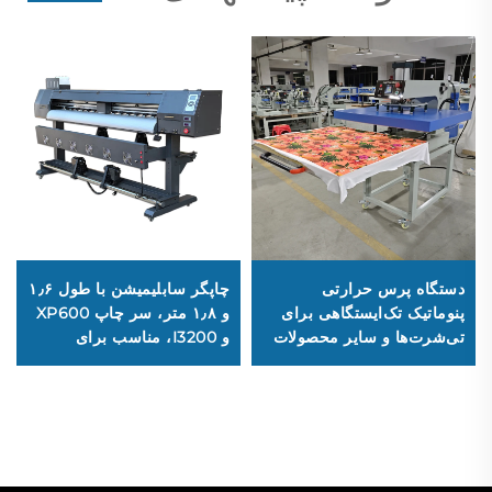
دستگاه پرس حرارتی
چاپگر سابلیمیشن با طول ۱٫۶
پنوماتیک تک‌ایستگاهی برای
و ۱٫۸ متر، سر چاپ XP600
تی‌شرت‌ها و سایر محصولات
و I3200، مناسب برای
پوشاک، با فرمت بزرگ:
چسب‌ها و استیکرهای وینیلی،
۱۰۰×۱۲۰، ۸۰×۱۰۰، ۶۰×۸۰،
بنرها، استیکرهای خودرو،
۵۰×۷۰ و ۳۸×۳۸ سانتی‌متر،
سرعت بالا و قیمت
در شرایط نو
مقرون‌به‌صرفه برای
کسب‌وکارهای کوچک