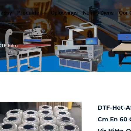
ladsy
Produkte
Oplossings
Nuus
Diens
Oor 
DTF Film
DTF-Het-Af
Cm En 60 C