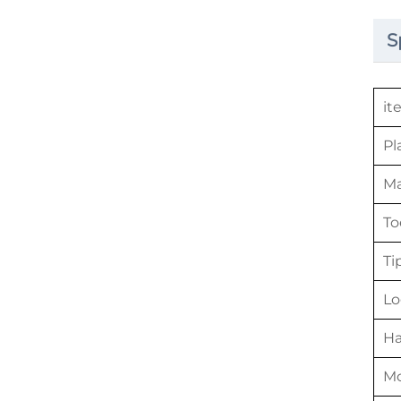
S
it
Pl
Ma
To
Ti
Lo
H
M