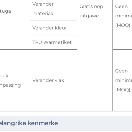
Verander
Gratis oop
Geen
tuga
materiaal
uitgawe
minim
(MOQ)
Verander kleur
TPU Warmetiket
Geen
ojek
Verander vlak
minim
npassing
(MOQ)
elangrike kenmerke