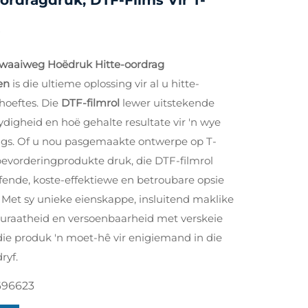
Oordragdruk; DTF-Films Vir T-
waaiweg Hoëdruk Hitte-oordrag
ien
is die ultieme oplossing vir al u hitte-
oeftes. Die
DTF-filmrol
lewer uitstekende
sydigheid en hoë gehalte resultate vir 'n wye
ngs. Of u nou pasgemaakte ontwerpe op T-
f bevorderingprodukte druk, die DTF-filmrol
ffende, koste-effektiewe en betroubare opsie
. Met sy unieke eienskappe, insluitend maklike
kuraatheid en versoenbaarheid met verskeie
die produk 'n moet-hê vir enigiemand in die
ryf.
696623