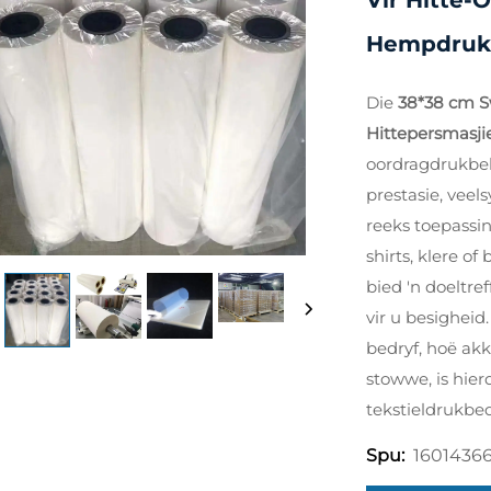
Vir Hitte-
Hempdruk
Die
38*38 cm S
Hittepersmasj
oordragdrukbeh
prestasie, veel
reeks toepassi
shirts, klere o
bied 'n doeltre
vir u besigheid
bedryf, hoë ak
stowwe, is hier
tekstieldrukbed
1601436
Spu: