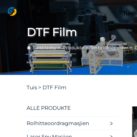
Tuisb
DTF Film
Tuisbladsy
>
Produkte
>
Verbruiksgoeder
>
Tuis >
DTF Film
ALLE PRODUKTE
Rolhitteoordragmasjien
Laser Sny Masjien