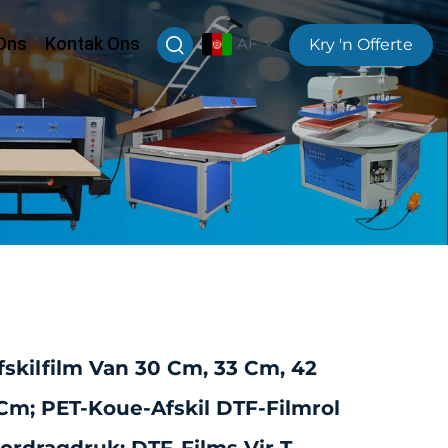
Ons
Kontak Ons
AF
Kry 'n Offerte
skilfilm Van 30 Cm, 33 Cm, 42
m; PET-Koue-Afskil DTF-Filmrol