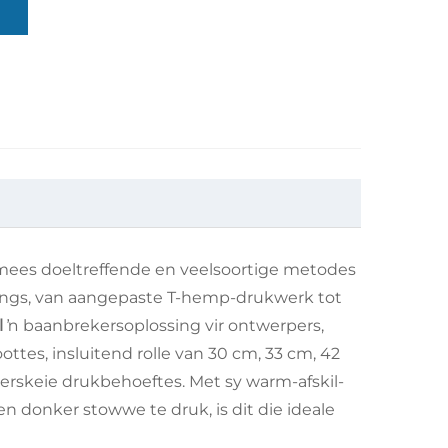
 mees doeltreffende en veelsoortige metodes
sings, van aangepaste T-hemp-drukwerk tot
l
ŉ baanbrekersoplossing vir ontwerpers,
ottes, insluitend rolle van 30 cm, 33 cm, 42
erskeie drukbehoeftes. Met sy warm-afskil-
en donker stowwe te druk, is dit die ideale