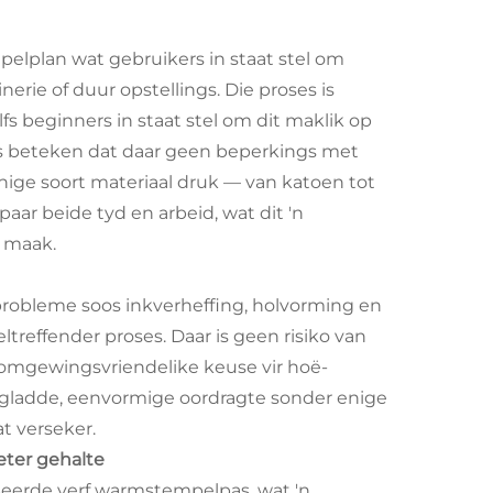
pelplan wat gebruikers in staat stel om
erie of duur opstellings. Die proses is
s beginners in staat stel om dit maklik op
ses beteken dat daar geen beperkings met
enige soort materiaal druk — van katoen tot
ar beide tyd en arbeid, wat dit 'n
 maak.
probleme soos inkverheffing, holvorming en
eltreffender proses. Daar is geen risiko van
n omgewingsvriendelike keuse vir hoë-
gladde, eenvormige oordragte sonder enige
t verseker.
eter gehalte
seerde verf warmstempelpas, wat 'n