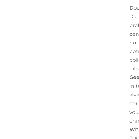
Doe
Die
pro
een
hul
bet
pol
uit
Gee
In 
afva
oor
vol
onr
Wit
Die