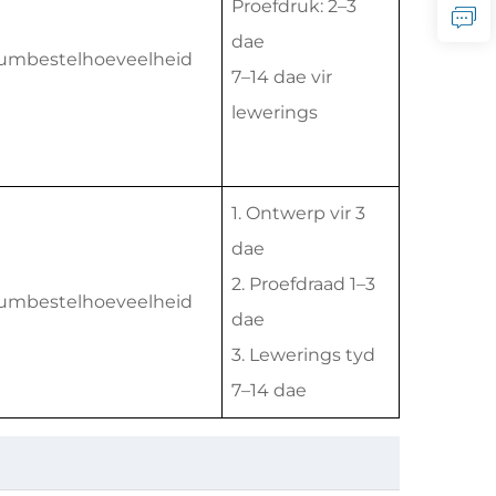
Proefdruk: 2–3
dae
umbestelhoeveelheid
7–14 dae vir
lewerings
1. Ontwerp vir 3
dae
2. Proefdraad 1–3
umbestelhoeveelheid
dae
3. Lewerings tyd
7–14 dae