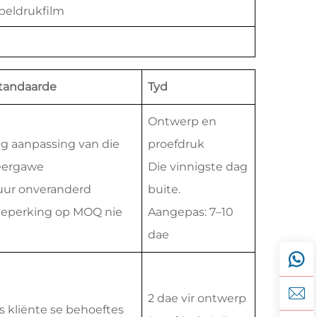
peldrukfilm
tandaarde
Tyd
Ontwerp en
g aanpassing van die
proefdruk
eergawe
Die vinnigste dag
uur onveranderd
buite.
eperking op MOQ nie
Aangepas: 7–10
dae
2 dae vir ontwerp
s kliënte se behoeftes