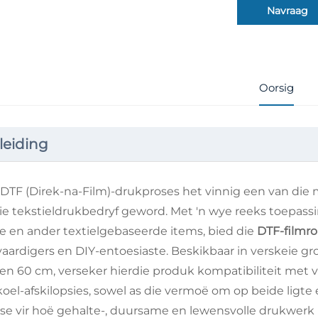
Navraag
Oorsig
leiding
 DTF (Direk-na-Film)-drukproses het vinnig een van die
die tekstieldrukbedryf geword. Met 'n wye reeks toepas
re en ander textielgebaseerde items, bied die
DTF-filmro
vaardigers en DIY-entoesiaste. Beskikbaar in verskeie gro
en 60 cm, verseker hierdie produk kompatibiliteit met v
koel-afskilopsies, sowel as die vermoë om op beide ligte 
se vir hoë gehalte-, duursame en lewensvolle drukwerk