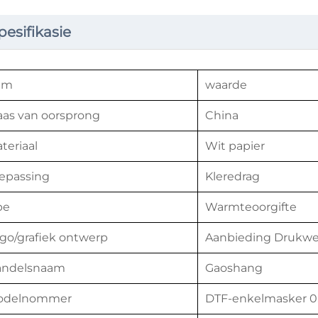
pesifikasie
em
waarde
aas van oorsprong
China
teriaal
Wit papier
epassing
Kleredrag
pe
Warmteoorgifte
go/grafiek ontwerp
Aanbieding Drukwe
andelsnaam
Gaoshang
odelnommer
DTF-enkelmasker 0