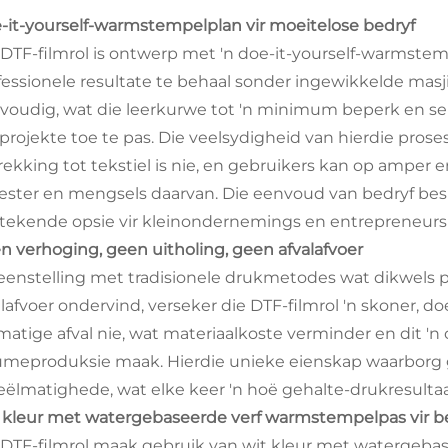
-it-yourself-warmstempelplan vir moeitelose bedryf
 DTF-filmrol is ontwerp met 'n doe-it-yourself-warmstem
fessionele resultate te behaal sonder ingewikkelde masjin
voudig, wat die leerkurwe tot 'n minimum beperk en self
 projekte toe te pas. Die veelsydigheid van hierdie pro
rekking tot tekstiel is nie, en gebruikers kan op amper 
iester en mengsels daarvan. Die eenvoud van bedryf bespa
stekende opsie vir kleinondernemings en entrepreneurs
n verhoging, geen uitholing, geen afvalafvoer
teenstelling met tradisionele drukmetodes wat dikwels 
lafvoer ondervind, verseker die DTF-filmrol 'n skoner, do
matige afval nie, wat materiaalkoste verminder en dit '
umeproduksie maak. Hierdie unieke eienskap waarborg 
eëlmatighede, wat elke keer 'n hoë gehalte-drukresultaa
 kleur met watergebaseerde verf warmstempelpas vir b
 DTF-filmrol maak gebruik van wit kleur met watergeba