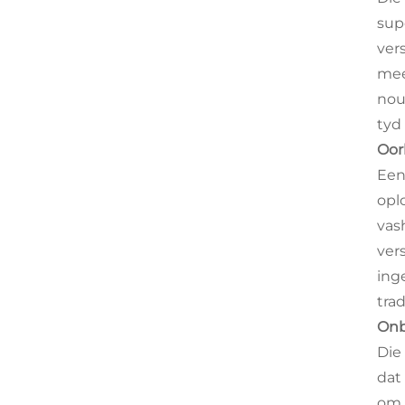
sup
ver
mee
nou
tyd
Oor
Een
opl
vas
ver
ing
tra
Onb
Die
dat
om 