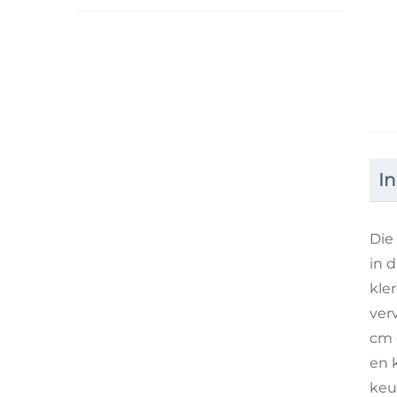
In
Die
in 
kle
ver
cm 
en 
keu