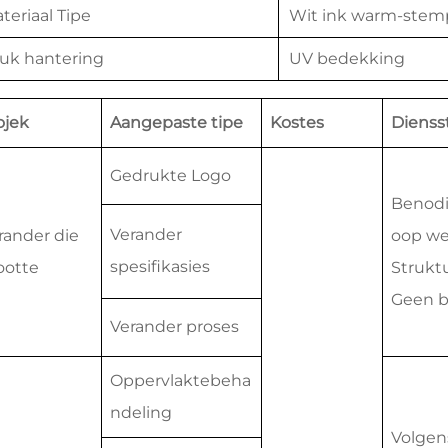
teriaal Tipe
Wit ink warm-stem
uk hantering
UV bedekking
ojek
Aangepaste tipe
Kostes
Dienss
Gedrukte Logo
Benodi
Verander
rander die
oop w
spesifikasies
ootte
Strukt
Geen b
Verander proses
Oppervlaktebeha
ndeling
Volgen