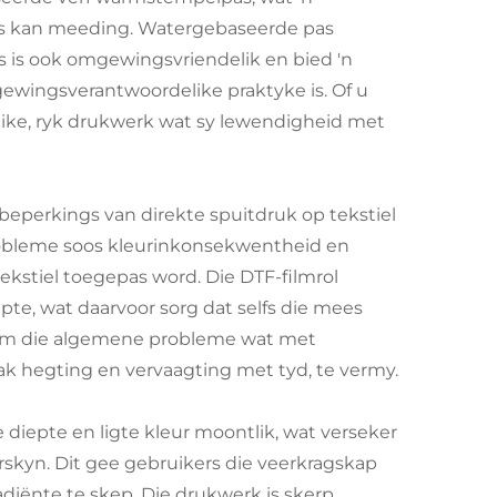
des kan meeding. Watergebaseerde pas
as is ook omgewingsvriendelik en bied 'n
wingsverantwoordelike praktyke is. Of u
elike, ryk drukwerk wat sy lewendigheid met
e beperkings van direkte spuitdruk op tekstiel
robleme soos kleurinkonsekwentheid en
ekstiel toegepas word. Die DTF-filmrol
te, wat daarvoor sorg dat selfs die mees
 om die algemene probleme wat met
wak hegting en vervaagting met tyd, te vermy.
iepte en ligte kleur moontlik, wat verseker
kyn. Dit gee gebruikers die veerkragskap
iënte te skep. Die drukwerk is skerp,