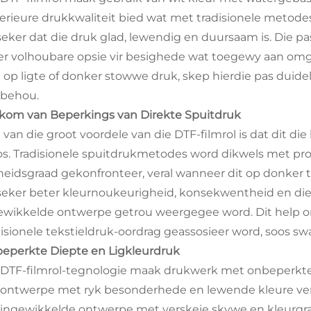
erieure drukkwaliteit bied wat met tradisionele meto
seker dat die druk glad, lewendig en duursaam is. Die p
r volhoubare opsie vir besighede wat toegewy aan omge
 op ligte of donker stowwe druk, skep hierdie pas duid
 behou.
kom van Beperkings van Direkte Spuitdruk
 van die groot voordele van die DTF-filmrol is dat dit di
os. Tradisionele spuitdrukmetodes word dikwels met p
heidsgraad gekonfronteer, veral wanneer dit op donker t
seker beter kleurnoukeurigheid, konsekwentheid en diep
ewikkelde ontwerpe getrou weergegee word. Dit help
disionele tekstieldruk-oordrag geassosieer word, soos s
eperkte Diepte en Ligkleurdruk
 DTF-filmrol-tegnologie maak drukwerk met onbeperkte d
 ontwerpe met ryk besonderhede en lewende kleure vers
ingewikkelde ontwerpe met verskeie skywe en kleurgrad