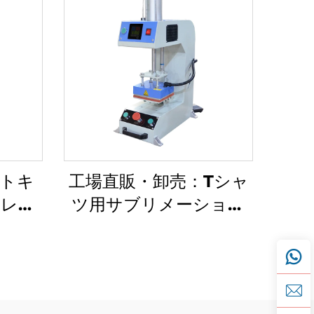
トキ
工場直販・卸売：Tシャ
（レー
ツ用サブリメーション
ブル加
印刷向け新規シングル自
ャッ
動ロゴフラットベッド
プレート型空気圧熱プレ
ス機