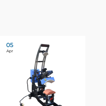
05
1
Apr
Ap