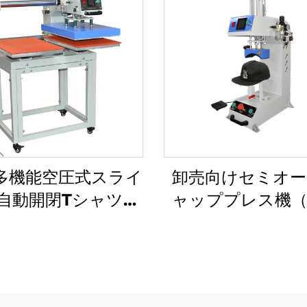
多機能空圧式スライ
卸売向けセミオー
自動開閉Tシャツ用
ャッププレス機
トプレス機｜新品｜
ザー機能付き・ダ
×10 cm、38×38
熱プレート搭載キ
40×60 cm対応フ
ププレス機）
トベッドプリンタ