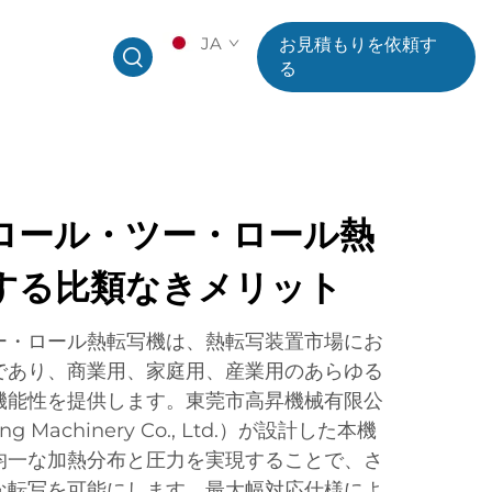
JA
お見積もりを依頼す
る
ロール・ツー・ロール熱
する比類なきメリット
ー・ロール熱転写機は、熱転写装置市場にお
であり、商業用、家庭用、産業用のあらゆる
機能性を提供します。東莞市高昇機械有限公
ng Machinery Co., Ltd.）が設計した本機
均一な加熱分布と圧力を実現することで、さ
な転写を可能にします。最大幅対応仕様によ