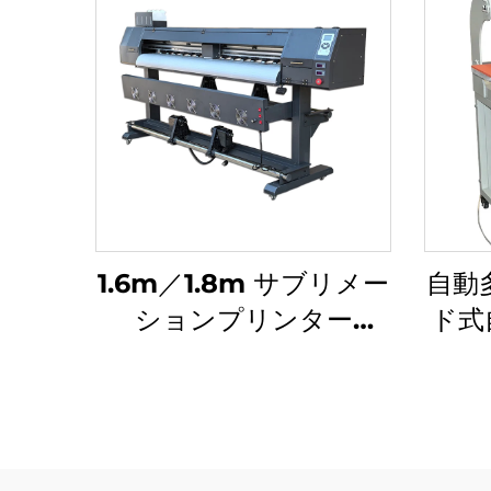
1.6m／1.8m サブリメー
自動
ションプリンター
ド式
（I3200／XP600ヘッ
ヒー
ド搭載）、ビニールステ
10
ッカー・バナー・カース
cm、
テッカー用、小規模事業
ラッ