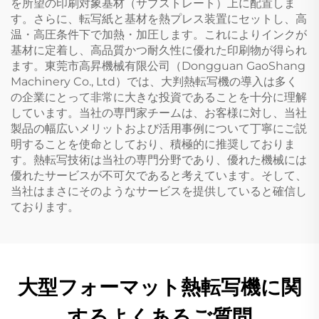
を所望の印刷対象基材（サブストレート）上に配置しま
す。さらに、転写紙と基材を熱プレス装置にセットし、高
温・高圧条件下で加熱・加圧します。これによりインクが
基材に定着し、高品質かつ耐久性に優れた印刷物が得られ
ます。東莞市高昇機械有限公司（Dongguan GaoShang
Machinery Co., Ltd）では、大判熱転写機の導入は多く
の企業にとって非常に大きな投資であることを十分に理解
しています。当社の専門家チームは、お客様に対し、当社
製品の幅広いメリットおよび活用事例について丁寧にご説
明することを使命としており、積極的に推奨しておりま
す。熱転写技術は当社の専門分野であり、優れた機械には
優れたサービスが不可欠であると考えています。そして、
当社はまさにそのようなサービスを提供していると確信し
ております。
大型フォーマット熱転写機に関
するよくあるご質問