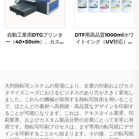
自動工業用DTGプリンタ
DTF用高品質1000mlホワ
ー（40×50cm）、カスタ
イトインク（UV対応）、
ム綿製Tシャツ向け、ホワ
エプソンL805／I3200／
イトインクおよびCMYKカ
4720／5113／DX5プリン
ラーシステム対応、新品
ター対応、テキスタイル用
UVインク
大判熱転写システムの登場により、企業の印刷およびカス
タマイズニーズにおけるビジネスのあり方が大きく変化し
ました。これらの機械が採用する熱転写技術を用いること
で、ほとんどの素材へ高精細・高品質なデザインを印刷す
ることが可能になります。これは、テキスタイル業界、印
刷業界、およびカスタム製品分野の企業にとって非常に有
用です。熱転写印刷プロセスは、まず専用の転写紙にデザ
インを印刷することから始まります。その後、この転写紙