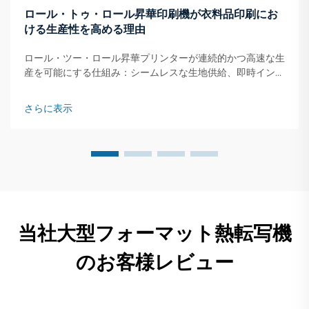
ロール・トゥ・ロール昇華印刷機が衣料品印刷にお
ける生産性を高める理由
ロール・ツー・ロール昇華プリンターが連続的かつ高速な生
産を可能にする仕組み：シームレスな生地供給、即時インク
転写、およびオンザフライ乾燥。ロール・ツー・ロール昇華
プリンターは、生地ロールを連続的に供給するシステムで動
さらに表示
作します…
当社大型フォーマット熱転写機
のお客様レビュー