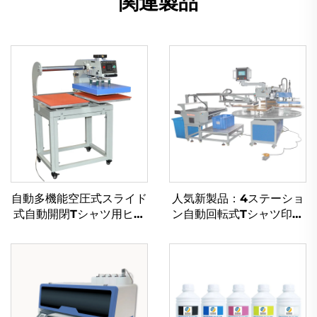
関連製品
自動多機能空圧式スライド
人気新製品：4ステーショ
式自動開閉Tシャツ用ヒー
ン自動回転式Tシャツ印刷
トプレス機｜新品｜10×10
プレス機（フラットベッド
cm、38×38 cm、40×60
プリンター向け完全自動空
cm対応フラットベッドプ
気圧式熱転写機）
リンター（衣料品用）