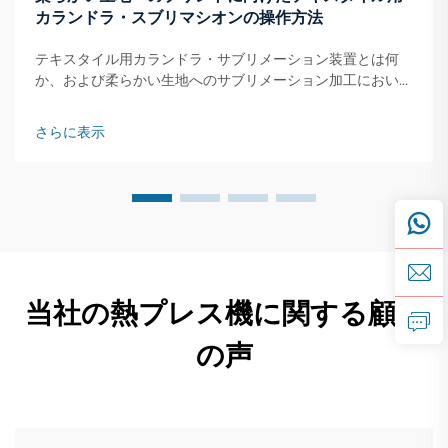
カランドラ・スブリマシオンの操作方法
テキスタイル用カランドラ・サブリメーション装置とは何
か、および柔らかい生地へのサブリメーション加工において
なぜ不可欠なのか：コアとなる熱転写機構 — 熱・圧力・時
間の3要素がポリエステル混紡ニット素材へのサブリメーシ
さらに表示
ョンを可能にする仕組み。カランドラ・サブリメーション工
程は、熱…
当社の熱プレス機に関する顧客
の声