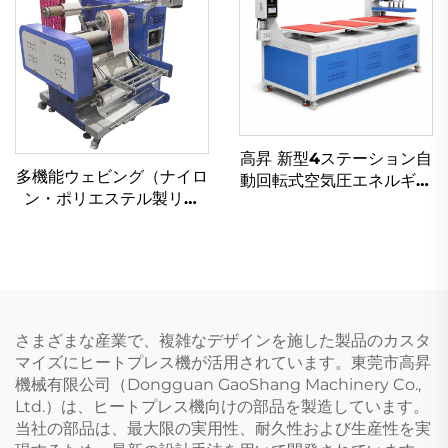
格モデル
高昇 新型4ステーション自
多機能ウェビング（ナイロ
動回転式空気圧エネルギー
ン・ポリエステル製リボ
Tシャツ用デジタルサブリ
ン）用ローラー式サブリメ
メーション熱プレス機（衣
ーション転写・着色・印
料品・布地・ビニール用）
刷・ラニヤード熱プレス機
さまざまな産業で、複雑なデザインを施した製品のカスタ
マイズにヒートプレス機が活用されています。東莞市高昇
機械有限公司（Dongguan GaoShang Machinery Co.,
Ltd.）は、ヒートプレス機向けの部品を製造しています。
当社の部品は、最大限の実用性、耐久性および生産性を実