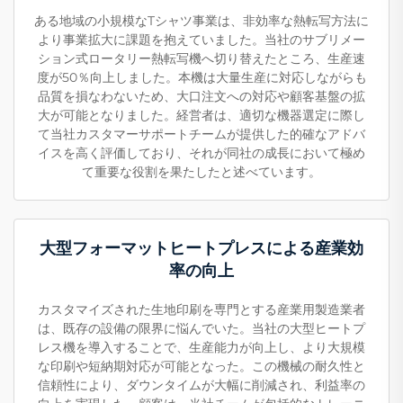
ある地域の小規模なTシャツ事業は、非効率な熱転写方法に
より事業拡大に課題を抱えていました。当社のサブリメー
ション式ロータリー熱転写機へ切り替えたところ、生産速
度が50％向上しました。本機は大量生産に対応しながらも
品質を損なわないため、大口注文への対応や顧客基盤の拡
大が可能となりました。経営者は、適切な機器選定に際し
て当社カスタマーサポートチームが提供した的確なアドバ
イスを高く評価しており、それが同社の成長において極め
て重要な役割を果たしたと述べています。
大型フォーマットヒートプレスによる産業効
率の向上
カスタマイズされた生地印刷を専門とする産業用製造業者
は、既存の設備の限界に悩んでいた。当社の大型ヒートプ
レス機を導入することで、生産能力が向上し、より大規模
な印刷や短納期対応が可能となった。この機械の耐久性と
信頼性により、ダウンタイムが大幅に削減され、利益率の