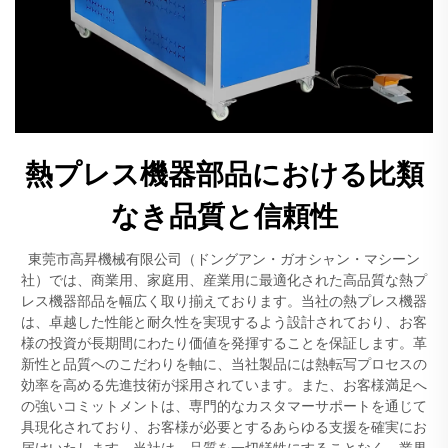
熱プレス機器部品における比類
なき品質と信頼性
東莞市高昇機械有限公司（ドングアン・ガオシャン・マシーン
社）では、商業用、家庭用、産業用に最適化された高品質な熱プ
レス機器部品を幅広く取り揃えております。当社の熱プレス機器
は、卓越した性能と耐久性を実現するよう設計されており、お客
様の投資が長期間にわたり価値を発揮することを保証します。革
新性と品質へのこだわりを軸に、当社製品には熱転写プロセスの
効率を高める先進技術が採用されています。また、お客様満足へ
の強いコミットメントは、専門的なカスタマーサポートを通じて
具現化されており、お客様が必要とするあらゆる支援を確実にお
届けいたします。当社は、品質を一切犠牲にすることなく、業界