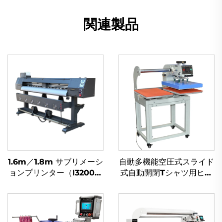
関連製品
1.6m／1.8m サブリメーシ
自動多機能空圧式スライド
ョンプリンター（I3200／
式自動開閉Tシャツ用ヒー
XP600ヘッド搭載）、ビ
トプレス機｜新品｜10×10
ニールステッカー・バナ
cm、38×38 cm、40×60
ー・カーステッカー用、小
cm対応フラットベッドプ
規模事業者向け高速・低価
リンター（衣料品用）