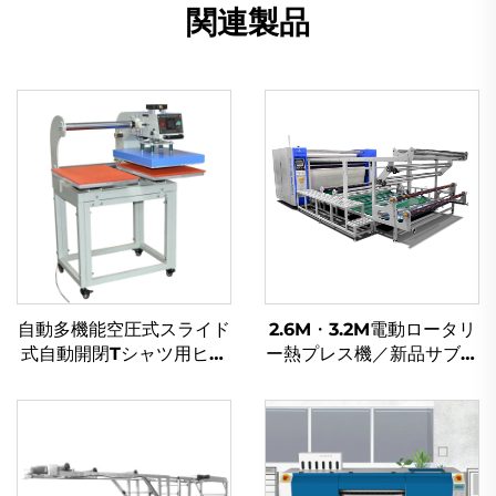
関連製品
自動多機能空圧式スライド
2.6M・3.2M電動ロータリ
式自動開閉Tシャツ用ヒー
ー熱プレス機／新品サブリ
トプレス機｜新品｜10×10
メーションローラー転写カ
cm、38×38 cm、40×60
レンダーマシン（織物・布
cm対応フラットベッドプ
地印刷・衣類向け）
リンター（衣料品用）