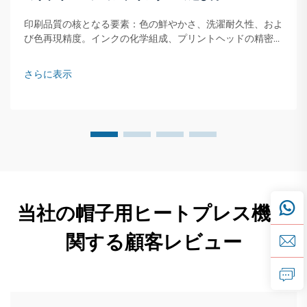
印刷品質の核となる要素：色の鮮やかさ、洗濯耐久性、およ
び色再現精度。インクの化学組成、プリントヘッドの精密
性、および熱転写の相乗効果が、鮮やかさと褪色抵抗性を決
定します。最高品質のサブリメーションインクには、粒子径
さらに表示
が均一な純粋な顔料が含まれています…
当社の帽子用ヒートプレス機に
関する顧客レビュー