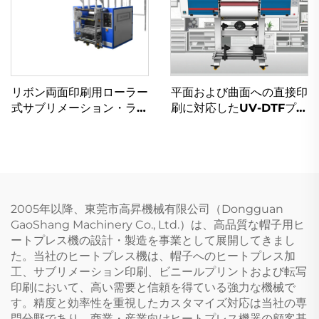
リボン両面印刷用ローラー
平面および曲面への直接印
式サブリメーション・ラニ
刷に対応したUV-DTFプリ
ヤード熱転写機
ンター、ラベル・パッケー
ジ・サイン・装飾用UV転
写機
2005年以降、東莞市高昇機械有限公司（Dongguan
GaoShang Machinery Co., Ltd.）は、高品質な帽子用ヒ
ートプレス機の設計・製造を事業として展開してきまし
た。当社のヒートプレス機は、帽子へのヒートプレス加
工、サブリメーション印刷、ビニールプリントおよび転写
印刷において、高い需要と信頼を得ている強力な機械で
す。精度と効率性を重視したカスタマイズ対応は当社の専
門分野であり、商業・産業向けヒートプレス機器の顧客基