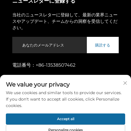
ニュースレターに登録する
当社のニュースレターに登録して、最新の業界ニュー
スやアップデート、チームからの洞察を受信してくだ
さい。
購読する
電話番号：
+86-13538507462
住所：
広東省東莞市東城街道烏松一路11番地
We value your privacy
We use cookies and similar tools to provide our services.
著作権 © 2026 東莞市高昇機械有限公司
プライバシーポリシー
If you don't want to accept all cookies, click Personalize
cookies.
トップに戻る
Accept all
Personalize cookies