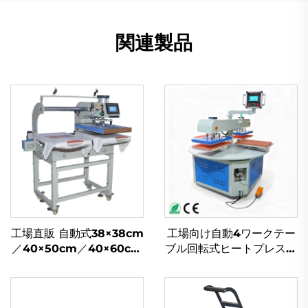
関連製品
工場直販 自動式38×38cm
工場向け自動4ワークテー
／40×50cm／40×60cm
ブル回転式ヒートプレス機
パネumatic駆動ヒートプ
（40 × 50 cm、40 × 60
レス機、Tシャツ・マグカ
cm）、空気圧式産業用衣
ップへのサブリメーション
料・Tシャツ用ヒートトラ