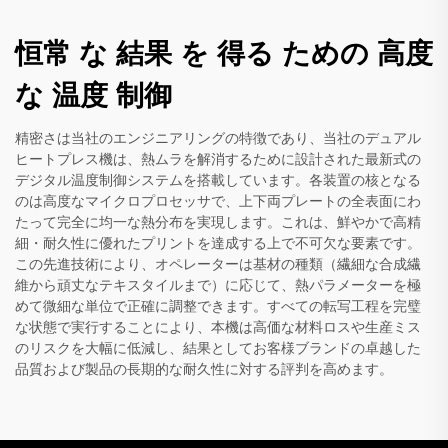
恒常 な 結果 を 得る ための 高度
な 温度 制御
精密さは当社のエンジニアリングの特徴であり、当社のデュアル
ヒートプレス機は、熱ムラを解消するために設計された最新式の
デジタル温度制御システムを搭載しています。各装置の核となる
のは高度なマイクロプロセッサで、上下両プレートの全表面にわ
たって完全に均一な熱分布を実現します。これは、鮮やかで高精
細・耐久性に優れたプリントを達成する上で不可欠な要素です。
この先進技術により、オペレーターは基材の種類（繊細な合成繊
維から頑丈なテキスタイルまで）に応じて、熱パラメーターを極
めて微細な単位で正確に調整できます。すべての転写工程を完璧
な状態で実行することにより、本機は高価な材料ロスや生産ミス
のリスクを大幅に低減し、結果としてお客様ブランドの卓越した
品質および製品の長期的な耐久性に対する評判を高めます。