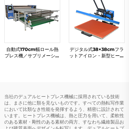
印刷用
ンスファーマシン
自動式170cm幅ロール熱
デジタル式38×38cmフラ
プレス機／サブリメーショ
ットアイロン・新型ヒート
ン熱転写用布地・繊維加工
プレス機（手動転写装置
カレンダー加熱ローラー
付）／衣類・Tシャツ用熱
（新品）
転写機
当社のデュアルヒートプレス機械に採用されている技術
は、まさに他に類を見ないものです。すべての熱転写作業
において比類なき性能を発揮するよう、精密に設計されて
います。ヒートプレス機械は、熱と圧力を用いて、柔軟性
のある素材・剛性のある素材の両方、すなわち繊維製品お
よび硬質表面へデザインを転写します。デュアルヒートプ