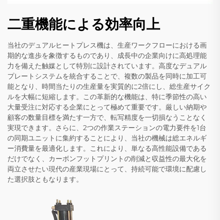
二重機能による効率向上
当社のデュアルヒートプレス機は、生産ワークフローにおける画
期的な進歩を象徴するものであり、成長中の企業向けに高処理能
力を備えた触媒として特別に設計されています。高度なデュアル
プレートシステムを統合することで、複数の製品を同時に加工可
能となり、時間当たりの生産量を実質的に2倍にし、総生産サイク
ルを大幅に短縮します。この革新的な機能は、特に季節性の高い
大量受注に対応する企業にとって極めて重要です。厳しい納期や
顧客の数量目標を満たす一方で、転写精度を一切損なうことなく
実現できます。さらに、2つの作業ステーションの電力要件を1台
の同期ユニットに集約することにより、当社の機械は総エネルギ
ー消費量を最適化します。これにより、単なる高性能設備である
だけでなく、カーボンフットプリントの削減と収益性の最大化を
両立させたい現代の産業現場にとって、持続可能で環境に配慮し
た選択肢ともなります。