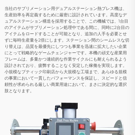
当社のサブリメーション用デュアルステーション熱プレス機は、
生産効率を再定義するために厳密に設計されています。高度なデ
ュアルステーション構造を採用することで、この機械では、1台目
のアイテムがサブリメーション処理中である間に、同時に2台目の
アイテムをロードすることが可能となり、追加の人手を必要とせ
ずに毎時生産量を2倍にします。ステーション間のシームレスな切
り替えは、品質を最優先にしつつも事業を迅速に拡大したい企業
にとって戦略的なゲームチェンジャーです。本機の頑丈な産業用
フレームは、多量かつ連続的な作業サイクルにも耐えられるよう
設計されており、疲弊することなく安定した稼働を実現します。
小規模なブティック印刷店から大規模な工場まで、あらゆる規模
の事業において一貫したパフォーマンスを保証し、スピードと信
頼性が求められる厳しい商業用途において、まさに決定的な選択
肢となります。