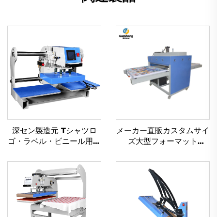
深セン製造元 Tシャツロ
メーカー直販カスタムサイ
ゴ・ラベル・ビニール用空
ズ大型フォーマット
圧熱プレス機（8インチ×8
80×100 cm 半自動油圧熱
インチ対応・自動DTF熱プ
プレス機（新品・昇華熱転
レス機）
写対応）