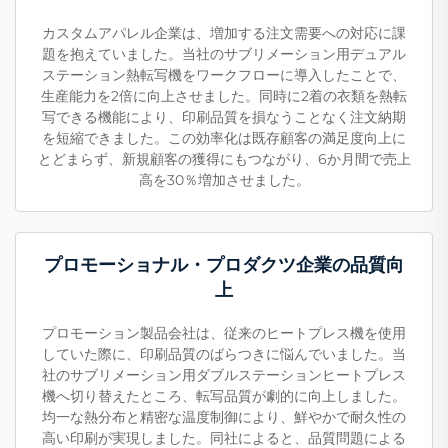
カスタムアパレル企業は、増加する注文需要への対応に課
題を抱えていました。当社のサブリメーション用デュアル
ステーション熱転写機をワークフローに導入したことで、
生産能力を2倍に向上させました。同時に2着の衣類を熱転
写できる機能により、印刷品質を損なうことなく注文納期
を短縮できました。この効率化は既存顧客の満足度向上に
とどまらず、新規顧客の獲得にもつながり、6か月間で売上
高を30％増加させました。
プロモーショナル・プロダクツ企業の品質向
上
プロモーション製品会社は、従来のヒートプレス機を使用
していた際に、印刷品質のばらつきに悩んでいました。当
社のサブリメーション用ダブルステーションヒートプレス
機へ切り替えたところ、転写品質が劇的に向上しました。
均一な熱分布と精密な温度制御により、鮮やかで耐久性の
高い印刷が実現しました。同社によると、品質問題による