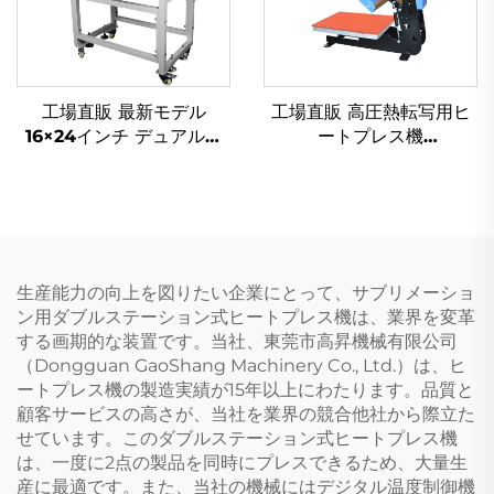
工場直販 最新モデル
工場直販 高圧熱転写用ヒ
16×24インチ デュアルヒ
ートプレス機
ート式自動熱プレス機 空
（38×38cm）、DIY Tシ
気圧式衣類印刷用ホットプ
ャツ・衣類印刷用、新品フ
レス機
ラットベッド型プリンタ
ー、衣料品向け
生産能力の向上を図りたい企業にとって、サブリメーショ
ン用ダブルステーション式ヒートプレス機は、業界を変革
する画期的な装置です。当社、東莞市高昇機械有限公司
（Dongguan GaoShang Machinery Co., Ltd.）は、ヒ
ートプレス機の製造実績が15年以上にわたります。品質と
顧客サービスの高さが、当社を業界の競合他社から際立た
せています。このダブルステーション式ヒートプレス機
は、一度に2点の製品を同時にプレスできるため、大量生
産に最適です。また、当社の機械にはデジタル温度制御機