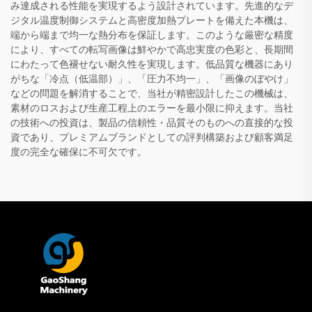
み達成される性能を実現するよう設計されています。先進的なデ
ジタル温度制御システムと高密度加熱プレートを備えた本機は、
端から端まで均一な熱分布を保証します。このような厳密な精度
により、すべての転写画像は鮮やかで高忠実度の色彩と、長期間
にわたって色褪せない耐久性を実現します。低品質な機器にあり
がちな「冷点（低温部）」、「圧力不均一」、「画像のぼやけ」
などの問題を解消することで、当社が精密設計したこの機械は、
素材のロスおよび生産工程上のエラーを最小限に抑えます。当社
の技術への投資は、製品の信頼性・品質そのものへの直接的な投
資であり、プレミアムブランドとしての評判構築および顧客満足
度の完全な確保に不可欠です。